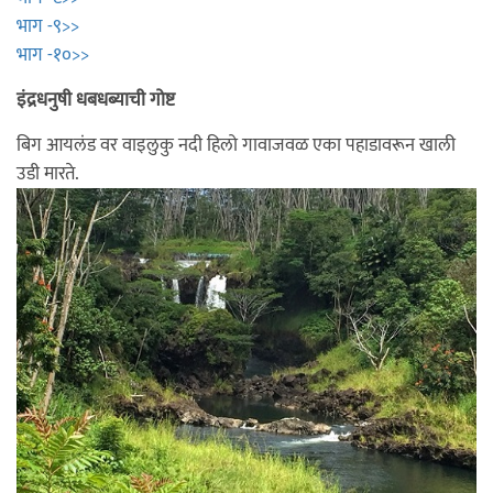
भाग -९>>
भाग -१०>>
इंद्रधनुषी धबधब्याची गोष्ट
बिग आयलंड वर वाइलुकु नदी हिलो गावाजवळ एका पहाडावरून खाली
उडी मारते.