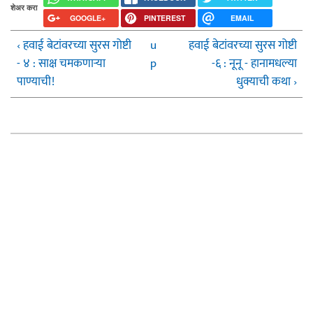
शेअर करा
GOOGLE+
PINTEREST
EMAIL
‹ हवाई बेटांवरच्या सुरस गोष्टी
u
हवाई बेटांवरच्या सुरस गोष्टी
- ४ : साक्ष चमकणार्‍या
p
-६ : नूनू - हानामधल्या
पाण्याची!
धुक्याची कथा ›