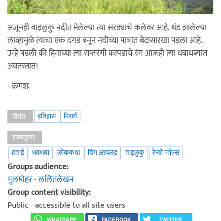
अजूनही वाइलुकु नदीत मेलेल्या त्या सरड्याचे कलेवर आहे. थंड झालेल्या
लाव्हामुळे त्याचा एक दगड बनून नदीच्या पात्रात बेटासारखा पडला आहे.
उन्हे पडली की हिनाच्या त्या सप्तरंगी कापडाचे रंग आजही त्या धबाधब्यात
अवतरतात!
- क्रमशः
इतिहास
निसर्ग
विषय:
शब्दखुणा:
हवाई
धबधबा
लोककथा
बिग आयलंड
वाइलुकु
रेन्बो फॉल्स
Groups audience:
गुलमोहर - ललितलेखन
Group content visibility:
Public - accessible to all site users
WHATSAPP
FACEBOOK
TWITTER