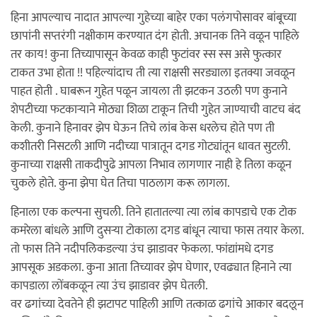
हिना आपल्याच नादात आपल्या गुहेच्या बाहेर एका पलंगपोसावर बांबूच्या
छापांनी सप्तरंगी नक्षीकाम करण्यात दंग होती. अचानक तिने वळून पाहिले
तर काय! कुना तिच्यापासून केवळ काही फुटांवर स्स स्स असे फुत्कार
टाकत उभा होता !! पहिल्यांदाच ती त्या राक्षसी सरड्याला इतक्या जवळून
पाहत होती . घाबरून गुहेत पळून जायला ती झटकन उठली पण कुनाने
शेपटीच्या फटकार्‍याने मोठ्या शिळा टाकून तिची गुहेत जाण्याची वाटच बंद
केली. कुनाने हिनावर झेप घेऊन तिचे लांब केस धरलेच होते पण ती
कशीतरी निसटली आणि नदीच्या पात्रातून दगड गोट्यांतून धावत सुटली.
कुनाच्या राक्षसी ताकदीपुढे आपला निभाव लागणार नाही हे तिला कळून
चुकले होते. कुना झेपा घेत तिचा पाठलाग करू लागला.
हिनाला एक कल्पना सुचली. तिने हातातल्या त्या लांब कापडाचे एक टोक
कमरेला बांधले आणि दुसर्‍या टोकाला दगड बांधून त्याचा फास तयार केला.
तो फास तिने नदीपलिकडल्या उंच झाडावर फेकला. फांद्यांमधे दगड
आपसूक अडकला. कुना आता तिच्यावर झेप घेणार, एवढ्यात हिनाने त्या
कापडाला लोंबकळून त्या उंच झाडावर झेप घेतली.
वर ढगांच्या देवतेने ही झटापट पाहिली आणि तत्काळ ढगांचे आकार बदलून