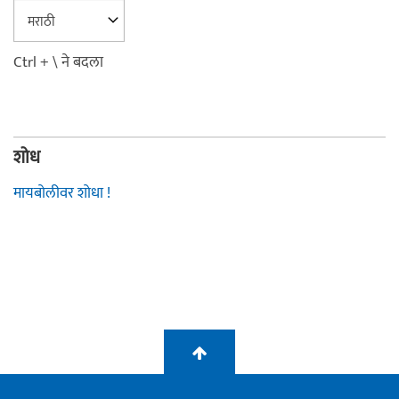
Ctrl + \ ने बदला
शोध
मायबोलीवर शोधा !