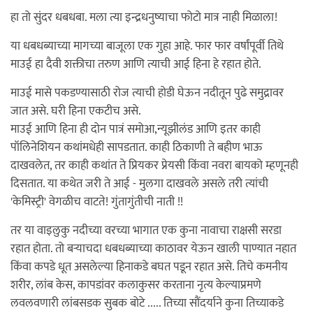
हा तो सुंदर धबधबा. मला त्या इन्द्रधनुष्याचा फोटो मात्र नाही मिळाला!
या धबधब्याच्या मागच्या बाजूला एक गुहा आहे. फार फार वर्षांपूर्वी तिथे
माउई हा दैवी शक्तीचा तरुण आणि त्याची आई हिना हे रहात होते.
माउई मासे पकडण्यासाठी रोज त्याची होडी घेऊन नदीतून पुढे समुद्रावर
जात असे. घरी हिना एकटीच असे.
माउई आणि हिना ही दोन पात्रं समोआ,न्यूझीलंड आणि इतर काही
पॉलिनेशियन कथांमधेही सापडतात. काही ठिकाणी ते बहीण भाऊ
दाखवलेत, तर काही कथांत ते प्रियकर प्रेयसी किंवा नवरा बायको म्हणूनही
दिसतात. या कथेत जरी ते आई - मुलगा दाखवले असले तरी त्यांची
'केमिस्ट्री' वेगळीच वाटते! गुंतागुंतीची नाती !!
तर या वाइलुकु नदीच्या वरच्या भागात एक कुना नावाचा राक्षसी सरडा
रहात होता. तो बर्‍याचदा धबधब्याच्या काठावर येऊन खाली पाण्यात नहात
किंवा कपडे धूत असलेल्या हिनाकडे बघत पडून रहात असे. तिचे कमनीय
शरीर, लांब केस, कापडांवर कलाकुसर करताना नृत्य केल्याप्रमणे
लवलवणारी लांबसडक सुबक बोटे ..... तिच्या सौंदर्याने कुना तिच्याकडे