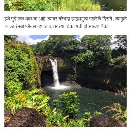
इथे पुढे एक धबधबा आहे. त्यावर बरेचदा इन्द्रधनुष्य पडलेले दिसते , त्यामुळे
त्याला रेनबो फॉल्स म्हणतात. तर त्या ठिकाणची ही आख्यायिका.