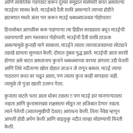
आणि सांकेतिक गडगडाट करून दूरवर समुद्रात मासेमारी करत असलेल्या
माउईला सावध केले. माउईकडे दैवी शक्ती असल्याने त्याच्या होडीने
झटक्यात मधले अंतर पार करून माउई धबधब्याजवळ पोहोचला!
हिनासोबत आगळीक करू पाहणार्‍या त्या हिडीस सरड्याला बघून माउईची
तळपायाची आग मस्तकात पोहोचली. माउईची दैवी शक्ती ठाऊक
असल्यामुळे कुनाही मागे सरकला. माउईने त्याला त्याच्याजवळच्या सोट्याने
तडाखे द्यायला सुरुवात केली. दोघात तुंबळ युद्ध झाले. माउईची आता सरशी
होणार असे वाटत असतानाच कुनाने धबधब्याच्या वरच्या अंगाला उडी घेतली
आणि तिथे नदीतल्या खोल डोहात जाऊन तो लपून बसला. माउई त्याचा
पाठलाग करत वर चढून आला, पण त्याला कुना काही सापडला नाही.
त्यामुळे तो पुन्हा खाली उतरुन गेला.
कुनाला वाटले चला आता धोका टळला !! पण माउई हार मानणार्‍यातला
नव्हता आणि कुनासारख्या राक्षसाला सोडून तर अजिबात देणार नव्हता.
त्याने पेलेची (ज्वालामुखीची देवता) आराधना केली. तिला नैवेद्य म्हणून
आपली होडी अर्पण केली आणि वाइलुकु नदीत लाव्हा सोडण्याची विनंती
केली.