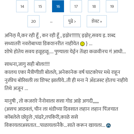
14
15
16
17
18
19
…
20
पुढे >
शेवट »
अनिल् मै,कर रही हूँ , कर रही हूँ , इग्नोर!!!!!!( इग्नोर्,सवय इ. शब्द
सध्यातरी नवरोबाच्या डिकशनरीत नाहीयेत
} ...
शोभे होतेय सवय हळूहळू.... पुण्याला येईन तेंव्हा कळवीनच गं आधी...
साधना,जागु सही बोला!!!!
कालच एका मैत्रीणीशी बोलले, अनेकानेक वर्षं घाटकोपर मधे राहून
नुक्तीच बोरिवली ला शिफ्ट झालीये..ती ही मना ने अ‍ॅडजस्ट होतच नाहीये
तिथे अजून ...
मानुषी , तो कजरारे नैनोवाला ससा गोड आहे अगदी,,,,,
(असच आठवलं, चीन ला थंडीच्या दिवसात लहान लहान पिंजर्‍यात
कोंबलेले छोट्टुले ,पांढरे,तपकिरी,काळे ससे
विकायलाअसतात...पाळायलानैकै...साते करून खायला...