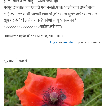
झाली. झाड बरेच वाढून त्याला फणसही
भरपूर लागतात.पण एकही गरा नसतो.फक्त भाजीच्याच उपयोगाचा
आहे.ज्या फणसाची आठळी लावली ,तो फणस दुसरीकडे फणस मात्र
खूप गरे देतोय! असे का बरे? कोणी सांगू शकेल का?
>>>>>>>>>>>>>>>>>माहीत आहे का?
Submitted by
देवकी
on 1 August, 2013 - 10:30
Log in
or
register
to post comments
सुप्रभात निगकर्स!