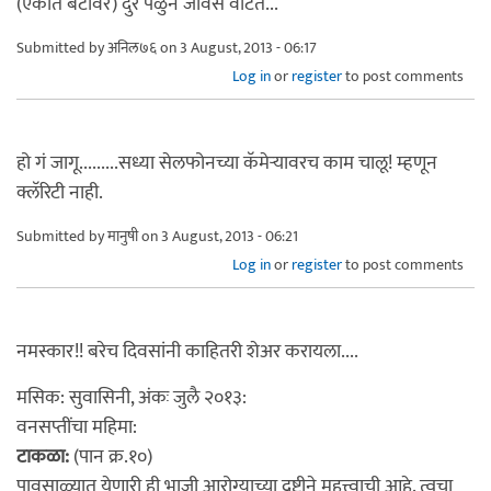
(एकांत बेटावर) दुर पळुन जावंस वाटतं...
Submitted by
अनिल७६
on 3 August, 2013 - 06:17
Log in
or
register
to post comments
हो गं जागू.........सध्या सेलफोनच्या कॅमेर्‍यावरच काम चालू! म्हणून
क्लॅरिटी नाही.
Submitted by
मानुषी
on 3 August, 2013 - 06:21
Log in
or
register
to post comments
नमस्कार!! बरेच दिवसांनी काहितरी शेअर करायला....
मसिक: सुवासिनी, अंकः जुलै २०१३:
वनसप्तींचा महिमा:
टाकळा:
(पान क्र.१०)
पावसाळ्यात येणारी ही भाजी आरोग्याच्या द्रुष्टीने महत्त्वाची आहे. त्वचा