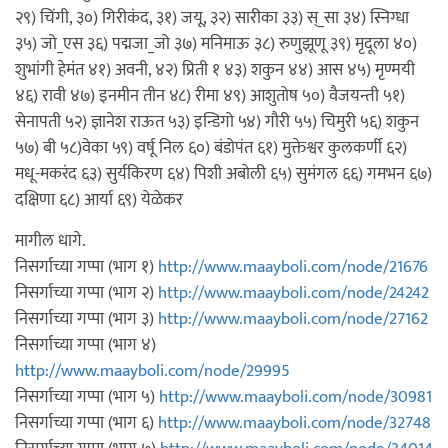
२९) चिंगी, ३०) गिरीकंद, ३१) जयू, ३२) सारीका ३३) स्_सा ३४) स्निग्धा
३५) जो_एस ३६) पद्मजा_जो ३७) मनिमाऊ ३८) रुणुझूणू ३९) मृदूला ४०)
शुभांगी हेमंत ४१) अवनी, ४२) प्रिती १ ४३) शकुन ४४) आस ४५) मृण्मयी
४६) रावी ४७) इनमीन तीन ४८) रीमा ४९) आशुतोष ५०) वैजयन्ती ५१)
सेनापती ५२) ज्ञानेश राऊत ५३) इन्डिगो ५४) गौरी ५५) चिमुरी ५६) शकुन
५७) बी ५८)वेका ५९) वर्षू निल ६०) बंडोपंत ६१) मुक्तेश्वर कुलकर्णी ६२)
मधू-मकरंद ६३) सुर्यकिरण ६४) पिशी अबोली ६५) सुमंगल ६६) गमभन ६७)
दक्षिणा ६८) आर्या ६९) येळेकर
मागील धागे.
निसर्गाच्या गप्पा (भाग १)
http://www.maayboli.com/node/21676
निसर्गाच्या गप्पा (भाग २)
http://www.maayboli.com/node/24242
निसर्गाच्या गप्पा (भाग ३)
http://www.maayboli.com/node/27162
निसर्गाच्या गप्पा (भाग ४)
http://www.maayboli.com/node/29995
निसर्गाच्या गप्पा (भाग ५)
http://www.maayboli.com/node/30981
निसर्गाच्या गप्पा (भाग ६)
http://www.maayboli.com/node/32748