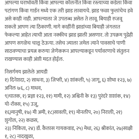
आपल्या घराभोवती किंवा आपल्या कॉलनीत किंवा रस्त्याच्या कडेला किंवा
पटांगण किंवा गार्डन मध्ये एक तरी झाड लावायचे. झाड फळा फुलांचेच हवे
असे काही नाही. आपल्याला जे उपलब्ध असेल ते लावू. बियाही रुजवू
शकतो आपण त्या ठिकाणी. मागे काहींनी झाडांच्या बियाही जंगलात
फेकल्या आहेत त्याची आता नक्कीच झाड झाली असणार. तो उपक्रम पुढेही
आपण सगळेच चालू ठेऊया. तसेच ज्याला जमेल त्याने पावसाचे पाणी
साठवण्याचा प्रयत्न करुया जेणेकरून आपल्याकडून पर्यावरणाचे संतुलन
राखण्यास काही अंशी मदत होईल.
निसर्गमय झालेले आयडी
१) दिनेशदा, २) साधना, ३) जिप्सी, ४) शांकली, ५) जागू, ६) शोभा १२३, ७)
अनिल ७६, ८) माधव,
९)चातक, १) प्रज्ञा १२३, ११) मामी, १२) अश्विनी के १३) पुरंदरे शशांक, १४)
यो-रॉक्स, १५) उजू,
१६)मानुषी, १७) मी अमी, १८)सावली, १९) मोनलीप, २०) निराली, २१)
शुगोल, २२) कळस,
२३) निकिता, २४) डॉ. कैलास गायकवाड, २५) मेधा, २६) श्रीकांत, २७)साक्षी
१, २८) नादखुळा,