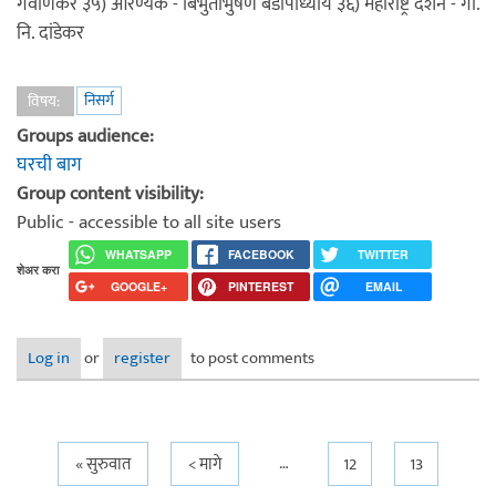
गवाणकर ३५) आरण्यक - बिभुतीभुषण बंडोपाध्याय ३६) महाराष्ट्र दर्शन - गो.
नि. दांडेकर
निसर्ग
विषय:
Groups audience:
घरची बाग
Group content visibility:
Public - accessible to all site users
WHATSAPP
FACEBOOK
TWITTER
शेअर करा
GOOGLE+
PINTEREST
EMAIL
Log in
or
register
to post comments
…
Pages
« सुरुवात
< मागे
12
13