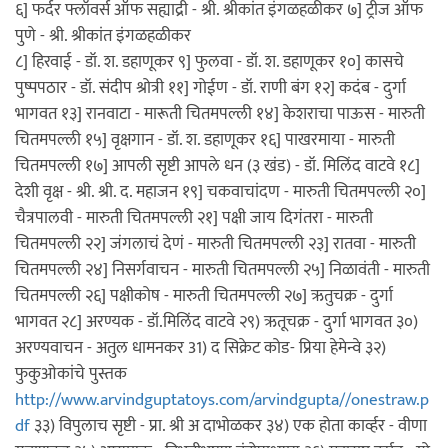
६] फर्दर फ्लॉवर्स ऑफ सह्याद्री - श्री. श्रीकांत इंगळहळीकर ७] ट्रीज ऑफ
पुणे - श्री. श्रीकांत इंगळहळीकर
८] हिरवाई - डॉ. श. डहाणूकर ९] फुलवा - डॉ. श. डहाणूकर १०] कासचे
पुष्पपठार - डॉ. संदीप श्रोत्री ११] गोईण - डॉ. राणी बंग १२] कदंब - दुर्गा
भागवत १३] रानवाटा - मारूती चितमपल्ली १४] केशराचा पाऊस - मारुती
चितमपल्ली १५] वृक्षगान - डॉ. श. डहाणूकर १६] पाखरमाया - मारुती
चितमपल्ली १७] आपली सृष्टी आपले धन (३ खंड) - डॉ. मिलिंद वाटवे १८]
देशी वृक्ष - श्री. श्री. द. महाजन १९] चकवाचांदण - मारुती चितमपल्ली २०]
चैत्रपालवी - मारुती चितमपल्ली २१] पक्षी जाय दिगंतरा - मारुती
चितमपल्ली २२] जंगलाचं देणं - मारुती चितमपल्ली २३] रातवा - मारुती
चितमपल्ली २४] निसर्गवाचन - मारुती चितमपल्ली २५] निळावंती - मारुती
चितमपल्ली २६] पक्षीकोष - मारुती चितमपल्ली २७] ऋतुचक्र - दुर्गा
भागवत २८] अरण्यक - डॉ.मिलिंद वाटवे २९) ऋतूचक्र - दुर्गा भागवत ३०)
अरण्यवाचन - अतुल धामनकर 31) द सिक्रेट कोड- प्रिया हेमेन्वे ३२)
फुकुओकांचे पुस्तक
http://www.arvindguptatoys.com/arvindgupta//onestraw.p
df
३३) विपुलाच सृष्टी - प्रा. श्री अ दाभोळकर ३४) एक होता कार्व्हर - वीणा