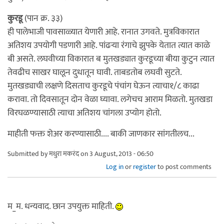
कुरडू
(पान क्र. ३३)
ही पालेभाजी पावसाळ्यात येणारी आहे. रानात उगवते. मुत्रविकारात
अतिशय उपयोगी पडणारी आहे. पांढर्‍या रंगाचे झुपके येतात त्यात काळे
बी असते. लघवीच्या विकारात ब मुतखड्यात कुरडूच्या बीया कुटुन त्यात
तेवढीच साखर घालून दुधातून घावी. ताबडतोब लघवी सुटते.
मुतखड्याची लक्षणे दिसताच कुरडूचे पंचांग घेऊन त्याचा१/८ काढा
करावा. तो दिवसातून दोन वेळा घ्यावा. लगेचच आराम मिळतो. मुतखडा
विरघळण्यासाठी त्याचा अतिशय चांगला उप्योग होतो.
माहीती फक्त शेअर करण्यासाठी.... बाकी जाणकार सांगतीलच...
Submitted by
मधुरा मकरंद
on 3 August, 2013 - 06:50
Log in
or
register
to post comments
म_म. धन्यवाद. छान उपयुक्त माहिती.