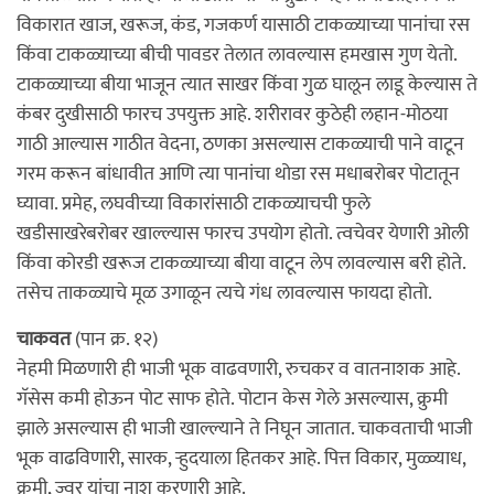
विकारात खाज, खरूज, कंड, गजकर्ण यासाठी टाकळ्याच्या पानांचा रस
किंवा टाकळ्याच्या बीची पावडर तेलात लावल्यास हमखास गुण येतो.
टाकळ्याच्या बीया भाजून त्यात साखर किंवा गुळ घालून लाडू केल्यास ते
कंबर दुखीसाठी फारच उपयुक्त आहे. शरीरावर कुठेही लहान-मोठया
गाठी आल्यास गाठीत वेदना, ठणका असल्यास टाकळ्याची पाने वाटून
गरम करून बांधावीत आणि त्या पानांचा थोडा रस मधाबरोबर पोटातून
घ्यावा. प्रमेह, लघवीच्या विकारांसाठी टाकळ्याचची फुले
खडीसाखरेबरोबर खाल्ल्यास फारच उपयोग होतो. त्वचेवर येणारी ओली
किंवा कोरडी खरूज टाकळ्याच्या बीया वाटून लेप लावल्यास बरी होते.
तसेच ताकळ्याचे मूळ उगाळून त्यचे गंध लावल्यास फायदा होतो.
चाकवत
(पान क्र. १२)
नेहमी मिळणारी ही भाजी भूक वाढवणारी, रुचकर व वातनाशक आहे.
गॅसेस कमी होऊन पोट साफ होते. पोटान केस गेले असल्यास, क्रुमी
झाले असल्यास ही भाजी खाल्ल्याने ते निघून जातात. चाकवताची भाजी
भूक वाढविणारी, सारक, र्‍हुदयाला हितकर आहे. पित्त विकार, मुळ्व्याध,
क्रुमी, ज्वर यांचा नाश करणारी आहे.