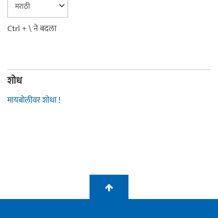
Ctrl + \ ने बदला
शोध
मायबोलीवर शोधा !