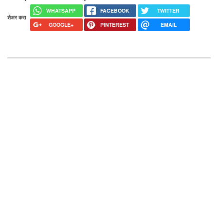
WHATSAPP
FACEBOOK
TWITTER
शेअर करा
GOOGLE+
PINTEREST
EMAIL