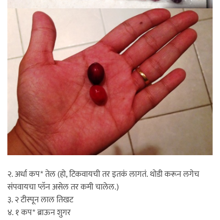
२. अर्धा कप* तेल (हो, टिकवायची तर इतकं लागतं. थोडी करून लगेच
संपवायचा प्लॅन असेल तर कमी चालेल.)
३. २ टीस्पून लाल तिखट
४. १ कप* ब्राऊन शुगर