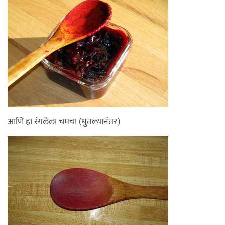
आणि हा रंगलेला चमचा (धुतल्यानंतर)