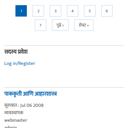
Pages
1
2
3
4
5
6
7
पुढे >
शेवट »
सदस्य प्रवेश
Log in/Register
पाककृती आणि आहारशास्त्र
सुरुवात : Jul 06 2008
व्यवस्थापक
webmaster
admin