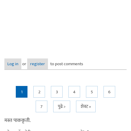
Log in
or
register
to post comments
Pages
1
2
3
4
5
6
7
पुढे >
शेवट »
मस्त पाककृती.