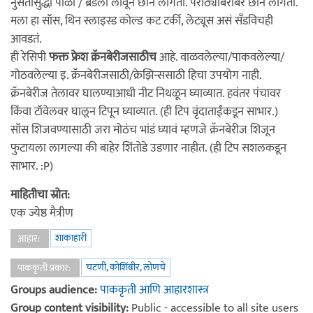
नुसतासुद्धा पोळी / ब्रेडला लावून छान लागतो. पराठ्यांबरोबर छान लागतो.
मला हा सॉस, थिन स्लाइस्ड कोल्ड कट टर्की, लेट्यूस असं सँडविचही
आवडतं.
ही रेसिपी
फक्त फ्रेश क्रॅनबेरीजसाठीच
आहे. वाळवलेल्या/पाकवलेल्या/
गोठवलेल्या इ. क्रॅनबेरीजसाठी/क्रेझिन्ससाठी हिचा उपयोग नाही.
क्रॅनबेरीज तेलावर घालण्याआधी नीट निथळून घ्याव्यात. हवंतर पंचावर
किंवा टॉवेलवर घालून टिपून घ्याव्यात. (ही टिप वृंदाताईंकडून साभार.)
सॉस शिजवण्यासाठी जरा मोठंच भांडं घ्यावं म्हणजे क्रॅनबेरीज शिजून
फुटायला लागल्या की बाहेर शिंतोडे उडणार नाहीत. (ही टिप सशलकडून
साभार. :P)
माहितीचा स्रोत:
एक ज्येष्ठ मैत्रीण
शाकाहारी
आहार:
चटणी, कोशिंबीर, लोणचे
पाककृती प्रकार:
Groups audience:
पाककृती आणि आहारशास्त्र
Group content visibility:
Public - accessible to all site users