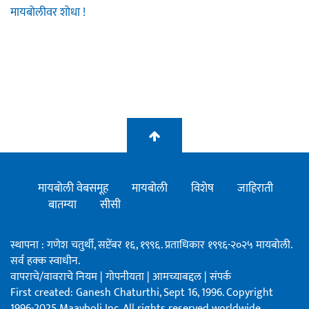
मायबोलीवर शोधा !
मायबोली वेबसमूह
मायबोली
विशेष
जाहिराती
बातम्या
सीसी
स्थापना : गणेश चतुर्थी, सप्टेंबर १६, १९९६. प्रताधिकार १९९६-२०२५ मायबोली.
सर्व हक्क स्वाधीन.
वापराचे/वावराचे नियम
|
गोपनीयता
|
आमच्याबद्दल
|
संपर्क
First created: Ganesh Chaturthi, Sept 16, 1996. Copyright
1996-2025 Maayboli Inc. All rights reserved worldwide.