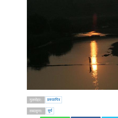
प्रकाशचित्र
गुलमोहर:
सुर्य
शब्दखुणा: