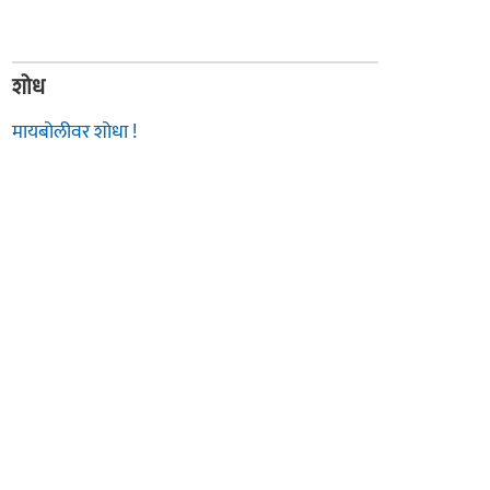
शोध
मायबोलीवर शोधा !