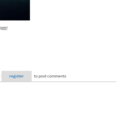
्या!
r
register
to post comments