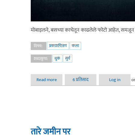
मोबाइलने, बसच्या काचेतून काढलेले फोटो आहेत, समजून घ
प्रकाशचित्रण
कला
विषय:
धुकं
सुर्य
शब्दखुणा:
Read more
about चंद्रावलेला सुर्य
6 प्रतिसाद
Log in
o
तारे जमीन पर