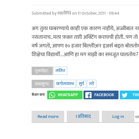
Submitted by
स्वातीपित्रे
on 11 October, 2011 - 09:44
अग तुला घाबरण्याचे काही एक कारण नाहीये, अज्जीबात
नसतानाच..मला फ़क़्त तशी अक्टिंग करायची होती..पण तो 
वर्ष जगतो, आपण १० हजार बिल्लीअन इअर्स बद्दल बोलतोय
शिक्षेचा विद्यार्थी...आणि हा मग माझी का समजूत घालतोय
ललित
गुलमोहर:
खगोलशास्त्र
सुर्य
तारे
शब्दखुणा:
शेअर करा
WHATSAPP
FACEBOOK
TW
Read more
about तारे जमीन पर
1 प्रतिसाद
Log in
o