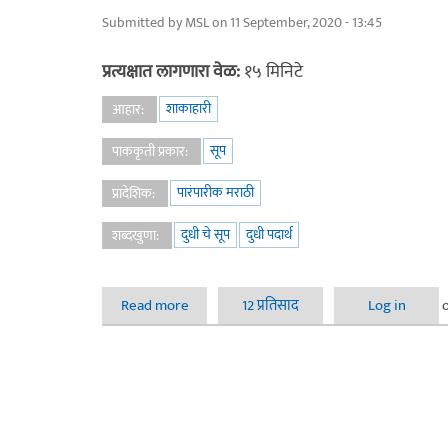
Submitted by
MSL
on 11 September, 2020 - 13:45
प्रत्यक्षात लागणारा वेळ:
१५ मिनिटे
शाकाहारी
आहार:
सूप
पाककृती प्रकार:
पारंपारीक मराठी
प्रादेशिक:
दुधी चे सूप
दुधी पदार्थ
शब्दखुणा:
Read more
about दुधी भोपळ्याचे सूप
12 प्रतिसाद
Log in