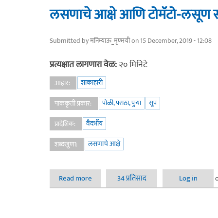
लसणाचे आक्षे आणि टोमॅटो-लसूण सा
Submitted by
मनिम्याऊ_मृण्मयी
on 15 December, 2019 - 12:08
प्रत्यक्षात लागणारा वेळ:
२० मिनिटे
शाकाहारी
आहार:
पोळी, पराठा, पुर्‍या
सूप
पाककृती प्रकार:
वैदर्भीय
प्रादेशिक:
लसणाचे आक्षे
शब्दखुणा:
Read more
about लसणाचे आक्षे आणि टोमॅटो-लसूण सार. अर्था
34 प्रतिसाद
Log in