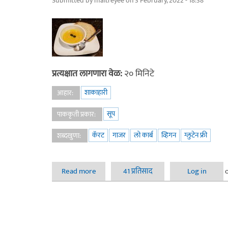
Submitted by
maitreyee
on 3 February, 2022 - 18:38
प्रत्यक्षात लागणारा वेळ:
२० मिनिटे
शाकाहारी
आहार:
सूप
पाककृती प्रकार:
कॅरट
गाजर
लो कार्ब
व्हिगन
ग्लुटेन फ्री
शब्दखुणा:
Read more
about कॅरट (गाजर) सूप
41 प्रतिसाद
Log in