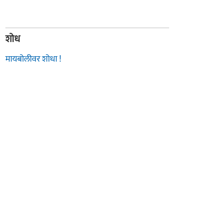
शोध
मायबोलीवर शोधा !