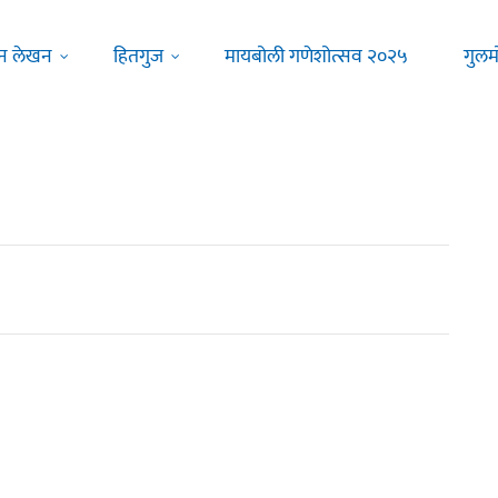
न लेखन
हितगुज
मायबोली गणेशोत्सव २०२५
गुलम