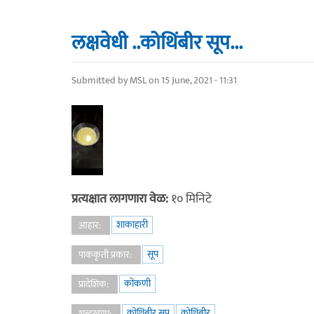
लक्षवेधी ..कोथिंबीर सूप...
Submitted by
MSL
on 15 June, 2021 - 11:31
प्रत्यक्षात लागणारा वेळ:
१० मिनिटे
शाकाहारी
आहार:
सूप
पाककृती प्रकार:
कोंकणी
प्रादेशिक:
कोथिंबीर सूप
कोथिंबीर
शब्दखुणा: