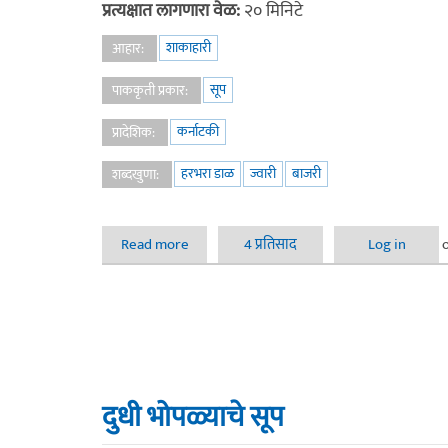
प्रत्यक्षात लागणारा वेळ:
२० मिनिटे
शाकाहारी
आहार:
सूप
पाककृती प्रकार:
कर्नाटकी
प्रादेशिक:
हरभरा डाळ
ज्वारी
बाजरी
शब्दखुणा:
Read more
about येसुरची आमटी
4 प्रतिसाद
Log in
दुधी भोपळ्याचे सूप