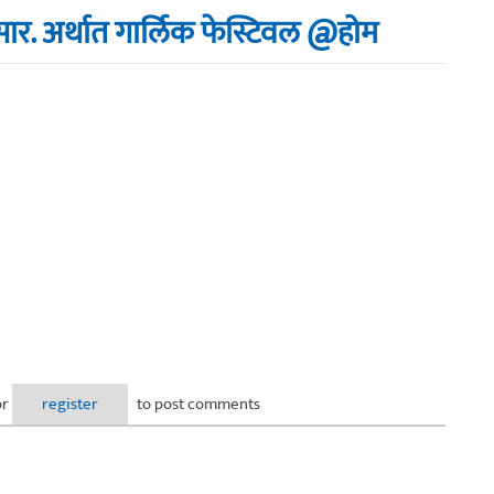
र. अर्थात गार्लिक फेस्टिवल @होम
त गार्लिक फेस्टिवल @होम
or
register
to post comments