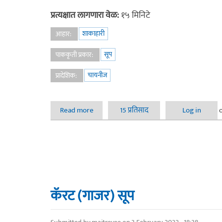
प्रत्यक्षात लागणारा वेळ:
१५ मिनिटे
शाकाहारी
आहार:
सूप
पाककृती प्रकार:
चायनीज
प्रादेशिक:
Read more
about व्हेजिटेबल राईस नूडल सूप
15 प्रतिसाद
Log in
कॅरट (गाजर) सूप