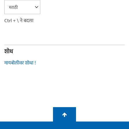
Ctrl + \ ने बदला
शोध
मायबोलीवर शोधा !