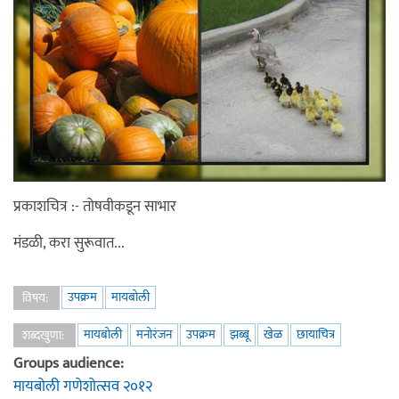
प्रकाशचित्र :- तोषवीकडून साभार
मंडळी, करा सुरूवात...
उपक्रम
मायबोली
विषय:
मायबोली
मनोरंजन
उपक्रम
झब्बू
खेळ
छायाचित्र
शब्दखुणा:
Groups audience:
मायबोली गणेशोत्सव २०१२