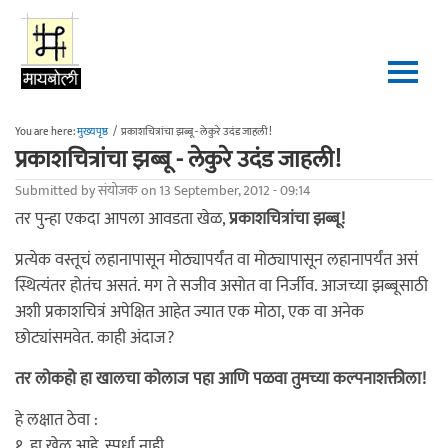
Skip to main content
You are here:
मुख्यपृष्ठ
/
प्रकाशचित्रांचा झब्बू - लेकुरे उदंड जाहली!
प्रकाशचित्रांचा झब्बू - लेकुरे उदंड जाहली!
Submitted by
संयोजक
on 13 September, 2012 - 09:14
तर पुन्हा एकदा आपला आवडता खेळ,
प्रकाशचित्रांचा झब्बू!
प्रत्येक वस्तूचं लहानापासून मोठ्यापर्यंत वा मोठ्यापासून लहानापर्यंत असं
स्थित्यंतर होतंच असतं. मग ते सजीव असोत वा निर्जीव. आजच्या झब्बूसाठी
अशी प्रकाशचित्रं अपेक्षित आहेत ज्यात एक मोठा, एक वा अनेक
छोट्यांसमवेत. काही अंदाज?
तर लोकहो हा खालचा कोलाज पहा आणि पळवा तुमच्या कल्पनाशक्तीला!
हे लक्षात ठेवा :
१. हा खेळ आहे. स्पर्धा नाही.