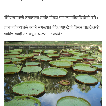
मॉरीशसमधली जगातल्या सर्वांत मोठ्या पानांच्या वॉटरलिलीची पाने :
डाव्या कोपर्‍यातले वयाने सगळ्यात मोठे. त्यामुळे ते विरून चालले आहे.
बाकीचे काही तर अजून उमलत असलेली :