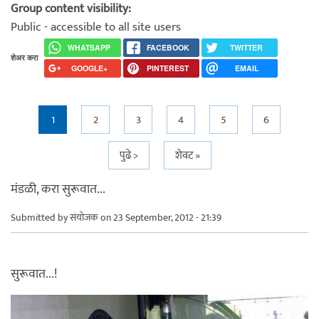
Group content visibility:
Public - accessible to all site users
WHATSAPP
FACEBOOK
TWITTER
शेअर करा
GOOGLE+
PINTEREST
EMAIL
Pages
1
2
3
4
5
6
पुढे >
शेवट »
मंडळी, करा सुरूवात...
Submitted by
संयोजक
on 23 September, 2012 - 21:39
सुरूवात...!