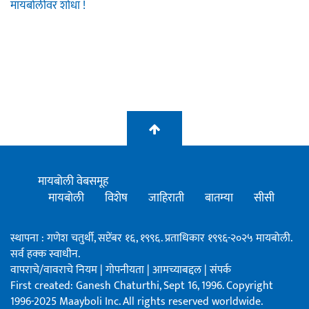
मायबोलीवर शोधा !
मायबोली वेबसमूह
मायबोली
विशेष
जाहिराती
बातम्या
सीसी
स्थापना : गणेश चतुर्थी, सप्टेंबर १६, १९९६. प्रताधिकार १९९६-२०२५ मायबोली.
सर्व हक्क स्वाधीन.
वापराचे/वावराचे नियम
|
गोपनीयता
|
आमच्याबद्दल
|
संपर्क
First created: Ganesh Chaturthi, Sept 16, 1996. Copyright
1996-2025 Maayboli Inc. All rights reserved worldwide.