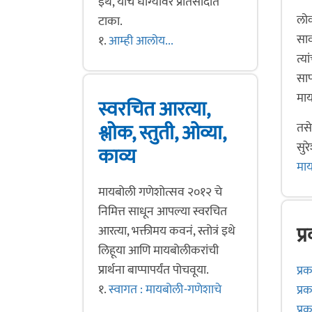
इथे, याच धाग्यावर प्रतिसादात
लोक
टाका.
सार
१.
आम्ही आलोय...
त्य
साप
माय
स्वरचित आरत्या,
श्लोक, स्तुती, ओव्या,
तसे
सुर
काव्य
मा
मायबोली गणेशोत्सव २०१२ चे
निमित्त साधून आपल्या स्वरचित
प्
आरत्या, भक्तीमय कवनं, स्तोत्रं इथे
लिहूया आणि मायबोलीकरांची
प्रार्थना बाप्पापर्यंत पोचवूया.
प्र
१.
स्वागत : मायबोली-गणेशाचे
प्रक
प्र