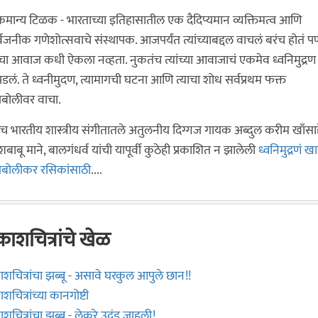
मान्य टिळक - भारताच्या इतिहासातील एक दैदिप्यमान व्यक्तिमत्व आणि
्वजनीक गणेशोत्सवाचे संस्थापक. आजपर्यंत त्यांच्याबद्दल वाचलं बरंच होतं प
ांचा आवाज कधी ऐकला नव्हता. नुकतंच त्यांच्या आवाजाचं एकमेव ध्वनिमुद्रण
डलं. ते ध्वनीमुदण, त्यामागची घटना आणि त्याचा शोध सर्वप्रथम फक्त
बोलीवर वाचा.
च भारतीय शास्त्रीय संगीतातले अतुलनीय दिग्गज गायक अब्दुल करीम खाँसाह
ेशबाबू माने, बालगंधर्व यांची यापूर्वी कुठेही प्रकाशित न झालेली
ध्वनिमुद्रणं ख
यबोलीकर रसिकांसाठी
....
रकाशचित्रांचे खेळ
काशचित्रांचा झब्बू - असावे घरकुल आपुले छान!!
ाशचित्रांच्या कानगोष्टी
काशचित्रांचा झब्बू - लेकुरे उदंड जाहली!