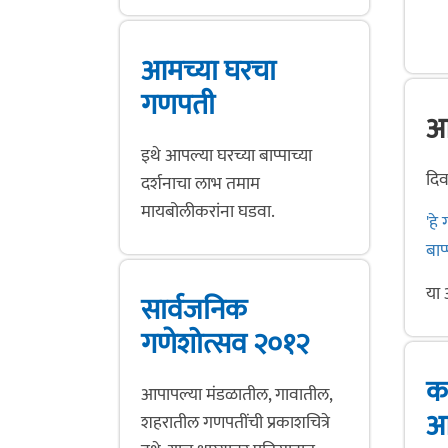
आमच्या घरचा
गणपती
आज
इथे आपल्या घरच्या बाप्पाच्या
दिव
दर्शनाचा लाभ तमाम
मायबोलीकरांना घडवा.
'हे
बाप
या 
सार्वजनिक
गणेशोत्सव २०१२
क
आपापल्या मंडळातील, गावातील,
आ
शहरातील गणपतींची प्रकाशचित्रे