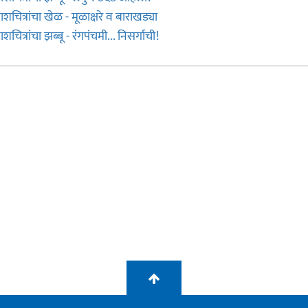
काशचित्रांचा खेळ - मूळाक्षरे व बाराखड्या
ाशचित्रांचा झब्बू - रंगपंचमी... निसर्गाची!