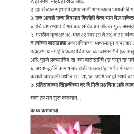
१. ही स्पर्धा नाही. हा खेळ आहे.
२. ह्या खेळात सहभागी होण्यासाठी आपल्याला 'मायबोली गण
३.
एक आयडी एका दिवसात कितीही वेळा भाग घेऊ शकेल, म
४. येथे वापरण्यात येणारे प्रकाशचित्र प्रताधिकार मुक्त असावे
५. मराठीत मूळाक्षरं ४८. यात १२ स्वर (अ ते अ:) व ३६ व्य
व त्यांच्या बाराखड्या
प्रकाशचित्रांच्या माध्यमातून वापरणा
उदाहरणार्थ - पहिले प्रकाशचित्र 'क' च्या बाराखडीने (क पासून
आहे. पुढचे प्रकाशचित्र 'ख' च्या बाराखडीचे (ख पसून खः पर्
६. अशापद्धतीने आपण बाराखडी चालवत 'ज्ञ' पर्यंत पोचल्यावर
करावी. बाराखडी मधील 'ङ', 'ण', 'ञ' आणि 'ळ' ही अक्षरं 
७.
प्रतिसादाच्या खिडकीच्या वर जे निळे प्रश्नचिन्ह आहे त्
चला तर मग सुरू करूयात...
क क कमळाचा