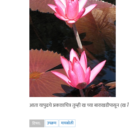
आता यापुढचे प्रकाशचित्र तुम्ही ख च्या बाराखडीपासून (ख ते ख
उपक्रम
मायबोली
विषय: