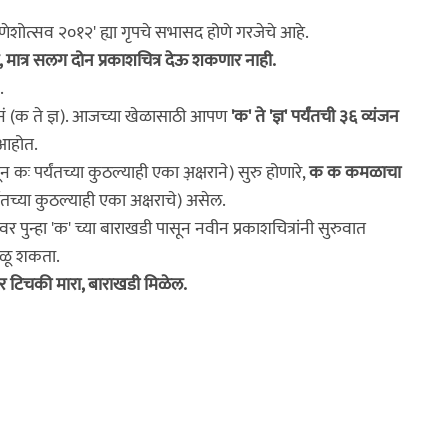
ेशोत्सव २०१२' ह्या गृपचे सभासद होणे गरजेचे आहे.
ात्र सलग दोन प्रकाशचित्र देऊ शकणार नाही.
.
ंजनं (क ते ज्ञ). आजच्या खेळासाठी आपण
'क' ते
'ज्ञ' पर्यंतची ३६ व्यंजन
र आहोत.
 कः पर्यंतच्या कुठल्याही एका अ़क्षराने) सुरु होणारे,
क क कमळाचा
यंतच्या कुठल्याही एका अक्षराचे) असेल.
 पुन्हा 'क' च्या बाराखडी पासून नवीन प्रकाशचित्रांनी सुरुवात
वगळू शकता.
यावर टिचकी मारा, बाराखडी मिळेल.