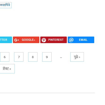
्रकाशचित्रे
ITTER
GOOGLE+
PINTEREST
EMAIL
…
6
7
8
9
पुढे >
शेवट »