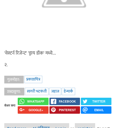
'वेस्टर्न रिजेन्ट' 'ड्राय डॉक' मध्ये...
२.
प्रकाशचित्र
गुलमोहर:
सागरी भटकंती
जहाज
डेन्मार्क
शब्दखुणा:
WHATSAPP
FACEBOOK
TWITTER
शेअर करा
GOOGLE+
PINTEREST
EMAIL