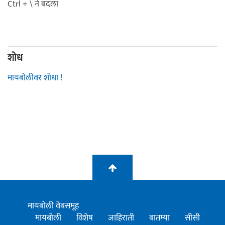
Ctrl + \ ने बदला
शोध
मायबोलीवर शोधा !
मायबोली वेबसमूह
मायबोली
विशेष
जाहिराती
बातम्या
सीसी