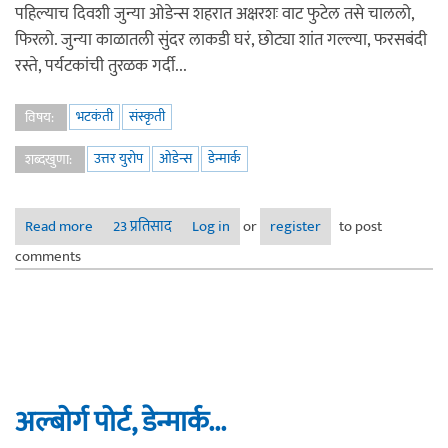
पहिल्याच दिवशी जुन्या ओडेन्स शहरात अक्षरशः वाट फुटेल तसे चाललो,
फिरलो. जुन्या काळातली सुंदर लाकडी घरं, छोट्या शांत गल्ल्या, फरसबंदी
रस्ते, पर्यटकांची तुरळक गर्दी...
भटकंती
संस्कृती
विषय:
उत्तर युरोप
ओडेन्स
डेन्मार्क
शब्दखुणा:
Read more
about उत्तर युरोप : भटकंती जेव्हा सरप्राइजेस देते (भाग १)
23 प्रतिसाद
Log in
or
register
to post
comments
अल्बोर्ग पोर्ट, डेन्मार्क...