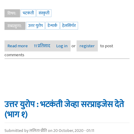
भटकंती
संस्कृती
विषय:
उत्तर युरोप
डेन्मार्क
हेलसिंगॉर
शब्दखुणा:
Read more
about उत्तर युरोप : भटकंती जेव्हा सरप्राइजेस देते (भाग ४)
11 प्रतिसाद
Log in
or
register
to post
comments
उत्तर युरोप : भटकंती जेव्हा सरप्राइजेस देते
(भाग १)
Submitted by
ललिता-प्रीति
on 20 October, 2020 - 01:11