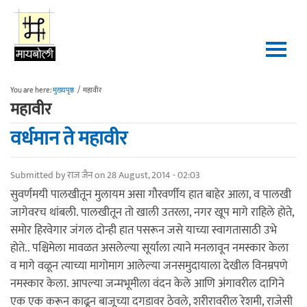
Skip to main content
You are here:
मुख्यपृष्ठ
/
महावीर
महावीर
वर्धमान ते महावीर
Submitted by
राज जैन
on 28 August, 2014 - 02:03
सुवर्णमयी पालखीतून मुलायम असा गौरवर्णीय हात बाहेर आला, व पालखी
जागेवरच थांबली. पालखीतून तो खाली उतरला, नगर खूप मागे राहिले होते,
समोर हिरवेगार जंगल दोन्ही हात पसरून जसे याच्या स्वागतासाठी उभे
होते.. पश्चिमेला मावळत असलेल्या सूर्याला त्याने मनलावून नमस्कार केला
व मागे वळून त्याच्या मागोमाग आलेल्या जनसमुदायाला देखील विनम्रपणे
नमस्कार केला. आपल्या जन्मभूमीला वंदन केले आणि अंगावरील दागिने
एक एक करून काढून बाजूच्या दगडावर ठेवले, शरीरावरील रेशमी, राजेसी