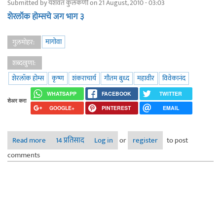
Submitted by
यशवंत कुलकर्णी
on 21 August, 2010 - 03:03
शेरलॉक होम्सचे जग भाग ३
मागोवा
गुलमोहर:
शब्दखुणा:
शेरलॉक होम्स
कृष्ण
शंकराचार्य
गौतम बुध्द
महावीर
विवेकानंद
WHATSAPP
FACEBOOK
TWITTER
शेअर करा
GOOGLE+
PINTEREST
EMAIL
Read more
about शेरलॉक होम्सचे जग ४
14 प्रतिसाद
Log in
or
register
to post
comments