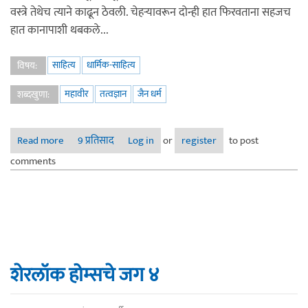
वस्त्रे तेथेच त्याने काढून ठेवली. चेहऱ्यावरून दोन्ही हात फिरवताना सहजच
हात कानापाशी थबकले...
साहित्य
धार्मिक-साहित्य
विषय:
महावीर
तत्वज्ञान
जैन धर्म
शब्दखुणा:
Read more
about वर्धमान ते महावीर
9 प्रतिसाद
Log in
or
register
to post
comments
शेरलॉक होम्सचे जग ४