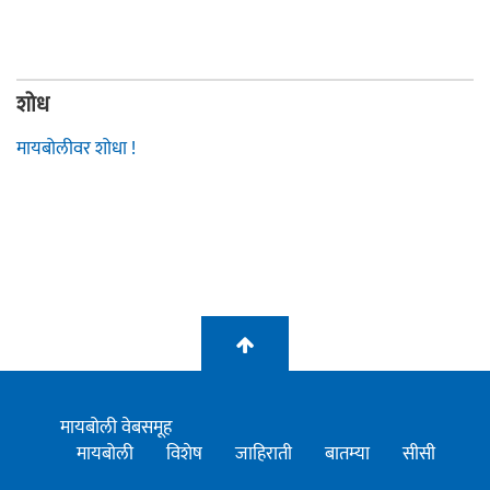
शोध
मायबोलीवर शोधा !
मायबोली वेबसमूह
मायबोली
विशेष
जाहिराती
बातम्या
सीसी