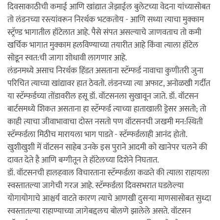
दिवसाकाठीची कमाई आणि खांद्यात जेझाईल बुलेटच्या वेदना यांच्यासोबत
तो लंडनच्या रस्त्यांवरून निरर्थक भटकतोय - आणि सध्या त्याचा मुक्काम
स्ट्रॅण्ड भागातील हॉटेलात आहे. पैसे संपत असल्याचे जाणवताच तो कमी
खर्चिक भागात मुक्काम हलविण्याच्या तयारीत आहे किंवा त्याला हॉटेल
सोडून स्वत:ची जागा शोधावी लागणार आहे.
लंडनमध्ये असाच निरर्थक हिंडत असताना स्टॅम्फर्ड नावाचा कुणीतरी जुना
परिचित त्याच्या खांद्यावर हात ठेवतो. लंडनच्या त्या अफाट, अनोळखी गर्दीत
या स्टॅम्फर्डच्या तोंडावरील हसू डॉ. वॉटसनला सुखावून जाते. डॉ. वॉटसन
बार्टसमध्ये शिकत असताना हा स्टॅम्फर्ड त्याच्या हाताखाली ड्रेसर असतो; तो
काही त्याचा जीवाभावाचा दोस्त नसतो पण वॉटसनची जखमी मन:स्थिती
स्टॅम्फर्डला मिठीच मारायला भाग पाडते - स्टॅम्फर्डलाही आनंद होतो.
खुशीखुशी में वॉटसन साहेब उनके इस पुराने आदमी को खानेपर चलने की
दावत देते है आणि बग्गीतून ते हॉटेलच्या दिशेने निघतात.
डॉ. वॉटसनची हालहवाल विचारताना स्टॅम्फर्डला कळते की त्याला राहायला
स्वस्तातल्या जागेची गरज आहे. स्टॅम्फर्डला दिवसभरात घडलेल्या
योगायोगाचे आश्चर्य वाटते कारण त्याचे आणखी दुसर्‍या माणसासोबत सुध्दा
स्वस्तातल्या राहाण्याच्या जागेबद्दलच बोलणे झालेले असते. वॉटसन