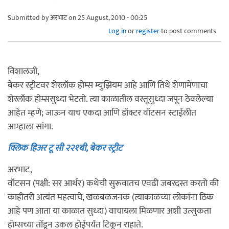
Submitted by
अरभाट
on 25 August, 2010 - 00:25
Log in
or
register
to post comments
विशालजी,
बेकर स्ट्रीटवर शेरलॉक होम्स म्युझियम आहे आणि तिथे शेणामेणाचा
शेरलॉक होम्ससुध्दा भेटतो. त्या काळातील वस्तूसुध्दा जपून ठेवलेल्या
आहेत म्हणे; जाऊन याच एकदा आणि डॉक्टर वॉटसन स्टाईलीत
आम्हाला सांगा.
क्लिक हिअर टू सी २२१बी, बेकर स्ट्रीट
अरभाट,
वॉटसन (पक्षी: सर आर्थर) कथेची सुरूवातच एवढी जबरदस्त करतो की
काहीतरी अत्यंत महत्वाचे, खळबळजनक (त्याकाळच्या लोकांना ठिक
आहे पण आता या काळात सुध्दा) वाचायला मिळणार अशी उत्सुकता
होम्सच्या तोंडून उकल होईपर्यंत टिकून राहाते.