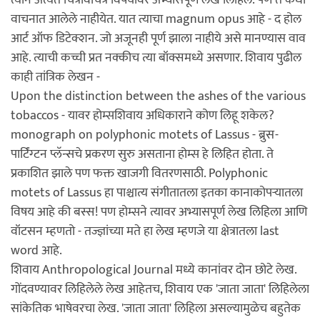
वाचनात आलेले नाहीयेत. यात त्याचा magnum opus आहे - द होल
आर्ट ऑफ डिटेक्शन. जो अजूनही पूर्ण झाला नाहीये असे मानण्यास वाव
आहे. त्याची कच्ची प्रत नक्कीच त्या बॉक्समध्ये असणार. शिवाय पुढील
काही तांत्रिक लेखन -
Upon the distinction between the ashes of the various
tobaccos - यावर होम्सशिवाय अधिकाराने कोण लिहू शकेल?
monograph on polyphonic motets of Lassus - ब्रुस-
पार्टिंग्टन प्लॅन्सचे प्रकरण सुरु असताना होम्स हे लिहित होता. ते
प्रकाशित झाले पण फक्त खाजगी वितरणसाठी. Polyphonic
motets of Lassus हा पाश्चात्य संगीतातला इतका कानाकोपर्‍यातला
विषय आहे की बस्स! पण होम्सने त्यावर अभ्यासपूर्ण लेख लिहिला आणि
वॉटसन म्हणतो - तज्ज्ञांच्या मते हा लेख म्हणजे या क्षेत्रातला last
word आहे.
शिवाय Anthropological Journal मध्ये कानांवर दोन छोटे लेख.
गोंदवण्यावर लिहिलेले लेख आहेतच, शिवाय एक 'जाता जाता' लिहिलेला
सांकेतिक भाषेवरचा लेख. 'जाता जाता' लिहिला असल्यामुळेच बहुतेक