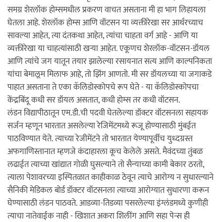
समग्र शेरलॉक होम्समधील प्रकरण वाचत असताना मी हा भाग लिहायला
घेतला आहे. शेरलॉक होम्स आणि वॉटसन या व्यक्तीरेखा सर आर्थरच्याच
सावल्या आहेत, त्या दंतकथा आहेत, त्यांचा चाहता वर्ग आहे - आणि या
व्यक्तीरेखा या चाहत्यांसाठी खर्‍या आहेत. एकूणच शेरलॉक-वॉटसन-डॉयल
आणि त्यांचे जग यातून तयार झालेल्या रसायनात सत्य आणि काल्पनिकता
यांचा बेमालूम मिलाफ आहे, तो झिंग आणतो. मी सर डॉयलच्या या जगाकडे
पाहात असताना ते एका कॅलिडोस्कोपचे रूप घेते - या कॅलिडोस्कोपचा
केंद्रबिंदू कधी सर डॉयल असतात, कधी होम्स तर कधी वॉटसन.
लंडन विद्यापीठातून एम.डी.ची पदवी घेतलेल्या डॉक्टर वॉटसनला सहायक
सर्जन म्हणून भारतात असलेल्या रेजिमेंटमध्ये रूजू होण्यासाठी मुंबईत
पाठविण्यात येते. त्याच्या रेजीमेंटने तो भारतात येण्यापूर्वीच युध्दग्रस्त
अफगाणिस्तानात म्हणजे कंदाहारला कूच केलेले असते. मैवंदच्या तुंबळ
लढाईत त्याच्या खांद्यात गोळी घुसल्याने तो सैन्याच्या कामी बेकार ठरतो,
त्याला पेशावरच्या इस्पितळात काहीकाळ ठेवून त्याचे आरोग्य न सुधारल्याने
सैनिकी मेडिकल बोर्ड डॉक्टर वॉटसनला त्याच्या आरोग्यात सुधारणा करून
घेण्यासाठी लंडन पाठवते. आडव्या-तिडव्या पसरलेल्या इंग्लंडमध्ये कुणीही
त्याचा नातेवाईक नाही - खिशात अकरा शिलींग आणि सहा पेन्स ही