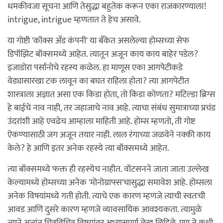
धमकीवजा सूचना आणि तेसुद्धा बहुतेक करून एका राजकारण्याला!
intrigue, intrigue म्हणतात ते हेच असावे.
या गोष्टी 'कॉक्स अँड कंपनी' या बँकेत असलेल्या होम्सच्या सेफ
डिपॉझिट बॉक्समध्ये आहेत. त्यातून अजून काय काय बाहेर पडेल?
इजाडोरा पर्सानोचे रहस्य कळेल. हा माणूस एका आगपेटीकडे
वेड्यासारखा टक लावून का बघत राहिला होता? त्या आगपेटीत
शास्त्राला अज्ञात असा एक किडा होता, तो किडा कोणता? मटिल्डा ब्रिग्स
हे बाईचे नाव नाही, तर जहाजाचे नाव आहे. त्याचा संबंध सुमात्राच्या प्रचंड
उंदरांशी आहे एवढेच आम्हाला माहिती आहे. होम्स म्हणतो, ती गोष्ट
ऐकण्यासाठी जग अजून तयार नाही. लाल रंगाच्या जळवेने नक्की काय
केले? हे आणि इतर अनेक रहस्ये त्या बॉक्समध्ये आहेत.
त्या बॉक्समध्ये फक्त ही रहस्येच नाहीत. वॉटसनने जाता जाता उल्लेख
केल्यामध्ये होम्सच्या अनेक 'मोनोग्राफ्स'चासुद्धा समावेश आहे. होम्सला
अनेक विषयांमध्ये गती होती. त्याचे एक कारण म्हणजे त्याची स्वतःची
आवड आणि दुसरे कारण म्हणजे व्यावसायिक आवश्यकता. त्यामुळे
त्याने अत्यंत चित्रविचित्र विषयांवर अभ्यासपूर्ण लेख लिहिले. पण ते कधी