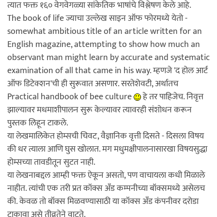
त्यात फक्त १६० वेगवेगळ्या सांकेतिक भाषांचे विश्लेषण केले आहे.
The book of life ज्याचा उल्लेख साइन ऑफ फोरमध्ये येतो -
somewhat ambitious title of an article written for an
English magazine, attempting to show how much an
observant man might learn by accurate and systematic
examination of all that came in his way. म्हणजे 'द होल आर्ट
ऑफ डिटेक्शन'ची ही सुरूवात असणार. सरतेशेवटी, अर्थातच
Practical handbook of bee culture
हे तर पाहिजेच. निवृत्त
झाल्यावर मधमाशीपालन सुरू केल्यावर त्यावरही संशोधन करून
पुस्तक लिहून टाकले.
या लेखमालिकेत होम्सची चिवट, वैज्ञानिक वृत्ती दिसते - दिसला विषय
की धर त्याला आणि घुस खोलात. मग मधुमक्षीपालनासारखा विषयसुद्धा
होम्सच्या तावडीतून सुटत नाही.
या लेखनाबद्दल आम्ही फक्त ऐकून असतो, पण वाचायला कधी मिळाले
नाहीत. त्यांची एक तरी प्रत कॉक्स अँड कम्पनीच्या बॉक्समध्ये असेलच
की. केवळ तो बॉक्स मिळवण्यासाठी या कॉक्स अँड कंपनीवर दरोडा
टाकावा असे तीव्रतेने वाटते.