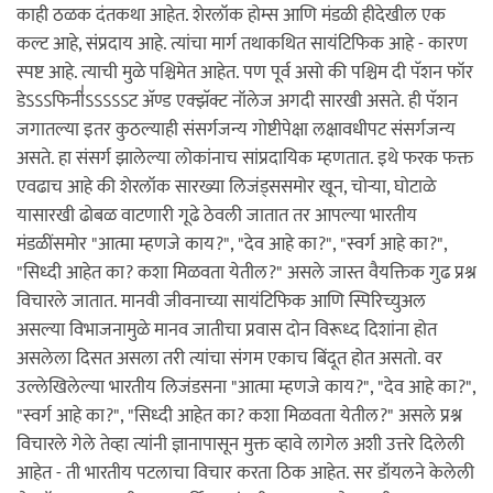
काही ठळक दंतकथा आहेत. शेरलॉक होम्स आणि मंडळी हीदेखील एक
कल्ट आहे, संप्रदाय आहे. त्यांचा मार्ग तथाकथित सायंटिफिक आहे - कारण
स्पष्ट आहे. त्याची मुळे पश्चिमेत आहेत. पण पूर्व असो की पश्चिम दी पॅशन फॉर
डेऽऽऽफिनी॑‍ऽऽऽऽऽट अ‍ॅण्ड एक्झॅक्ट नॉलेज अगदी सारखी असते. ही पॅशन
जगातल्या इतर कुठल्याही संसर्गजन्य गोष्टीपेक्षा लक्षावधीपट संसर्गजन्य
असते. हा संसर्ग झालेल्या लोकांनाच सांप्रदायिक म्हणतात. इथे फरक फक्त
एवढाच आहे की शेरलॉक सारख्या लिजंड्ससमोर खून, चोर्‍या, घोटाळे
यासारखी ढोबळ वाटणारी गूढे ठेवली जातात तर आपल्या भारतीय
मंडळींसमोर "आत्मा म्हणजे काय?", "देव आहे का?", "स्वर्ग आहे का?",
"सिध्दी आहेत का? कशा मिळवता येतील?" असले जास्त वैयक्तिक गुढ प्रश्न
विचारले जातात. मानवी जीवनाच्या सायंटिफिक आणि स्पिरिच्युअल
असल्या विभाजनामुळे मानव जातीचा प्रवास दोन विरूध्द दिशांना होत
असलेला दिसत असला तरी त्यांचा संगम एकाच बिंदूत होत असतो. वर
उल्लेखिलेल्या भारतीय लिजंडसना "आत्मा म्हणजे काय?", "देव आहे का?",
"स्वर्ग आहे का?", "सिध्दी आहेत का? कशा मिळवता येतील?" असले प्रश्न
विचारले गेले तेव्हा त्यांनी ज्ञानापासून मुक्त व्हावे लागेल अशी उत्तरे दिलेली
आहेत - ती भारतीय पटलाचा विचार करता ठिक आहेत. सर डॉयलने केलेली