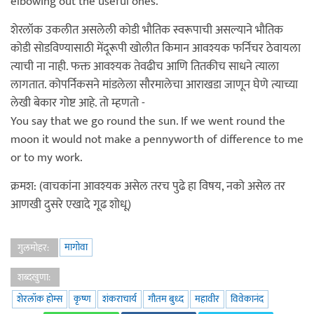
elbowing out the useful ones."
शेरलॉक उकलीत असलेली कोडी भौतिक स्वरूपाची असल्याने भौतिक
कोडी सोडविण्यासाठी मेंदूरूपी खोलीत किमान आवश्यक फर्निचर ठेवायला
त्याची ना नाही. फक्त आवश्यक तेवढीच आणि तितकीच साधने त्याला
लागतात. कोपर्निकसने मांडलेला सौरमालेचा आराखडा जाणून घेणे त्याच्या
लेखी बेकार गोष्ट आहे. तो म्हणतो -
You say that we go round the sun. If we went round the
moon it would not make a pennyworth of difference to me
or to my work.
क्रमश: (वाचकांना आवश्यक असेल तरच पुढे हा विषय, नको असेल तर
आणखी दुसरे एखादे गूढ शोधू)
मागोवा
गुलमोहर:
शब्दखुणा:
शेरलॉक होम्स
कृष्ण
शंकराचार्य
गौतम बुध्द
महावीर
विवेकानंद