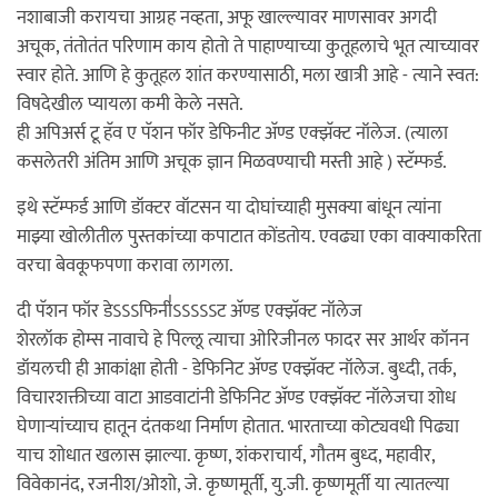
नशाबाजी करायचा आग्रह नव्हता, अफू खाल्ल्यावर माणसावर अगदी
अचूक, तंतोतंत परिणाम काय होतो ते पाहाण्याच्या कुतूहलाचे भूत त्याच्यावर
स्वार होते. आणि हे कुतूहल शांत करण्यासाठी, मला खात्री आहे - त्याने स्वत:
विषदेखील प्यायला कमी केले नसते.
ही अपिअर्स टू हॅव ए पॅशन फॉर डेफिनीट अ‍ॅण्ड एक्झॅक्ट नॉलेज. (त्याला
कसलेतरी अंतिम आणि अचूक ज्ञान मिळवण्याची मस्ती आहे ) स्टॅम्फर्ड.
इथे स्टॅम्फर्ड आणि डॉक्टर वॉटसन या दोघांच्याही मुसक्या बांधून त्यांना
माझ्या खोलीतील पुस्तकांच्या कपाटात कोंडतोय. एवढ्या एका वाक्याकरिता
वरचा बेवकूफपणा करावा लागला.
दी पॅशन फॉर डेऽऽऽफिनी॑‍ऽऽऽऽऽट अ‍ॅण्ड एक्झॅक्ट नॉलेज
शेरलॉक होम्स नावाचे हे पिल्लू त्याचा ओरिजीनल फादर सर आर्थर कॉनन
डॉयलची ही आकांक्षा होती - डेफिनिट अ‍ॅण्ड एक्झॅक्ट नॉलेज. बुध्दी, तर्क,
विचारशक्तीच्या वाटा आडवाटांनी डेफिनिट अ‍ॅण्ड एक्झॅक्ट नॉलेजचा शोध
घेणार्‍यांच्याच हातून दंतकथा निर्माण होतात. भारताच्या कोट्यवधी पिढ्या
याच शोधात खलास झाल्या. कृष्ण, शंकराचार्य, गौतम बुध्द, महावीर,
विवेकानंद, रजनीश/ओशो, जे. कृष्णमूर्ती, यु.जी. कृष्णमूर्ती या त्यातल्या