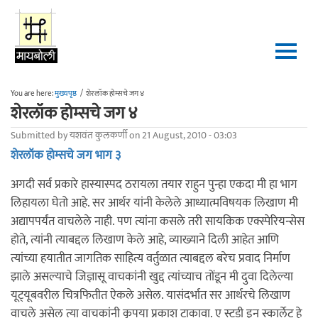
Skip to main content
You are here:
मुख्यपृष्ठ
/
शेरलॉक होम्सचे जग ४
शेरलॉक होम्सचे जग ४
Submitted by
यशवंत कुलकर्णी
on 21 August, 2010 - 03:03
शेरलॉक होम्सचे जग भाग ३
अगदी सर्व प्रकारे हास्यास्पद ठरायला तयार राहुन पुन्हा एकदा मी हा भाग
लिहायला घेतो आहे. सर आर्थर यांनी केलेले आध्यात्मविषयक लिखाण मी
अद्यापपर्यंत वाचलेले नाही. पण त्यांना कसले तरी सायकिक एक्स्पेरियन्सेस
होते, त्यांनी त्याबद्दल लिखाण केले आहे, व्याख्याने दिली आहेत आणि
त्यांच्या हयातीत जागतिक साहित्य वर्तुळात त्याबद्दल बरेच प्रवाद निर्माण
झाले असल्याचे जिज्ञासू वाचकांनी खुद्द त्यांच्याच तोंडून मी दुवा दिलेल्या
यूट्‍यूबवरील चित्रफितीत ऐकले असेल. यासंदर्भात सर आर्थरचे लिखाण
वाचले असेल त्या वाचकांनी कृपया प्रकाश टाकावा. ए स्टडी इन स्कार्लेट हे