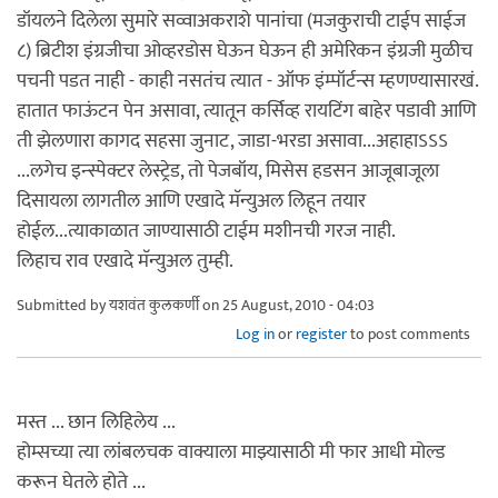
डॉयलने दिलेला सुमारे सव्वाअकराशे पानांचा (मजकुराची टाईप साईज
८) ब्रिटीश इंग्रजीचा ओव्हरडोस घेऊन घेऊन ही अमेरिकन इंग्रजी मुळीच
पचनी पडत नाही - काही नसतंच त्यात - ऑफ इंम्पॉर्टन्स म्हणण्यासारखं.
हातात फाऊंटन पेन असावा, त्यातून कर्सिव्ह रायटिंग बाहेर पडावी आणि
ती झेलणारा कागद सहसा जुनाट, जाडा-भरडा असावा...अहाहा‌ऽऽऽ
...लगेच इन्स्पेक्टर लेस्ट्रेड, तो पेजबॉय, मिसेस हडसन आजूबाजूला
दिसायला लागतील आणि एखादे मॅन्युअल लिहून तयार
होईल...त्याकाळात जाण्यासाठी टाईम मशीनची गरज नाही.
लिहाच राव एखादे मॅन्युअल तुम्ही.
Submitted by
यशवंत कुलकर्णी
on 25 August, 2010 - 04:03
Log in
or
register
to post comments
मस्त ... छान लिहिलेय ...
होम्सच्या त्या लांबलचक वाक्याला माझ्यासाठी मी फार आधी मोल्ड
करून घेतले होते ...