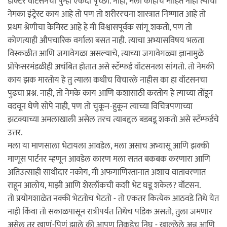
डॉक्टर वॉटसनची पुन्हा एकदा पृच्छा. नाही, मला काहीच माहित नाही त्याचा
नेमका इंट्रेस्ट काय आहे तो पण तो शरीररचना शास्त्रात निष्णात आहे तो
प्रथम श्रेणीचा केमिस्ट आहे हे मी विश्वासपूर्वक सांगू शकतो, पण तो
कोणत्याही औपचारिक वर्गाला बसत नाही. त्याचा अभ्यासविषय भलता
विस्कळीत आणि जगावेगळा असल्याचे, त्याच्या जगावेगळ्या ज्ञानामुळे
प्रोफेसरमंडळीही अचंबित होतात असे स्टॅम्फर्ड वॉटसनला सांगतो. तो नेमकी
काय झक मारतोय हे तु त्याला कधीच विचारले नाहीस का हा वॉटसनचा
पुढचा प्रश्न. नाही, तो नेमके काय आणि कशासाठी करतोय हे त्याच्या तोंडून
वदवून घेणे सोपे नाही, पण तो चुकून-हुकून त्याच्या विचित्रपणाच्या
झटक्याच्या अमलाखाली असेल तरच त्याबद्दल बडबडू शकतो असे स्टॅम्फर्डचे
उत्तर.
मला या माणसाला भेटायला आवडेल, मला असाच अभ्यासू आणि झक्की
माणूस पार्टनर म्हणून आवडेल कारण मला सतत बकबक करणारा आणि
अतिउत्साही साथीदार नकोय, मी अफगाणिस्तानात अशाच वातावरणात
राहून आलोय, माझी आणि शेरलॉकची कशी भेट घडू शकेल? वॉटसन.
तो प्रयोगशाळेत नक्की भेटतोच भेटतो - तो एकतर कित्येक आठवडे तिथे येत
नाही किंवा तो सकाळपासून रात्रीपर्यंत तिथेच पडिक असतो, तुला जमणार
असेल तर खाणं-पिणं झाले की आपण तिकडेच निघू - खाल्लेले अन्न आणि