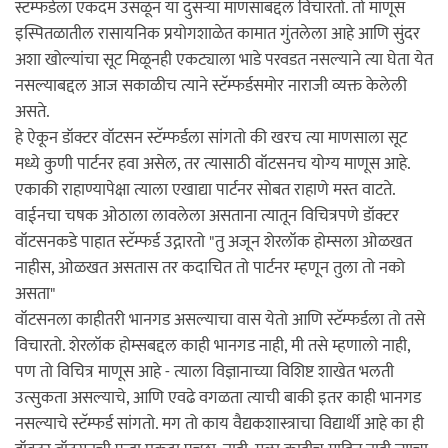
स्टॅम्फर्डला एकदम उसळून या दुसर्‍या माणसाबद्दल विचारतो. तो माणूस
इस्पितळातील रासायनिक प्रयोगशाळेत कामात गुंतलेला आहे आणि सुंदर
अशा खोल्यांचा सूट मिळूनही एकट्याला भाडे परवडत नसल्याने त्या घेता येत
नसल्याबद्दल आज सकाळीच त्याने स्टॅम्फर्डसमोर नाराजी व्यक्त केलेली
असते.
हे ऐकून डॉक्टर वॉटसन स्टॅम्फर्डला सांगतो की खरच त्या माणसाला सूट
मध्ये कुणी पार्टनर हवा असेल, तर त्यासाठी वॉटसनच योग्य माणूस आहे.
एकाकी राहाण्यापेक्षा त्याला एखाद्या पार्टनर सोबत राहाणे मस्त वाटते.
वाईनचा चषक ओठाला लावलेला असताना त्यातून विचित्रपणे डॉक्टर
वॉटसनकडे पाहात स्टॅम्फर्ड उद्गारतो "तु अजून शेरलॉक होम्सला ओळखत
नाहीस, ओळखत असतास तर कदाचित तो पार्टनर म्हणून तुला तो नको
असता"
वॉटसनला काहीतरी भानगड असल्याचा वास येतो आणि स्टॅम्फर्डला तो तसे
विचारतो. शेरलॉक होम्सबद्दल काही भानगड नाही, मी तसे म्हणालो नाही,
पण तो विचित्र माणूस आहे - त्याला विज्ञानाच्या विशिष्ट शाखेत भलती
उत्सुकता असल्याचे, आणि एवढे वगळता त्याची बाकी इतर काही भानगड
नसल्याचे स्टॅम्फर्ड सांगतो. मग तो काय वैद्यकशास्त्राचा विद्यार्थी आहे का ही