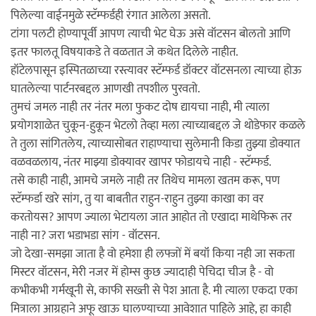
पिलेल्या वाईनमुळे स्टॅम्फर्डही रंगात आलेला असतो.
टांगा पलटी होण्यापूर्वी आपण त्याची भेट घेऊ असे वॉटसन बोलतो आणि
इतर फालतू विषयाकडे ते वळतात जे कथेत दिलेले नाहीत.
हॉटेलपासून इस्पितळाच्या रस्त्यावर स्टॅम्फर्ड डॉक्टर वॉटसनला त्याच्या होऊ
घातलेल्या पार्टनरबद्दल आणखी तपशील पुरवतो.
तुमचं जमल नाही तर नंतर मला फुकट दोष द्यायचा नाही, मी त्याला
प्रयोगशाळेत चुकून-हुकून भेटलो तेव्हा मला त्याच्याबद्दल जे थोडेफार कळले
ते तुला सांगितलेय, त्याच्यासोबत राहाण्याचा सुलेमानी किडा तुझ्या डोक्यात
वळवळलाय, नंतर माझ्या डोक्यावर खापर फोडायचे नाही - स्टॅम्फर्ड.
तसे काही नाही, आमचे जमले नाही तर तिथेच मामला खतम करू, पण
स्टॅम्फर्डा खरे सांग, तु या बाबतीत राहुन-राहुन तुझ्या काखा का वर
करतोयस? आपण ज्याला भेटायला जात आहोत तो एखादा माथेफिरू तर
नाही ना? जरा भडाभडा सांग - वॉटसन.
जो देखा-समझा जाता है वो हमेशा ही लफ्जों में बयॉं किया नही जा सकता
मिस्टर वॉटसन, मेरी नजर में होम्स कुछ ज्यादाही पेचिदा चीज है - वो
कभीकभी गर्मखूनी से, काफी सख्ती से पेश आता है. मी त्याला एकदा एका
मित्राला आग्रहाने अफू खाऊ घालण्याच्या आवेशात पाहिले आहे, हा काही