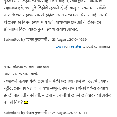
पुढचा भाग लिहायला प्रोत्साहन देत आहात, त्याबद्दल मी आभारीच
राहायला हवे, पण पुढे लिहीणे म्हणजे दोन्ही बाजू सारख्याच असलेले
नाणे फेकत राहाण्यासारखे होईल; त्यात मला मजा येणार नाही. तर मी
शेरलॉक हा विषय इथेच थांबवतो. वाचल्याबद्दल आणि लिहायला
प्रोत्साहन दिल्याबद्दल पुन्हा एकदा सर्वांचे आभार.
Submitted by
यशवंत कुलकर्णी
on 23 August, 2010 - 16:39
Log in
or
register
to post comments
प्रथम डोकावलो इथे. आवडला.
आता सगळे भाग वाचेन.....
रच्याकने प्रत्येक वेळी ठरवतो यावेळी लंडनला गेलो की २२१बी, बेकर
स्ट्रीट, लंडन हा पत्ता शोधायचा म्हणुन. पण गेल्या दोन्ही वेळेस सवडच
झाली नाही. ती कॉर्नरची, मोठ्या बाल्कनीची खोली खरोखर तशी असेल
का हो तिथे?
Submitted by
विशाल कुलकर्णी
on 24 August, 2010 - 01:44