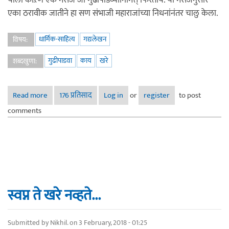
याला काऱण एक मेसेज जो गुढीपाडव्यानिमित्त् फिरतोय. या मेसेजनुसार
एका ठरावीक जातीने हा सण संभाजी महाराजांच्या निधनांनंतर चालु केला.
धार्मिक-साहित्य
गद्यलेखन
विषय:
गुढीपाडवा
काय
खरे
शब्दखुणा:
Read more
about गुढीपाडवा काय खरे??? आणि काय खोटे ???
176 प्रतिसाद
Log in
or
register
to post
comments
स्वप्न ते खरे नव्हते...
Submitted by
Nikhil.
on 3 February, 2018 - 01:25