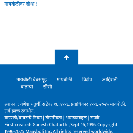
मायबोलीवर शोधा !
मायबोली वेबसमूह
मायबोली
विशेष
जाहिराती
बातम्या
सीसी
स्थापना : गणेश चतुर्थी, सप्टेंबर १६, १९९६. प्रताधिकार १९९६-२०२५ मायबोली.
सर्व हक्क स्वाधीन.
वापराचे/वावराचे नियम
|
गोपनीयता
|
आमच्याबद्दल
|
संपर्क
First created: Ganesh Chaturthi, Sept 16, 1996. Copyright
1996-2025 Maayboli Inc. All rights reserved worldwide.