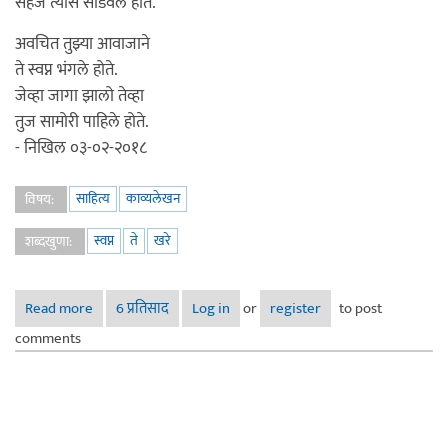
सहज त्यांस सोडवले होते.
अवचित तुझ्या आवाजाने
ते स्वप्न भंगले होते.
जेव्हा जागा झालो तेव्हा
तुज सामोरी पाहिले होते.
- निखिल ०३-०२-२०१८
साहित्य
काव्यलेखन
विषय:
स्वप्न
ते
खरे
शब्दखुणा:
Read more
about स्वप्न ते खरे नव्हते...
6 प्रतिसाद
Log in
or
register
to post
comments