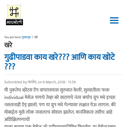
Skip to main content
You are here:
मुख्यपृष्ठ
/
खरे
खरे
गुढीपाडवा काय खरे??? आणि काय खोटे
???
Submitted by
ऋग्वेद.
on 6 March, 2018 - 11:59
मी नुकतेच व्हॊटस ऍप वापरावयास सुरुवात केली. सुरवातीला फक्त
individual मेसेज यायचे तेव्हा बरे वाटायचे नंतर बर्याच ग्रुप मधे इच्छा
नसतानाही ऐड् झालो. पण या ग्रुप मधे गेल्यावर लक्षात येऊ लागल. की
मोबाईल मुळे लोक नावालाच सोशल झालेत. मानसिकता तशीच आहे
अशिक्षितपणाची