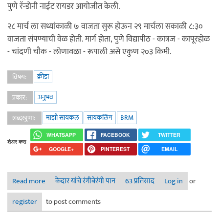
पुणे रॅन्डोनी नाईट रायडर आयोजीत केली.
२८ मार्च ला सध्यांकाळी ७ वाजता सुरू होऊन २९ मार्चला सकाळी ८:३०
वाजता संपण्याची वेळ होती. मार्ग होता, पुणे विद्यापीठ - कात्रज - कापूरहोळ
- चांदणी चौक - लोणावळा - रूपाली असे एकुण २०३ किमी.
क्रीडा
विषय:
अनुभव
प्रकार:
माझी सायकल
सायकलिंग
BRM
शब्दखुणा:
WHATSAPP
FACEBOOK
TWITTER
शेअर करा
GOOGLE+
PINTEREST
EMAIL
Read more
about Knight Rider BRM- नाईट रायडर २००
केदार यांचे रंगीबेरंगी पान
63 प्रतिसाद
Log in
or
register
to post comments