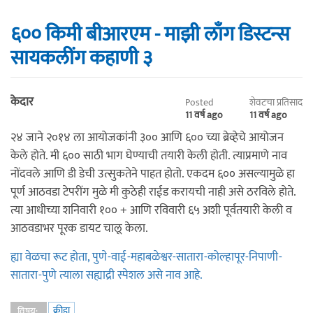
६०० किमी बीआरएम - माझी लाँग डिस्टन्स
सायकलींग कहाणी ३
केदार
Posted
शेवटचा प्रतिसाद
11 वर्ष ago
11 वर्ष ago
२४ जाने २०१४ ला आयोजकांनी ३०० आणि ६०० च्या ब्रेव्हेचे आयोजन
केले होते. मी ६०० साठी भाग घेण्याची तयारी केली होती. त्याप्रमाणे नाव
नोंदवले आणि डी डेची उत्सुकतेने पाहत होतो. एकदम ६०० असल्यामुळे हा
पूर्ण आठवडा टेपरींग मुळे मी कुठेही राईड करायची नाही असे ठरविले होते.
त्या आधीच्या शनिवारी १०० + आणि रविवारी ६५ अशी पूर्वतयारी केली व
आठवडाभर पूरक डायट चालू केला.
ह्या वेळचा रूट होता, पुणे-वाई-महाबळेश्वर-सातारा-कोल्हापूर-निपाणी-
सातारा-पुणे त्याला सह्याद्री स्पेशल असे नाव आहे.
क्रीडा
विषय: