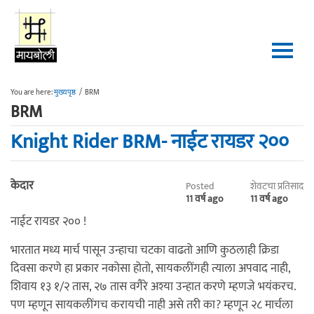
Skip to main content
You are here:
मुख्यपृष्ठ
/
BRM
BRM
Knight Rider BRM- नाईट रायडर २००
केदार
Posted
शेवटचा प्रतिसाद
11 वर्ष ago
11 वर्ष ago
नाईट रायडर २०० !
भारतात मध्य मार्च पासून उन्हाचा चटका वाढतो आणि कुठलाही क्रिडा
दिवसा करणे हा प्रकार नकोसा होतो, सायकलींगही त्याला अपवाद नाही,
शिवाय १३ १/२ तास, २७ तास वगैरे अश्या उन्हात करणे म्हणजे भयंकरच.
पण म्हणून सायकलींगच करायची नाही असे तरी का? म्हणून २८ मार्चला