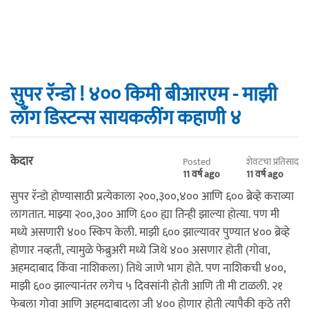
सुपर रॅन्डो ! ४०० किमी बीआरएम - माझी
लाँग डिस्टन्स सायकलींग कहाणी ४
केदार
Posted
शेवटचा प्रतिसाद
11 वर्ष ago
11 वर्ष ago
सुपर रॅन्डो होण्यासाठी प्रत्येकाला २००,३००,४०० आणि ६०० ब्रेव्हे कराव्या
लागतात. माझ्या २००,३०० आणि ६०० ह्या तिन्ही झाल्या होत्या. पण मी
मध्ये असणारी ४०० स्किप केली. माझी ६०० झाल्यावर पुण्यात ४०० ब्रेव्हे
होणार नव्हती, त्यामुळे फेब्रुअरी मध्ये जिथे ४०० असणार होती (गोवा,
अहमदाबाद किंवा नाशिकला) तिथे जाणे भाग होते. पण नाशिकची ४००,
माझी ६०० झाल्यानंतर लगेच ५ दिवसांनी होती आणि ती मी टाळली. २१
फेबला गोवा आणि अहमदाबादला जी ४०० होणार होती त्यापैकी कुठे तरी