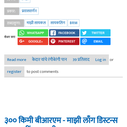
प्रवासवर्णन
प्रकार:
माझी सायकल
सायकलिंग
BRM
शब्दखुणा:
WHATSAPP
FACEBOOK
TWITTER
शेअर करा
GOOGLE+
PINTEREST
EMAIL
Read more
about ६०० किमी बीआरएम - माझी लाँग डिस्टन्स सायकलींग कहाणी
केदार यांचे रंगीबेरंगी पान
39 प्रतिसाद
Log in
or
३
register
to post comments
३०० किमी बीआरएम - माझी लाँग डिस्टन्स