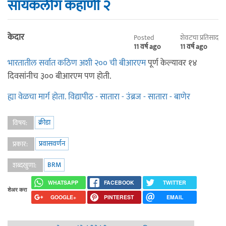
सायकलींग कहाणी २
केदार
Posted
शेवटचा प्रतिसाद
11 वर्ष ago
11 वर्ष ago
भारतातील सर्वात कठिण अशी २०० ची बीआरएम
पूर्ण केल्यावर १४
दिवसांनीच ३०० बीआरएम पण होती.
ह्या वेळचा मार्ग होता. विद्यापीठ - सातारा - उंब्रज - सातारा - बाणेर
क्रीडा
विषय:
प्रवासवर्णन
प्रकार:
BRM
शब्दखुणा:
WHATSAPP
FACEBOOK
TWITTER
शेअर करा
GOOGLE+
PINTEREST
EMAIL