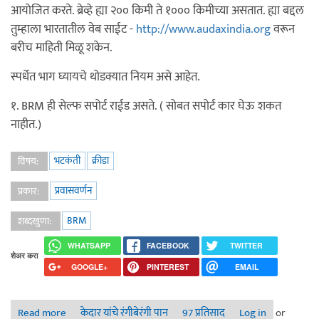
आयोजित करते. ब्रेव्हे ह्या २०० किमी ते १००० किमीच्या असतात. ह्या बद्दल
तुम्हाला भारतातील वेब साईट -
http://www.audaxindia.org
वरून
बरीच माहिती मिळू शकेन.
स्पर्धेत भाग घ्यायचे थोडक्यात नियम असे आहेत.
१. BRM ही सेल्फ सपोर्ट राईड असते. ( सोबत सपोर्ट कार घेऊ शकत
नाहीत.)
भटकंती
क्रीडा
विषय:
प्रवासवर्णन
प्रकार:
BRM
शब्दखुणा:
WHATSAPP
FACEBOOK
TWITTER
शेअर करा
GOOGLE+
PINTEREST
EMAIL
Read more
केदार यांचे रंगीबेरंगी पान
about भारतातील टफेस्ट 200 BRM ! - माझी लाँग डिस्टन्स
97 प्रतिसाद
Log in
or