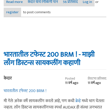
Read more
about ३०० किमी बीआरएम - माझी लाँग डिस्टन्स सायकलींग कहाणी
केदार यांचे रंगीबेरंगी पान
56 प्रतिसाद
Log in
or
२
register
to post comments
भारतातील टफेस्ट 200 BRM ! - माझी
लाँग डिस्टन्स सायकलींग कहाणी
केदार
Posted
शेवटचा प्रतिसाद
11 वर्ष ago
11 वर्ष ago
भारतातील टफेस्ट 200 BRM !
मी गेले अनेक वर्षे सायकलींग करतो आहे, पण कधी
ब्रेव्हे
मध्ये भाग घेतला
नव्हता. लाँग डिस्टन्स सायकलींगच्या स्पर्धा AUDAX ही संस्था जगभरात