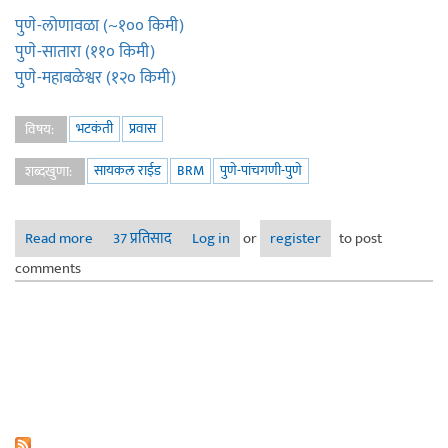
पुणे-लोणावळा (~१०० किमी)
पुणे-सातारा (११० किमी)
पुणे-महाबळेश्वर (१२० किमी)
भटकंती
प्रवास
विषय:
सायकल राईड
BRM
पुणे-पांचगणी-पुणे
शब्दखुणा:
Read more
about सायकलींग - BRM - पुणे-पांचगणी-पुणे
37 प्रतिसाद
Log in
or
register
to post
comments