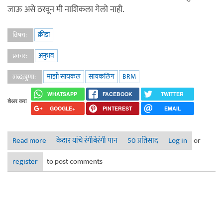
जाऊ असे ठरवून मी नाशिकला गेलो नाही.
क्रीडा
विषय:
अनुभव
प्रकार:
माझी सायकल
सायकलिंग
BRM
शब्दखुणा:
WHATSAPP
FACEBOOK
TWITTER
शेअर करा
GOOGLE+
PINTEREST
EMAIL
Read more
about सुपर रॅन्डो ! ४०० किमी बीआरएम - माझी लाँग डिस्टन्स
केदार यांचे रंगीबेरंगी पान
50 प्रतिसाद
Log in
or
सायकलींग कहाणी ४
register
to post comments