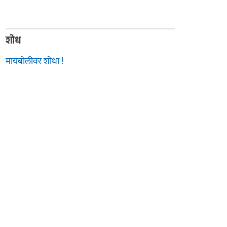
शोध
मायबोलीवर शोधा !