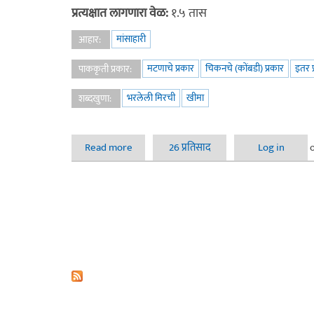
प्रत्यक्षात लागणारा वेळ:
१.५ तास
मांसाहारी
आहार:
मटणाचे प्रकार
चिकनचे (कोंबडी) प्रकार
इतर प
पाककृती प्रकार:
भरलेली मिरची
खीमा
शब्दखुणा:
Read more
about खीमा भरलेल्या मिरच्या
26 प्रतिसाद
Log in