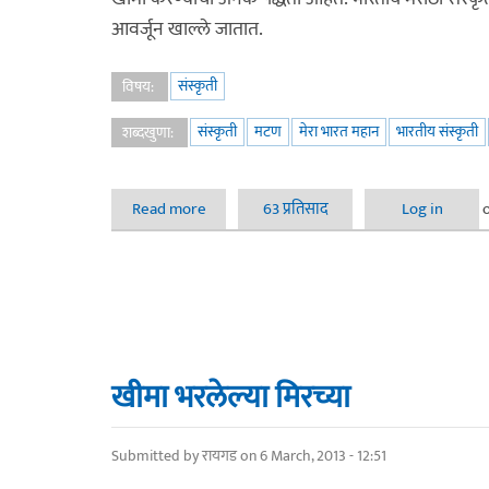
आवर्जून खाल्ले जातात.
संस्कृती
विषय:
संस्कृती
मटण
मेरा भारत महान
भारतीय संस्कृती
शब्दखुणा:
Read more
about मांसाहारी खीमा करंज्या - दिवाळी स्पेशल
63 प्रतिसाद
Log in
खीमा भरलेल्या मिरच्या
Submitted by
रायगड
on 6 March, 2013 - 12:51