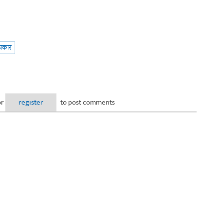
्रकार
or
register
to post comments