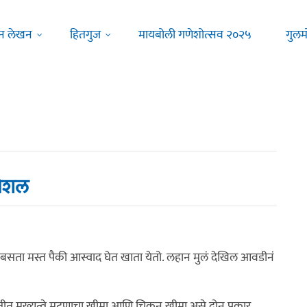
न लेखन
हितगुज
मायबोली गणेशोत्सव २०२५
गुलम
्पेशल
बसता मस्त पैकी आस्वाद घेत खाता येतो. लहान मुलं देखिल आवडीनं
तीत मुख्यत्वे मटणाचा खीमा आणि चिकन खीमा असे दोन प्रकार