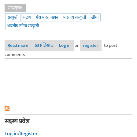
शब्दखुणा:
संस्कृती
मटण
मेरा भारत महान
भारतीय संस्कृती
खीमा
भारतीय खीमा संस्कृती
Read more
about मांसाहारी खीमा करंज्या - दिवाळी स्पेशल
63 प्रतिसाद
Log in
or
register
to post
comments
सदस्य प्रवेश
Log in/Register