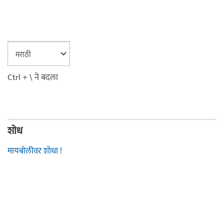
Ctrl + \ ने बदला
शोध
मायबोलीवर शोधा !