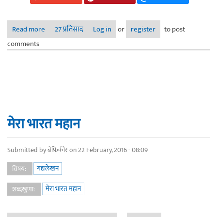
Read more
about लोकशाहीत प्रत्येक मताची किंमत एकसमान असणे चूक की
27 प्रतिसाद
Log in
or
register
to post
बरोबर !
comments
मेरा भारत महान
Submitted by
बेफ़िकीर
on 22 February, 2016 - 08:09
गद्यलेखन
विषय:
मेरा भारत महान
शब्दखुणा: