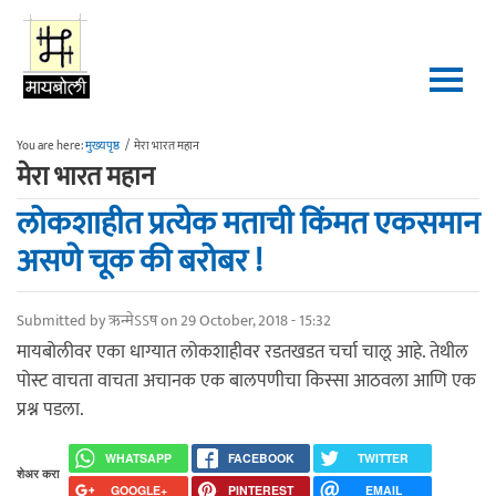
Skip to main content
You are here:
मुख्यपृष्ठ
/
मेरा भारत महान
मेरा भारत महान
लोकशाहीत प्रत्येक मताची किंमत एकसमान
असणे चूक की बरोबर !
Submitted by
ऋन्मेऽऽष
on 29 October, 2018 - 15:32
मायबोलीवर एका धाग्यात लोकशाहीवर रडतखडत चर्चा चालू आहे. तेथील
पोस्ट वाचता वाचता अचानक एक बालपणीचा किस्सा आठवला आणि एक
प्रश्न पडला.
WHATSAPP
FACEBOOK
TWITTER
शेअर करा
GOOGLE+
PINTEREST
EMAIL