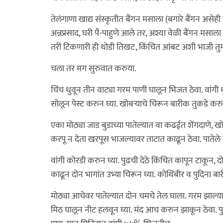
तेलंगाणा खाद्य संस्कृतीत बैंगन मसाला (बगारे बैंगन असेही
अन्नप्रसाद, घरी पै-पाहुणे आले तर, अश्या वेळी बैंगन मस
तरी टिकणारी ही थोडी तिखट, किंचित आंबट अशी भाजी तुम
चला तर मग सुरुवात करुया.
चिंच धुवून तीन वाट्या गरम पाणी घालून भिजत ठेवा. वांगी ध
सोलून पेस्ट करुन घ्या. खोबऱ्याचे चिरून बारीक तुकडे करु
एका मोठ्या जाड बुडाच्या पातेल्यात वा कढईत शेंगदाणे, खो
करपू न देता खरपूस भाजल्यावर ताटात काढून ठेवा. पातेले 
वांगी कोरडी करुन घ्या. पुढची देठे किंचित कापून टाकून, द
काढून दोन भागांत उभ्या चिरून घ्या. कोथिंबीर व पुदिना बा
मोठ्या आचेवर पातेल्यात दोन चमचे तेल घाला. गरम झाल्य
मिठ घालून नीट हलवून घ्या. मंद आच करुन झाकून ठेवा. प