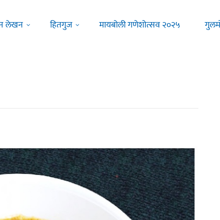
न लेखन
हितगुज
मायबोली गणेशोत्सव २०२५
गुलम