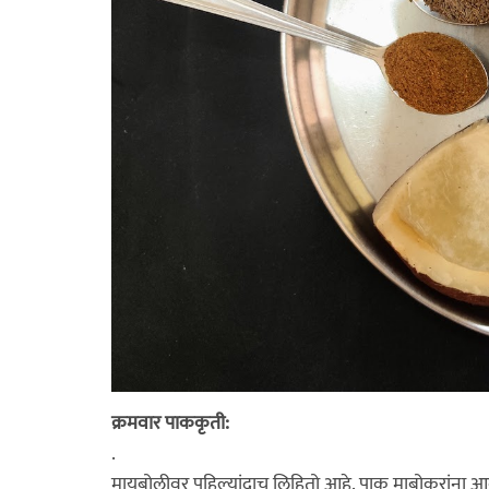
क्रमवार पाककृती:
.
मायबोलीवर पहिल्यांदाच लिहितो आहे. पाकृ माबोकरांना