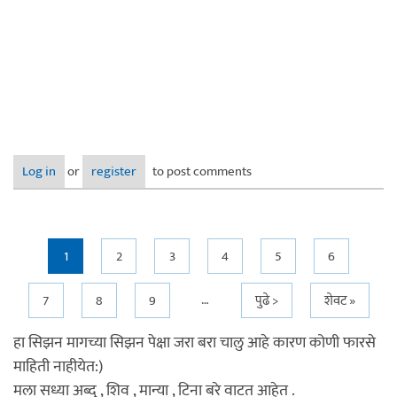
Log in
or
register
to post comments
Pages
1
2
3
4
5
6
…
7
8
9
पुढे >
शेवट »
हा सिझन मागच्या सिझन पेक्षा जरा बरा चालु आहे कारण कोणी फारसे
माहिती नाहीयेत:)
मला सध्या अब्दु , शिव , मान्या , टिना बरे वाटत आहेत .