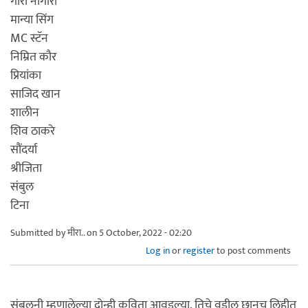
गोरी नागोरी
मान्या सिंग
MC स्टॅन
निम्रित कौर
प्रियांका
साजिद खान
शालीन
शिव ठाकरे
सौंदर्या
श्रीजिता
संबुल
टिना
Submitted by
मीरा..
on 5 October, 2022 - 02:20
Log in
or
register
to post comments
सुंबुलनी म्हणालेल्या दोन्ही कविता आवडल्या. तिचे वडील छानच लिहीत