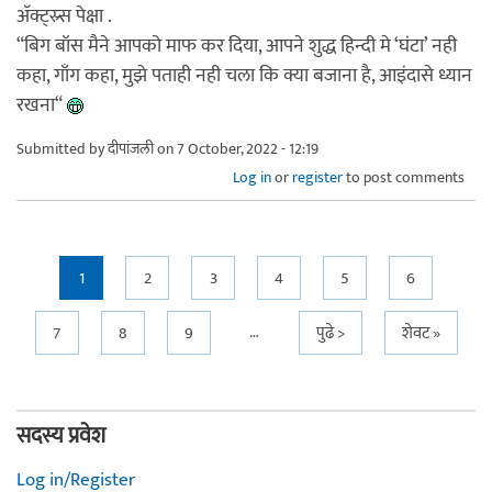
अ‍ॅक्ट्स्र्स पेक्षा .
“बिग बॉस मैने आपको माफ कर दिया, आपने शुद्ध हिन्दी मे ‘घंटा’ नही
कहा, गाँग कहा, मुझे पताही नही चला कि क्या बजाना है, आइंदासे ध्यान
रखना“
Submitted by
दीपांजली
on 7 October, 2022 - 12:19
Log in
or
register
to post comments
Pages
1
2
3
4
5
6
…
7
8
9
पुढे >
शेवट »
सदस्य प्रवेश
Log in/Register