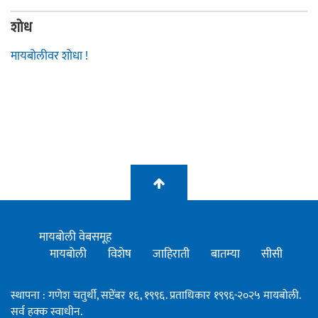
शोध
मायबोलीवर शोधा !
मायबोली वेबसमूह
मायबोली
विशेष
जाहिराती
बातम्या
सीसी
स्थापना : गणेश चतुर्थी, सप्टेंबर १६, १९९६. प्रताधिकार १९९६-२०२५ मायबोली.
सर्व हक्क स्वाधीन.