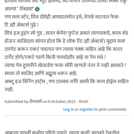
द्यायला लागला ज्या म्युट झाल्या, त्या मानाने शिवच्या शिव्या सोबर ऐकु
आल्या ‘ शेंबड्या‘
पण मला स्टॅन, शिव दोघेही आवडातस्येत इथे, वेगळे वाटतात फेक
टि.व्ही अ‍ॅक्टर्स पुढे !
शिव इज डुइंग सो गुड , सतत कॅमेरा फुटेज असतं त्याच्याकडे, काल सॅड
होऊन साजिदला सांगत होता कि हे लोक त्टि.व्ही अ‍ॅक्टर्स) मुद्दाम मला
टारगेट करून एकटं पाडतात पण त्याला पक्कं माहित आहे कि सतत
टार्गेट होणे/एकटे पडणे किती फायदेशीर आहे या गेम मधे !
त्याचा गेम हुशारीने खेळतोय फक्तं सॉरी म्हणतो नंतर ते नाही आवडते !
सध्या तो साजिद आणि अद्बुला धरून आहे.
आब्दु इज विनिंग हार्ट्स , पण टास्क्स वगैरे आली कि काय होईल माहित
नाही.
Submitted by
दीपांजली
on 6 October, 2022 - 10:40
Log in
or
register
to post comments
आब्दुला यापूर्वी कधीच पहिले नव्हते. त्याला काही आठवडे ठेवतील