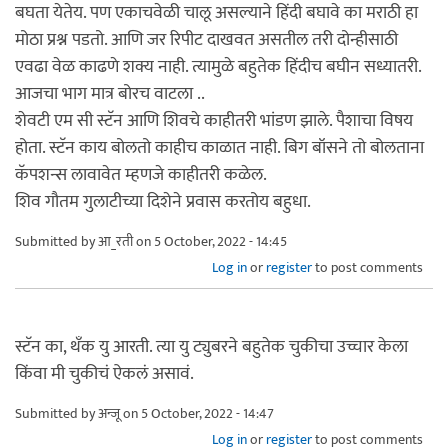
बघता येतेय. पण एकाचवेळी चालू असल्याने हिंदी बघावे का मराठी हा
मोठा प्रश्न पडतो. आणि जर रिपीट दाखवत असतील तरी दोन्हीसाठी
एवढा वेळ काढणे शक्य नाही. त्यामुळे बहुतेक हिंदीच बघीन सध्यातरी.
आजचा भाग मात्र बोरच वाटला ..
शेवटी एम सी स्टॅन आणि शिवचे काहीतरी भांडण झाले. पैशाचा विषय
होता. स्टॅन काय बोलतो काहीच काळात नाही. बिग बॉसने तो बोलताना
कॅपशन्स लावावेत म्हणजे काहीतरी कळेल.
शिव गौतम गुलाटीच्या दिशेने प्रवास करतोय बहुधा.
Submitted by
आ_रती
on 5 October, 2022 - 14:45
Log in
or
register
to post comments
स्टॅन का, थँक यु आरती. त्या यु ट्युबरने बहुतेक चुकीचा उच्चार केला
किंवा मी चुकीचं ऐकलं असावं.
Submitted by
अन्जू
on 5 October, 2022 - 14:47
Log in
or
register
to post comments