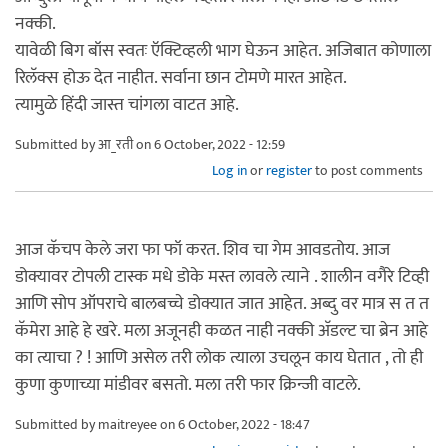
नक्की.
यावेळी बिग बॉस स्वतः ऍक्टिव्हली भाग घेऊन आहेत. अजिबात कोणाला
रिलॅक्स होऊ देत नाहीत. सर्वाना छान टोमणे मारत आहेत.
त्यामुळे हिंदी जास्त चांगला वाटत आहे.
Submitted by
आ_रती
on 6 October, 2022 - 12:59
Log in
or
register
to post comments
आज कॅचप केले जरा फा फॉ करत. शिव चा गेम आवडतोय. आज
डोक्यावर टोपली टास्क मधे डोके मस्त लावले त्याने . शालीन वगैरे टिव्ही
आणि सोप ऑपराचे बालबच्चे डोक्यात जात आहेत. अब्दु वर मात्र स त त
कॅमेरा आहे हे खरे. मला अजूनही कळत नाही नक्की अ‍ॅडल्ट चा ब्रेन आहे
का त्याचा ? ! आणि असेल तरी लोक त्याला उचलून काय घेतात , तो ही
कुणा कुणाच्या मांडीवर बसतो. मला तरी फार क्रिन्जी वाटले.
Submitted by
maitreyee
on 6 October, 2022 - 18:47