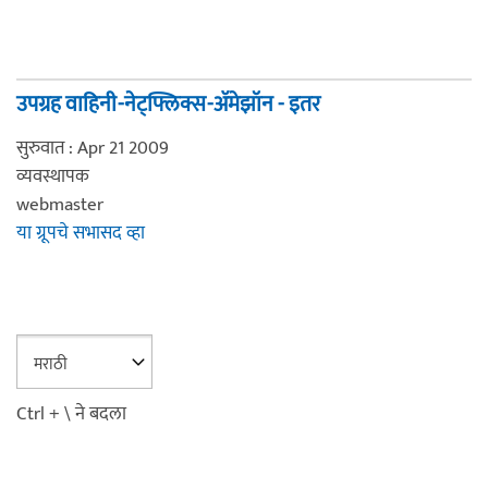
उपग्रह वाहिनी-नेट्फ्लिक्स-अ‍ॅमेझॉन - इतर
सुरुवात : Apr 21 2009
व्यवस्थापक
webmaster
या ग्रूपचे सभासद व्हा
Ctrl + \ ने बदला