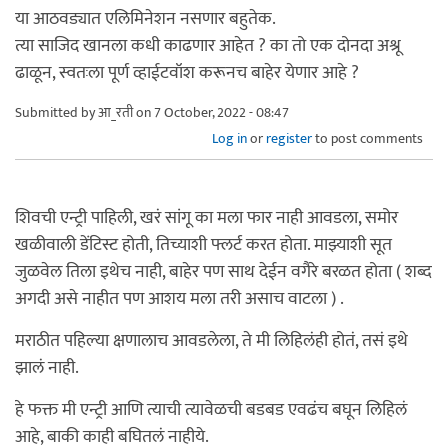
या आठवड्यात एलिमिनेशन नसणार बहुतेक.
त्या साजिद खानला कधी काढणार आहेत ? का तो एक दोनदा अश्रू
ढाळून, स्वतःला पूर्ण व्हाईटवॉश करूनच बाहेर येणार आहे ?
Submitted by
आ_रती
on 7 October, 2022 - 08:47
Log in
or
register
to post comments
शिवची एन्ट्री पाहिली, खरं सांगू का मला फार नाही आवडला, समोर
खळीवाली डेंटिस्ट होती, तिच्याशी फ्लर्ट करत होता. माझ्याशी सूत
जुळवेल तिला इथेच नाही, बाहेर पण साथ देईन वगैरे बरळत होता ( शब्द
अगदी असे नाहीत पण आशय मला तरी असाच वाटला ) .
मराठीत पहिल्या क्षणालाच आवडलेला, ते मी लिहिलंही होतं, तसं इथे
झालं नाही.
हे फक्त मी एन्ट्री आणि त्याची त्यावेळची बडबड एवढंच बघून लिहिलं
आहे, बाकी काही बघितलं नाहीये.