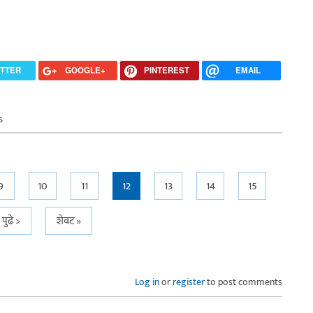
ITTER
GOOGLE+
PINTEREST
EMAIL
s
9
10
11
12
13
14
15
पुढे >
शेवट »
Log in
or
register
to post comments