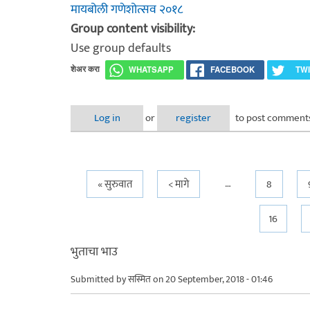
मायबोली गणेशोत्सव २०१८
Group content visibility:
Use group defaults
शेअर करा
WHATSAPP
FACEBOOK
TW
Log in
or
register
to post comment
…
Pages
« सुरुवात
< मागे
8
16
भुताचा भाउ
Submitted by
सस्मित
on 20 September, 2018 - 01:46