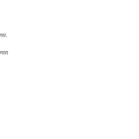
णार.
णारा