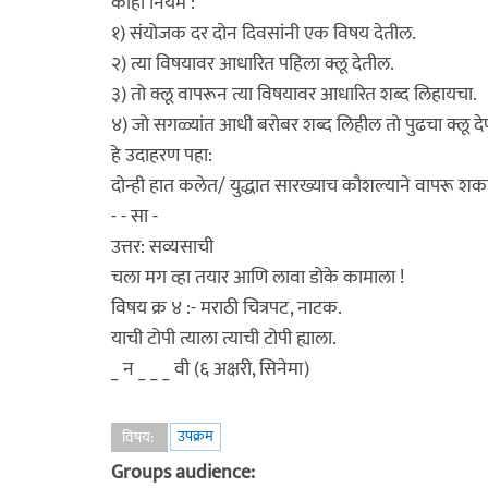
काही नियम :
१) संयोजक दर दोन दिवसांनी एक विषय देतील.
२) त्या विषयावर आधारित पहिला क्लू देतील.
३) तो क्लू वापरून त्या विषयावर आधारित शब्द लिहायचा.
४) जो सगळ्यांत आधी बरोबर शब्द लिहील तो पुढचा क्लू दे
हे उदाहरण पहा:
दोन्ही हात कलेत/ युद्धात सारख्याच कौशल्याने वापरू शक
- - सा -
उत्तर: सव्यसाची
चला मग व्हा तयार आणि लावा डोके कामाला !
विषय क्र ४ :- मराठी चित्रपट, नाटक.
याची टोपी त्याला त्याची टोपी ह्याला.
_ न _ _ _ वी (६ अक्षरी, सिनेमा)
उपक्रम
विषय:
Groups audience: