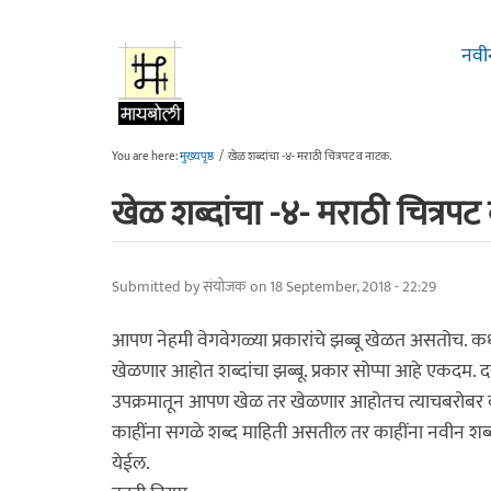
Skip to main content
नवी
You are here:
मुख्यपृष्ठ
/
खेळ शब्दांचा -४- मराठी चित्रपट व नाटक.
खेळ शब्दांचा -४- मराठी चित्रपट
Submitted by
संयोजक
on 18 September, 2018 - 22:29
आपण नेहमी वेगवेगळ्या प्रकारांचे झब्बू खेळत असतोच. कधी
खेळणार आहोत शब्दांचा झब्बू. प्रकार सोप्पा आहे एकदम
उपक्रमातून आपण खेळ तर खेळणार आहोतच त्याचबरोबर वा
काहींना सगळे शब्द माहिती असतील तर काहींना नवीन शब
येईल.