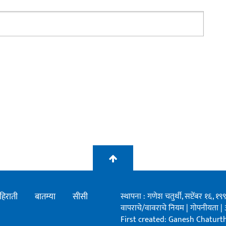
हिराती
बातम्या
सीसी
स्थापना : गणेश चतुर्थी, सप्टेंबर १६, 
वापराचे/वावराचे नियम
|
गोपनीयता
|
First created: Ganesh Chaturthi