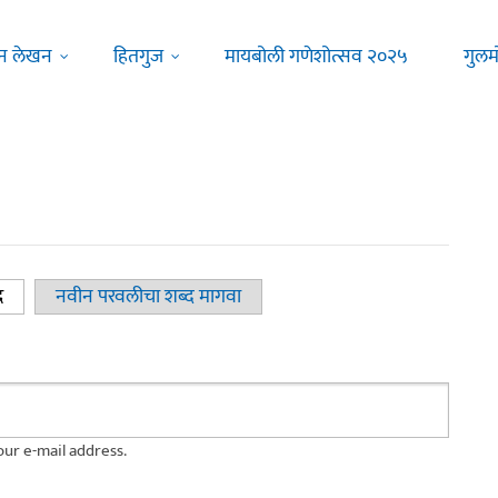
न लेखन
हितगुज
मायबोली गणेशोत्सव २०२५
गुलम
द
(active tab)
नवीन परवलीचा शब्द मागवा
ur e-mail address.