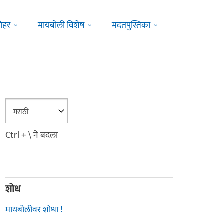
ोहर
मायबोली विशेष
मदतपुस्तिका
Ctrl + \ ने बदला
शोध
मायबोलीवर शोधा !