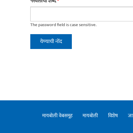
परवलीचा शब्द
*
The password field is case sensitive.
मायबोली वेबसमूह
मायबोली
विशेष
जा