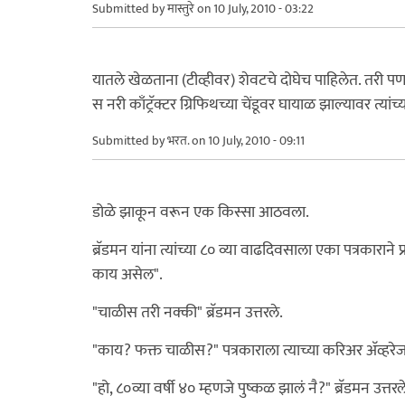
Submitted by
मास्तुरे
on 10 July, 2010 - 03:22
यातले खेळताना (टीव्हीवर) शेवटचे दोघेच पाहिलेत. तरी पण
स नरी काँट्रॅक्टर ग्रिफिथच्या चेंडूवर घायाळ झाल्यावर त्यांच
Submitted by
भरत.
on 10 July, 2010 - 09:11
डोळे झाकून वरून एक किस्सा आठवला.
ब्रॅडमन यांना त्यांच्या ८० व्या वाढदिवसाला एका पत्रकाराने प
काय असेल".
"चाळीस तरी नक्की" ब्रॅडमन उत्तरले.
"काय? फक्त चाळीस?" पत्रकाराला त्याच्या करिअर अ‍ॅव्ह
"हो, ८०व्या वर्षी ४० म्हणजे पुष्कळ झालं नै?" ब्रॅडमन उत्तर