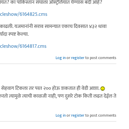
तायत? का पाकिस्तान संघाला ऑस्ट्रेलियात येण्यास बंदी आहे?
icleshow/6164825.cms
िसे काढली. यजमानांनी सराव सामन्यात एकाच दिवसात ४३२ धावा
ा स्पष्ट केल्या.
icleshow/6164817.cms
Log in
or
register
to post comments
तो. सेहवाग टिकला तर परत २०० होऊ शकतात ही वेडी आशा.
करतो त्यामुळे त्याची काळजी नाही, पण दुसरे टोक किती लढत देईल ते
Log in
or
register
to post comments