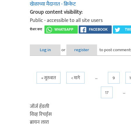
खेळाच्या मैदानात - क्रिकेट
Group content visibility:
Public - accessible to all site users
शेअर करा
WHATSAPP
FACEBOOK
TW
Log in
or
register
to post comment
…
Pages
« सुरुवात
< मागे
9
…
17
जॉर्ज हॅडली
विव्ह रिचर्ड्स
ब्रायन लारा