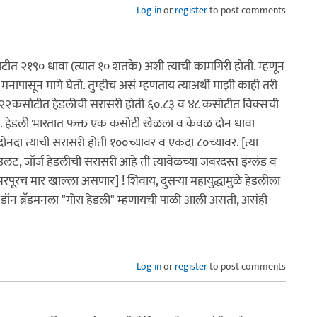
Log in
or
register
to post comments
ीत २१९० धावा (त्यात १० शतके) अशी त्याची कामगिरी होती. म्हणून
व मनापासून मागे घेतो. तुम्हीच असं म्हणताय त्याअर्थी माझी काही तरी
. २२कसोटीत हेडलीची सरासरी होती ६०.८३ व ४८ कसोटीत विक्सची
ी. हेडली भारतात फक्त एक कसोटी खेळला व केवळ दोन धावा
ं दोनदा त्याची सरासरी होती १००च्यावर व एकदा ८०च्यावर. [त्या
या उलट, जॉर्ज हेडलीची सरासरी आहे ती त्यावेळच्या जबरदस्त इंग्लंड व
 भरपूरच मार खाल्ला असणार] ! शिवाय, दुसर्‍या महायुद्धामुळे हेडलीला
डॉन ब्रॅडमनला "गोरा हेडली" म्हणायची पाळी आली असती, असंही
Log in
or
register
to post comments