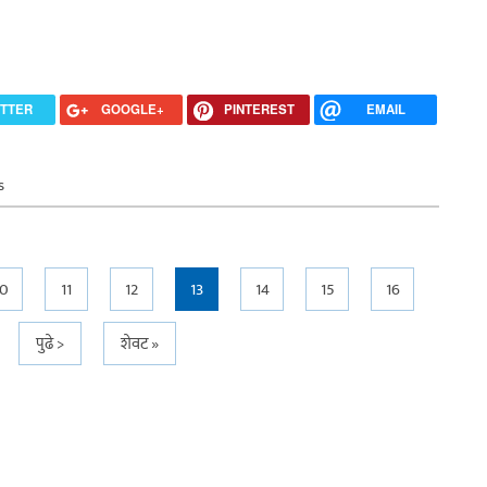
ITTER
GOOGLE+
PINTEREST
EMAIL
s
10
11
12
13
14
15
16
पुढे >
शेवट »