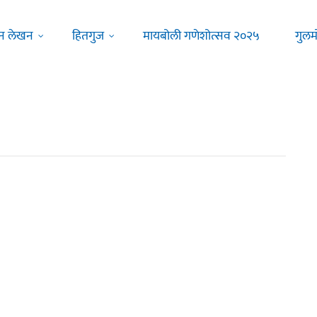
न लेखन
हितगुज
मायबोली गणेशोत्सव २०२५
गुलम