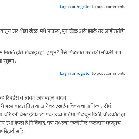
Log in
or
register
to post comments
्यातून जर थोडा खेळ, मधे पाऊस, पुनः खेळ असे झाले तर जाहीरातींचे
सांगितले होते खेळाडू व्हा म्हणून? पैसे मिळतात तर तशी नोकरी पण
सुट्ट्या?
Log in
or
register
to post comments
विव्ह रिचर्डस व ब्रायन लाराबद्दल वादच
री मला वाटतं तिसर्‍या जागेवर एव्हर्टन विक्सचा अधिकार दीर्घ
वॉरेलनी वेस्ट इंडीजला एक उच्च प्रतिमा मिळवून दिली, वॉलकॉट हा
ंघ उभा केला हे निर्विवाद. पण मधल्या फळीतील फलंदाज म्हणूनच
परिहार्य आहे.