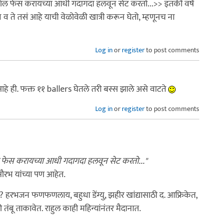
 बॉल फेस करायच्या आधी गदागदा हलवून सेट करतो...>> इतकीं वर्षं
 व ते तसं आहे याची वेळोवेळी खात्री करून घेतो, म्हणूनच ना
Log in
or
register
to post comments
े ही. फक्त ११ ballers घेतले तरी बस्स झाले असे वाटते
Log in
or
register
to post comments
ॉल फेस करायच्या आधी गदागदा हलवून सेट करतो..."
सौरभ यांच्या पण आहेत.
रभजन फणफणलाय, बहुधा डेंग्यु, झहीर खांद्यासाठी द. आफ्रिकेत,
तंबू ताकावेत. राहुल काही महिन्यांनंतर मैदानात.