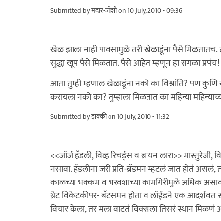
Submitted by
मंदार-जोशी
on 10 July, 2010 - 09:36
खेळ झाला नाही पावसामुळे तरी खेळाडूंना पैसे मिळतातच. त
सुद्धा खूप पैसे मिळतात. पैसे आहेत म्हणून हा सगळा प्रपंच!
आता तुम्ही म्हणाल खेळाडूंना नको का विश्रांति? पण कुणि 
करायला नको का? तुम्हाला मिळतात का महिन्या महिन्याच्या 
Submitted by
झक्की
on 10 July, 2010 - 11:32
<<जॉर्ज हॅडली, विव्ह रिचर्ड्स व ब्रायन लारा>> मास्तुरेजी, 
नसावा. हॅडलीना जरी प्रति-ब्रॅडमन म्हटलं जात होतं असलं, त
काळच्या भक्कम व भरवशाच्या कामगिरीमुळे अधिक असावा. 
ग्रेट विकेटकीपर- बॅटसमन होता व लॉईडने एक आदर्शवत स
विचार केला, तर मला वाटतं विक्सला तिसरं स्थान मिळणं अ