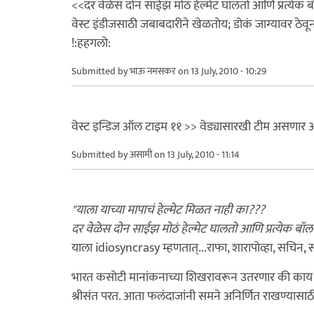
<<दर वेळेस दोन साईझ मोठं हेल्मेट घालतो आणि प्रत्येक
वेस्ट इंडीजसाठी जबाबदारीने खेळतोय; डोकं जाग्यावर ठेवून
!:हहगलो:
Submitted by
भाऊ नमसकर
on 13 July, 2010 - 10:29
वेस्ट इन्डिज ऑल टाइम ११ >> वेड्यासारखी टीम असणार आह
Submitted by
असामी
on 13 July, 2010 - 11:14
"याला याच्या मापाचं हेल्मेट मिळत नाही का???
दर वेळेस दोन साईझ मोठं हेल्मेट घालतो आणि प्रत्येक ब
याला idiosyncrasy म्हणतात्...राफा, शारापोव्हा, सचिन, 
भारत कसोटी मानांकनाच्या शिखरावरून उतरणार की काय? ह
श्रीसंत परत. आता फलंदाजांनी समने अनिर्णित राखण्यासाठी 