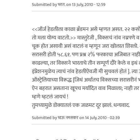
Submitted by
भरत.
on 13 July, 2010 - 12:59
<<जॉर्ज हेडलीला काळा ब्रॅडमन असे म्हणत असत. २२ कसोट
तो मला योग्य वाटतो.>> मास्तुरेजी , विक्सचं नांव नम्रपणे 
चूक होत असावी असं वाटलं व म्हणून जरा खोलात शिरलो
सरासरी होती ५८.६१. पण प्रश्न २% फरकाचा अजिबात नाह
काढल्या, तर विक्सने भारताचे तीन सम्पूर्ण दौरे केले व इथ
इंप्रेशनमुळेच त्याचं नांव हेडलीऐवजी मी सुचवलं होतं ]. त्
ऑस्ट्रेलियाच्या विरूद्ध [जिथं अर्थातच विक्सच्या सरासरीनं
ऐन बहरात असताना खूपच मर्यादित वाव मिळाला; नाही तर 
म्हणे म्हटलं जायचं !
तुमच्यामुळे डोक्यातलं एक जळमट दूर झालं. धन्यवाद.
Submitted by
भाऊ नमसकर
on 14 July, 2010 - 02:39