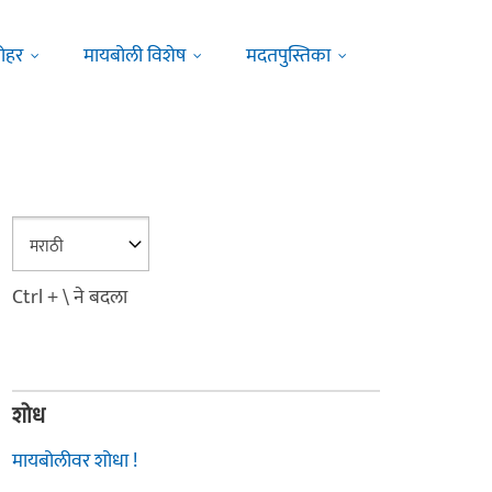
ोहर
मायबोली विशेष
मदतपुस्तिका
Ctrl + \ ने बदला
शोध
मायबोलीवर शोधा !