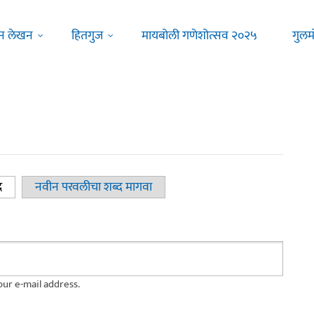
न लेखन
हितगुज
मायबोली गणेशोत्सव २०२५
गुलम
द
(active tab)
नवीन परवलीचा शब्द मागवा
ur e-mail address.