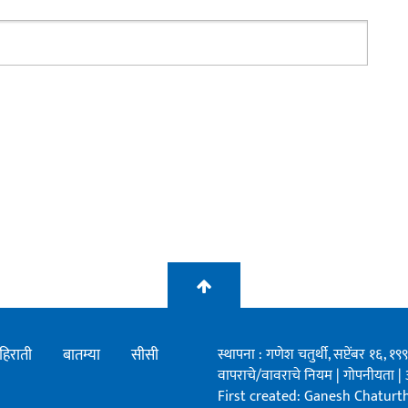
हिराती
बातम्या
सीसी
स्थापना : गणेश चतुर्थी, सप्टेंबर १६, 
वापराचे/वावराचे नियम
|
गोपनीयता
|
First created: Ganesh Chaturthi