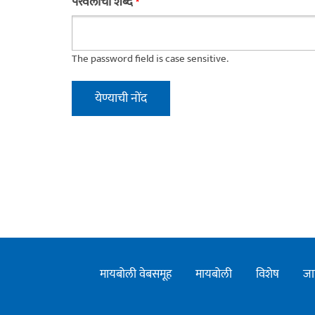
परवलीचा शब्द
*
The password field is case sensitive.
मायबोली वेबसमूह
मायबोली
विशेष
जा