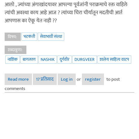
आलो , ज्यांच्या अंगाखांदयावर आपल्या पूर्वजांनी पराक्रमाचे रक्त वाहिले
त्यांची अवस्था काय आहे आज ? त्यांच्या चिरा चीर्यातून मदतीची आर्त
आपणास का ऐकू येत नाही ??
भटकंती
सेवाभावी संस्था
विषय:
शब्दखुणा:
नाशिक
बागलाण
NASHIK
दुर्गवीर
DURGVEER
शालेय साहित्य वाटप
Read more
about बागलाण ,नाशिक प्रांतात शालेय साहित्यांचे वाटप दि .१९-२०
17 प्रतिसाद
Log in
or
register
to post
जुलै २०१४
comments