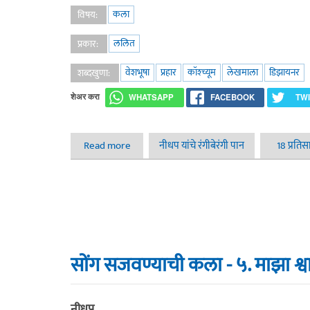
कला
विषय:
ललित
प्रकार:
वेशभूषा
प्रहार
कॉश्च्यूम
लेखमाला
डिझायनर
शब्दखुणा:
शेअर करा
WHATSAPP
FACEBOOK
TW
Read more
about सोंग सजवण्याची कला - ६. मी कॉश्च्यूम डि
नीधप यांचे रंगीबेरंगी पान
18 प्रतिस
सोंग सजवण्याची कला - ५. माझा श्
नीधप