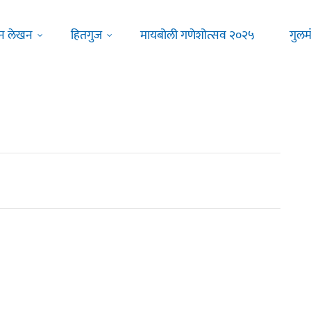
न लेखन
हितगुज
मायबोली गणेशोत्सव २०२५
गुलम