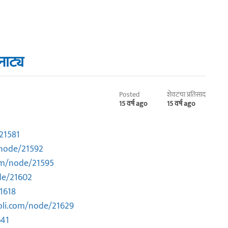
नाट्य
Posted
शेवटचा प्रतिसाद
15 वर्ष ago
15 वर्ष ago
21581
node/21592
om/node/21595
de/21602
1618
li.com/node/21629
641