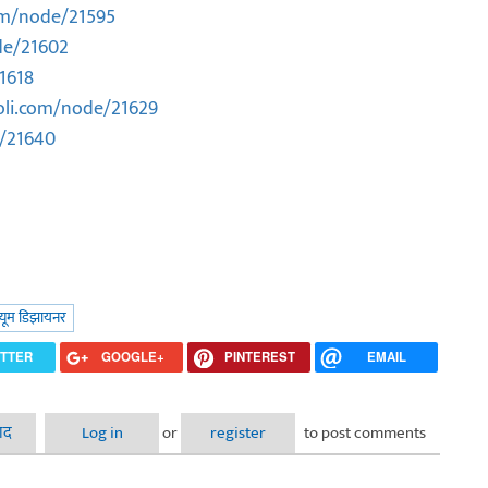
om/node/21595
de/21602
1618
li.com/node/21629
/21640
्यूम डिझायनर
ITTER
GOOGLE+
PINTEREST
EMAIL
ाद
Log in
or
register
to post comments