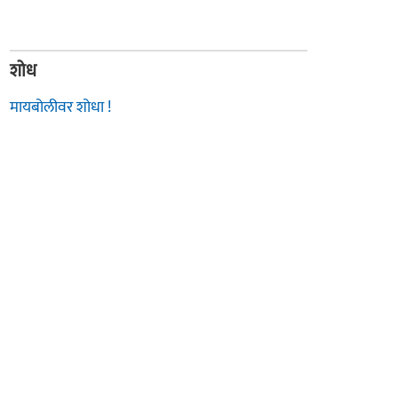
शोध
मायबोलीवर शोधा !