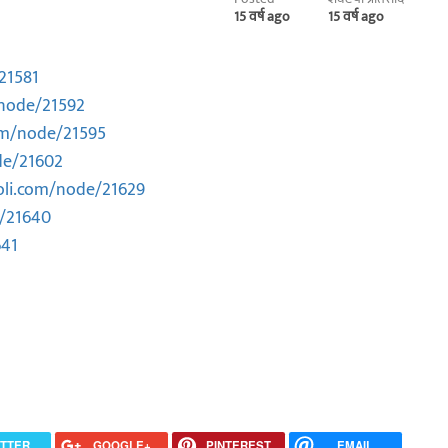
15 वर्ष ago
15 वर्ष ago
21581
node/21592
om/node/21595
de/21602
li.com/node/21629
/21640
641
ITTER
GOOGLE+
PINTEREST
EMAIL