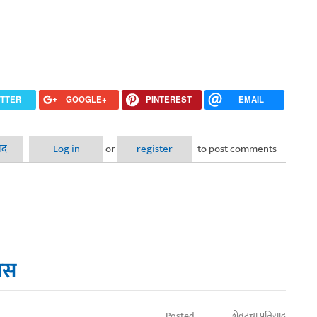
ITTER
GOOGLE+
PINTEREST
EMAIL
झायनरच आहे.
ाद
Log in
or
register
to post comments
वास
Posted
शेवटचा प्रतिसाद