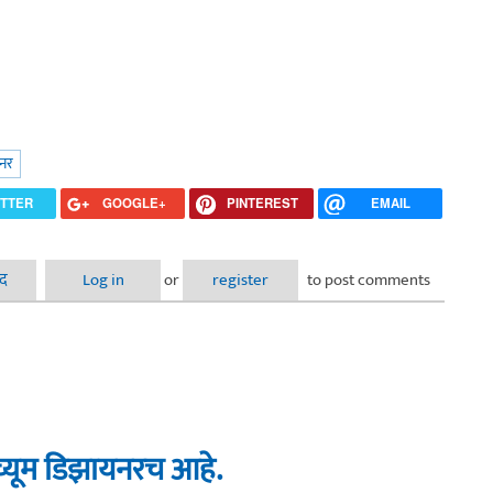
यनर
ITTER
GOOGLE+
PINTEREST
EMAIL
ाद
Log in
or
register
to post comments
च्यूम डिझायनरच आहे.