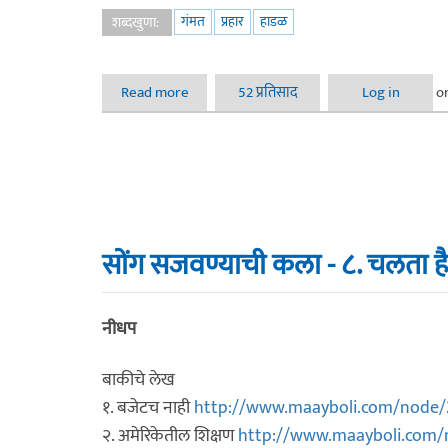
गंमत
प्रहार
हाडळ
शब्दखुणा:
Read more
about मला बाबा बनायचंय
52 प्रतिसाद
Log in
o
सोंग सजवण्याची कला - ८. चलता है
नीधप
बाकीचे लेख
१. बजेटच नाही
http://www.maayboli.com/node/
२. अमेरिकेतील शिक्षण
http://www.maayboli.com/