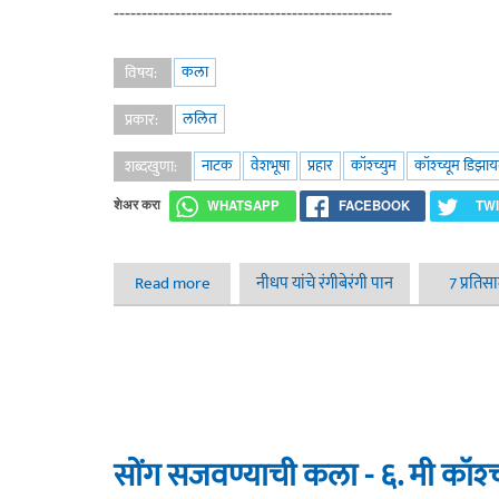
--------------------------------------------------
कला
विषय:
ललित
प्रकार:
नाटक
वेशभूषा
प्रहार
कॉश्च्युम
कॉश्च्यूम डिझा
शब्दखुणा:
शेअर करा
WHATSAPP
FACEBOOK
TW
Read more
about सोंग सजवण्याची कला - ७. इकडचं नाट्य
नीधप यांचे रंगीबेरंगी पान
7 प्रतिस
सोंग सजवण्याची कला - ६. मी कॉश्