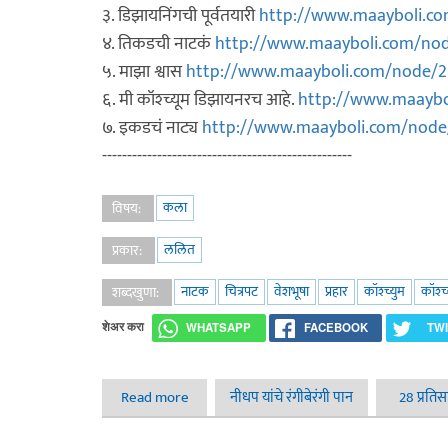
३. डिझायनिंगची पूर्वतयारी
http://www.maayboli.c
४. तिकडची नाटकं
http://www.maayboli.com/no
५. माझा श्वास
http://www.maayboli.com/node/2
६. मी कॉश्च्यूम डिझायनरच आहे.
http://www.maaybo
७. इकडचं नाट्य
http://www.maayboli.com/node
--------------------------------------------------
कला
विषय:
ललित
प्रकार:
नाटक
चित्रपट
वेशभूषा
प्रहार
कॉश्च्युम
कॉश्च
शब्दखुणा:
शेअर करा
WHATSAPP
FACEBOOK
TW
Read more
about सोंग सजवण्याची कला - ८. चलता है
नीधप यांचे रंगीबेरंगी पान
28 प्रतिस