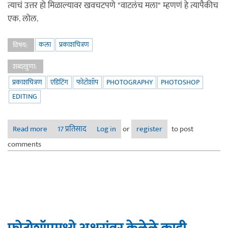
त्याचं उत्तर हो मिळाल्यावर खवचटपणे "वाटलंच मला" म्हणणं हे त्यापैकीच
एक. लोल.
कला
प्रकाशचित्रण
विषय:
शब्दखुणा:
प्रकाशचित्रण
एडिटिंग
फोटोशॉप
PHOTOGRAPHY
PHOTOSHOP
EDITING
Read more
about चला फोटो काढूया : पोस्ट प्रोसेसिंग/एडिटिंग
17 प्रतिसाद
Log in
or
register
to post
comments