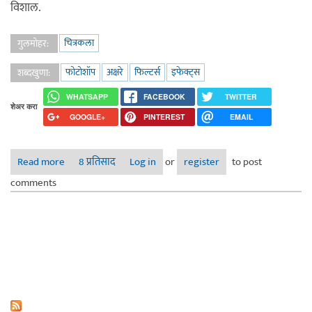
विशाल.
चित्रकला
गुलमोहर:
फोटोशॉप
अक्षरे
फिल्टर्स
इफेक्ट्स
शब्दखुणा:
WHATSAPP
FACEBOOK
TWITTER
शेअर करा
GOOGLE+
PINTEREST
EMAIL
Read more
about फोटोशॉपमध्ये अक्षरांवर केलेले काही प्रयोग...
8 प्रतिसाद
Log in
or
register
to post
comments