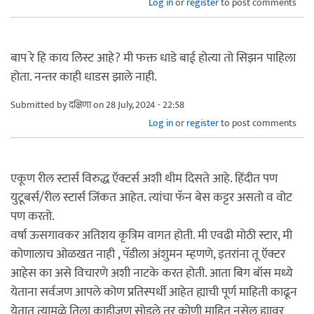
Log in
or
register
to post comments
बाप रे हि काय लिस्ट आहे? मी फक्त धाडे बाई होत्या तो सिझन पाहिला
होता. नन्तर काही धाडस झाले नाही.
Submitted by
दक्षिणा
on 28 July, 2024 - 22:58
Log in
or
register
to post comments
एकूण रील स्टार्स विरुद्ध ऍक्टर्स अशी थीम दिसते आहे. हिंदीत पण
युटूबर्स/रील स्टार्स जिंकत आहेत. त्यांचा फॅन बेस कट्टर असतो व वोट
पण करतो.
वर्षा ऊसगावकर अतिशय कृत्रिम वागत होती. मी एवढी मोठी स्टार, मी
कोणालाच ओळखत नाही , पॅडीला अंशुमन म्हणणे, इतरांना तू ऍक्टर
आहेस का असे विचारणे अशी नाटके करत होती. आता बिग बॉस मध्ये
येताना सर्वजण आपले कोण प्रतिस्पर्धी आहेत ह्याची पूर्ण माहिती काढून
येतात त्यामुळे तिला काहीजण सोडले तर कोणी माहित नसेल ह्यावर