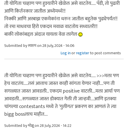
ती योगिता चव्हाण पण हुश्यारीने खेळेल असे वाटतेय.... पॅडी, तो पुढारी
आणि किर्तनकार जातील अध्येमध्ये!!
निक्की आणि अरबाझ एकमेकांना धरुन जातील बहुतेक पुढ्येपर्यंत!!
तो रमा माधवचा हिरो एकदम मवाळ वाटतोय सध्यातरी!!
बाकी लोकांबद्दल अंदाज यायला वेळ लागेल
Submitted by
स्वरुप
on 28 July, 2024 - 14:06
Log in
or
register
to post comments
ती योगिता चव्हाण पण हुश्यारीने खेळेल असे वाटतेय.... >>>मला पण
हेच वाटतंय....तसं आत्ताच जास्त काही सांगता येणार नाही...पण ती
सगळ्यात जास्त आवडली.. एकदम positive वाटली...मला आर्या पण
आवडली...सगळ्यात जास्त डोक्यात गेली ती जान्हवी...आणि इतक्या
चांगल्या contestants मध्ये ते 'गुलीगत' प्रकरण का आणलं ते त्या
bigg bossलाच माहीत...
Submitted by
मोक्षू
on 28 July, 2024 - 14:22