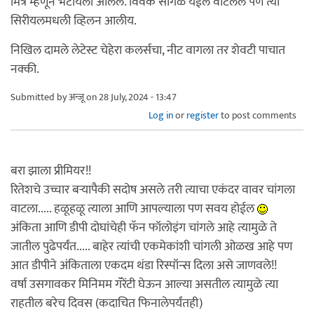
मित्र म्हणून भेटायला आलेले. विवेक सांगळे येईल वाटलेलं पण त्या
सिरीयलमधली व्हिलन आलीय.
निखिल दामले लेटेस्ट चेहेरा कलर्सचा, नीट वागला तर शेवटी पाचात
नक्की.
Submitted by
अन्जू
on 28 July, 2024 - 13:47
Log in
or
register
to post comments
बरा झाला प्रीमियर!!
रितेशचे उच्चार बऱ्यापैकी सदोष असले तरी त्याचा एकंदर वावर चांगला
वाटला..... हळूहळू त्याला आणि आपल्याला पण सवय होईल
अंकिता आणि डीपी दोघांचेही फॅन फॉलोइंग चांगले आहे त्यामुळे ते
जातील पुढेपर्यंत..... बाहेर त्यांची एकमेकांशी चांगली ओळख आहे पण
आत डीपीने अंकिताला एकदम थंडा रिस्पॉन्स दिला असे जाणवले!!
वर्षा उसगावकर मिनिमम गॅरेंटी घेऊन आल्या असतील त्यामुळे त्या
राहतील बरेच दिवस (कदाचित फिनालेपर्यंतही)