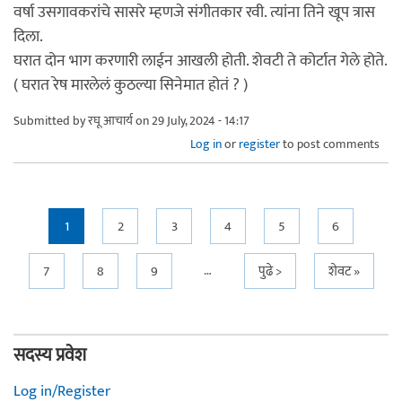
वर्षा उसगावकरांचे सासरे म्हणजे संगीतकार रवी. त्यांना तिने खूप त्रास
दिला.
घरात दोन भाग करणारी लाईन आखली होती. शेवटी ते कोर्टात गेले होते.
( घरात रेष मारलेलं कुठल्या सिनेमात होतं ? )
Submitted by
रघू आचार्य
on 29 July, 2024 - 14:17
Log in
or
register
to post comments
Pages
1
2
3
4
5
6
…
7
8
9
पुढे >
शेवट »
सदस्य प्रवेश
Log in/Register