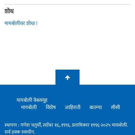
शोध
मायबोलीवर शोधा !
मायबोली वेबसमूह
मायबोली
विशेष
जाहिराती
बातम्या
सीसी
स्थापना : गणेश चतुर्थी, सप्टेंबर १६, १९९६. प्रताधिकार १९९६-२०२५ मायबोली.
सर्व हक्क स्वाधीन.