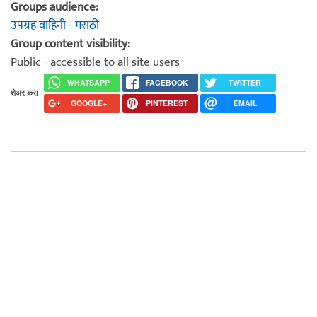
Groups audience:
उपग्रह वाहिनी - मराठी
Group content visibility:
Public - accessible to all site users
WHATSAPP
FACEBOOK
TWITTER
शेअर करा
GOOGLE+
PINTEREST
EMAIL