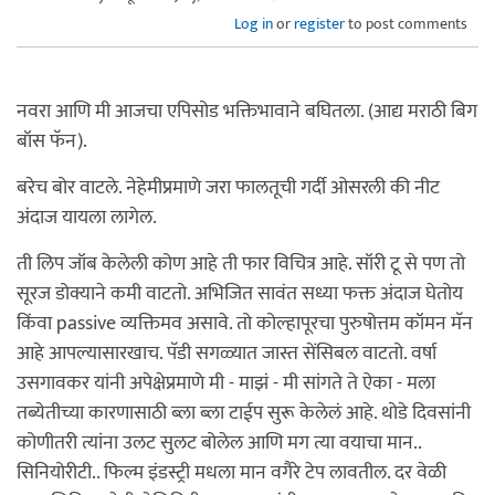
Log in
or
register
to post comments
नवरा आणि मी आजचा एपिसोड भक्तिभावाने बघितला. (आद्य मराठी बिग
बॉस फॅन).
बरेच बोर वाटले. नेहेमीप्रमाणे जरा फालतूची गर्दी ओसरली की नीट
अंदाज यायला लागेल.
ती लिप जॉब केलेली कोण आहे ती फार विचित्र आहे. सॉरी टू से पण तो
सूरज डोक्याने कमी वाटतो. अभिजित सावंत सध्या फक्त अंदाज घेतोय
किंवा passive व्यक्तिमव असावे. तो कोल्हापूरचा पुरुषोत्तम कॉमन मॅन
आहे आपल्यासारखाच. पॅडी सगळ्यात जास्त सेंसिबल वाटतो. वर्षा
उसगावकर यांनी अपेक्षेप्रमाणे मी - माझं - मी सांगते ते ऐका - मला
तब्येतीच्या कारणासाठी ब्ला ब्ला टाईप सुरू केलेलं आहे. थोडे दिवसांनी
कोणीतरी त्यांना उलट सुलट बोलेल आणि मग त्या वयाचा मान..
सिनियोरीटी.. फिल्म इंडस्ट्री मधला मान वगैरे टेप लावतील. दर वेळी