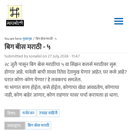
Skip to main content
You are here:
मुख्यपृष्ठ
/
बिग बॅास मराठी - ५
बिग बॅास मराठी - ५
Submitted by
sonalisl
on 27 July, 2024 - 11:47
२८ जुलै पासून बिग बॅास मराठीचा ५ वा सिझन कलर्स मराठीवर सुरू
होणार आहे. यावेळी बाची शाळा रितेश देशमुख घेणार आहेत. घर कसे आहे?
घरात कोण-कोण येणार? हे लवकरच समजेल.
या भागात काय होईल, कसे होईल, कोणाचा खेळ आवडतोय, कोणाचा
नाही, कोण बाहेर जाणार, कोण राहणार यावर चर्चा करायला हा धागा.
मनोरंजन
उपग्रह वाहिनी
विषय:
बिग बॅास मराठी
शब्दखुणा: