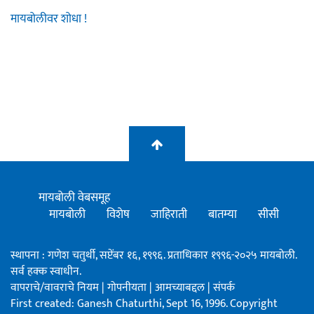
मायबोलीवर शोधा !
मायबोली वेबसमूह
मायबोली
विशेष
जाहिराती
बातम्या
सीसी
स्थापना : गणेश चतुर्थी, सप्टेंबर १६, १९९६. प्रताधिकार १९९६-२०२५ मायबोली.
सर्व हक्क स्वाधीन.
वापराचे/वावराचे नियम
|
गोपनीयता
|
आमच्याबद्दल
|
संपर्क
First created: Ganesh Chaturthi, Sept 16, 1996. Copyright