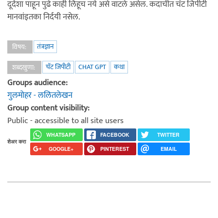
दूर्दशा पाहून पुढे काही लिहूच नये असे वाटले असेल. कदाचीत चॅट जिपीटी
मानवांइतका निर्दयी नसेल.
तंत्रज्ञान
विषय:
चॅट जिपीटी
CHAT GPT
कथा
शब्दखुणा:
Groups audience:
गुलमोहर - ललितलेखन
Group content visibility:
Public - accessible to all site users
WHATSAPP
FACEBOOK
TWITTER
शेअर करा
GOOGLE+
PINTEREST
EMAIL