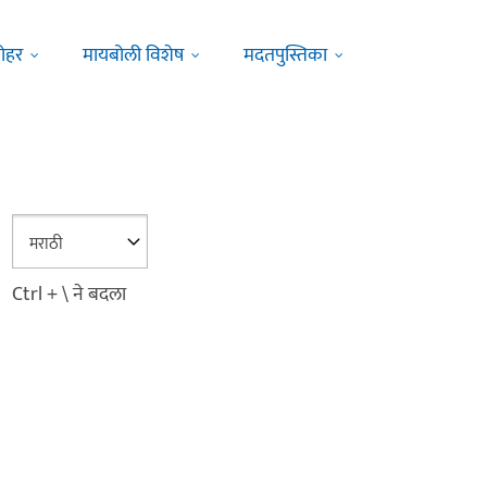
ोहर
मायबोली विशेष
मदतपुस्तिका
Ctrl + \ ने बदला