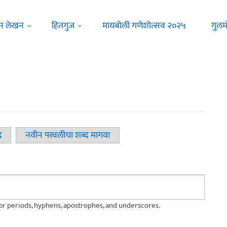
न लेखन
हितगुज
मायबोली गणेशोत्सव २०२५
गुलम
द
नवीन परवलीचा शब्द मागवा
for periods, hyphens, apostrophes, and underscores.