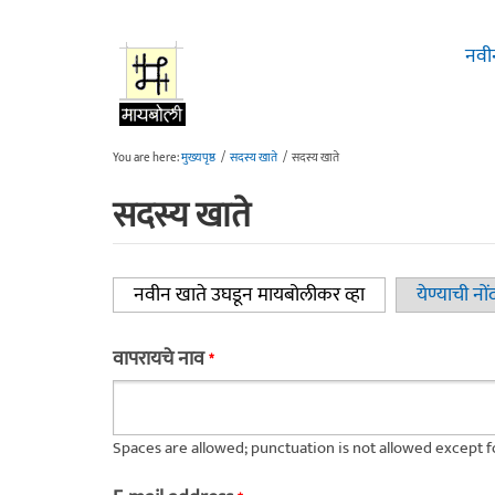
Skip to main content
नवी
You are here:
मुख्यपृष्ठ
/
सदस्य खाते
/
सदस्य खाते
सदस्य खाते
नवीन खाते उघडून मायबोलीकर व्हा
(active tab)
येण्याची नों
Primary tabs
वापरायचे नाव
*
Spaces are allowed; punctuation is not allowed except 