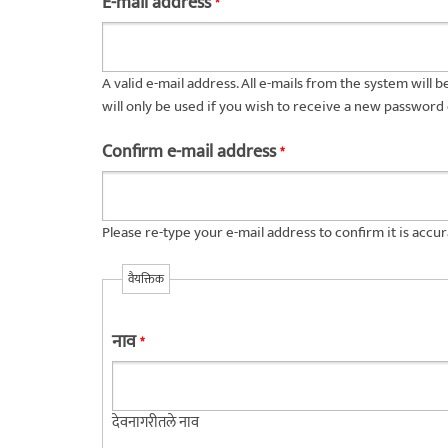
E-mail address
*
A valid e-mail address. All e-mails from the system will 
will only be used if you wish to receive a new password 
Confirm e-mail address
*
Please re-type your e-mail address to confirm it is accur
वैयक्तिक
नाव
*
देवनागरीतले नाव