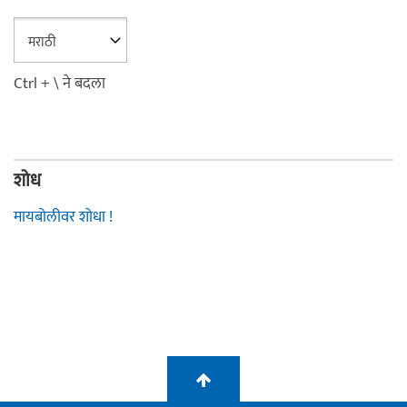
Ctrl + \ ने बदला
शोध
मायबोलीवर शोधा !