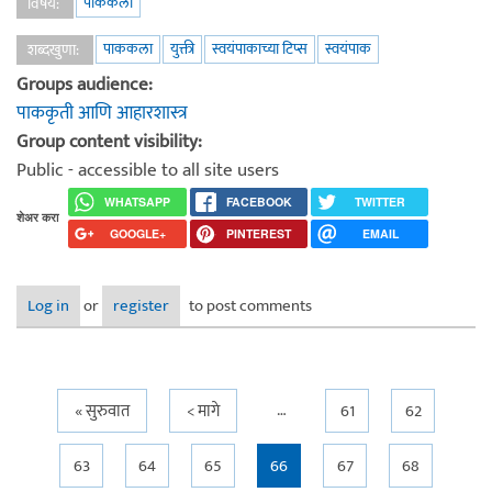
पाककला
विषय:
पाककला
युक्ती
स्वयंपाकाच्या टिप्स
स्वयंपाक
शब्दखुणा:
Groups audience:
पाककृती आणि आहारशास्त्र
Group content visibility:
Public - accessible to all site users
WHATSAPP
FACEBOOK
TWITTER
शेअर करा
GOOGLE+
PINTEREST
EMAIL
Log in
or
register
to post comments
…
Pages
« सुरुवात
< मागे
61
62
63
64
65
66
67
68