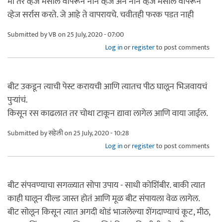
मी तर व्हेज मसाले वापरून नॉन व्हेज अन नॉन व्हेज मसाले वापरून
व्हेज सर्रास करते. जे आहे ते वापरायचे. चवीतही फरक पडत नाही
Submitted by
VB
on 25 July, 2020 - 07:00
Log in
or
register
to post comments
बीट उकडून त्याची पेस्ट करायची आणि त्यातच पीठ घालून भिजवायचं
पुऱ्यांचं.
किसून रस काढलात तर चोथा टाकून द्यावा लागेल आणि वाया जाईल.
Submitted by
सहेली
on 25 July, 2020 - 10:28
Log in
or
register
to post comments
बीट संपवण्याचा सगळ्यात सोपा उपाय - साधी कोशिंबीर. बाकी त्यात
काही घालून यील्ड जास्त होतं आणि मूळ बीट संपायला वेळ लागेल.
बीट सोलून किसून त्यात अगदी थोडं भाजलेल्या शेंगदाण्याचं कूट, मीठ,