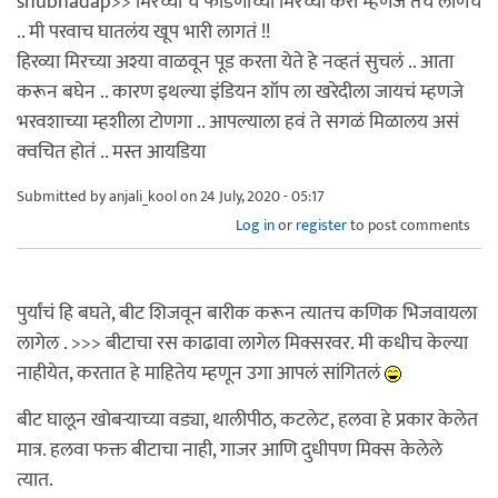
shubhadap>> मिरच्या चं फोडणीच्या मिरच्या करा म्हणजे तेच लोणचं
.. मी परवाच घातलंय खूप भारी लागतं !!
हिरव्या मिरच्या अश्या वाळवून पूड करता येते हे नव्हतं सुचलं .. आता
करून बघेन .. कारण इथल्या इंडियन शॉप ला खरेदीला जायचं म्हणजे
भरवशाच्या म्हशीला टोणगा .. आपल्याला हवं ते सगळं मिळालय असं
क्वचित होतं .. मस्त आयडिया
Submitted by
anjali_kool
on 24 July, 2020 - 05:17
Log in
or
register
to post comments
पुर्यांचं हि बघते, बीट शिजवून बारीक करून त्यातच कणिक भिजवायला
लागेल . >>> बीटाचा रस काढावा लागेल मिक्सरवर. मी कधीच केल्या
नाहीयेत, करतात हे माहितेय म्हणून उगा आपलं सांगितलं
बीट घालून खोबऱ्याच्या वड्या, थालीपीठ, कटलेट, हलवा हे प्रकार केलेत
मात्र. हलवा फक्त बीटाचा नाही, गाजर आणि दुधीपण मिक्स केलेले
त्यात.