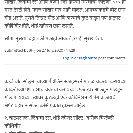
साखर, लिंबाचा रस आणि वरून जिरं हिरव्या मिरचीची फोडणी. >>> ही
मस्त टेस्टी होते. फक्त साखर मात्र नाही घालत, आमच्याकडचे बीट छान
गोड असते. नुसते तिखट मीठ आणि दाण्याचे कुट घालून पण झटपट
कोशिंबीर होते, थोडं दहीपण छान लागते.
सीमा, नुसत्या दह्यातली मलाही आवडते, रंगही सुरेख येतो.
Submitted by
अन्जू
on 27 July, 2020 - 14:29
Log in
or
register
to post comments
कच्चे बीट सोलून त्याच्या मँडोलिन स्लाइसरने पातळ चकत्या करायच्या.
काकडीच्या पण तशाच चकत्या करायच्या . प्लॅटरवर आलटून पालटून
गोल मांडायच्या. त्यावर कुठलेही एक कॉबिनेशन टॉपिंग घालायचे.
अ‍ॅपेटायझर + सॅलड कोर्स एकात होऊन जाईल
१. चाटमसाला, लिंबाचा रस, थोडे कोशर सॉल्ट , बारीक चिरलेली
कोथिंबीर