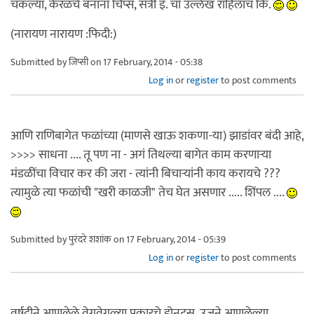
चकल्या, केरळचे बनाना चिप्स, संत्री इ. चा उल्लेख राहिलाच कि.
(नारायण नारायण :फिदी:)
Submitted by
जिप्सी
on 17 February, 2014 - 05:38
Log in
or
register
to post comments
आणि राणिबागेत फळांच्या (माणसे खाऊ शकणा-या) झाडांवर बंदी आहे,
>>>> साधना .... तू पण ना - अगं तिथल्या बागेत काम करणार्‍या
मंडळींचा विचार कर की जरा - त्यांनी बिचार्‍यांनी काय करायचे ???
त्यामुळे त्या फळांची "खरी काळजी" तेच घेत असणार ..... शिंपल ....
Submitted by
पुरंदरे शशांक
on 17 February, 2014 - 05:39
Log in
or
register
to post comments
वर्षूदीने आणलेले वेगवेगळ्या प्रकारचे डोनट्स, उजुने आणलेल्या