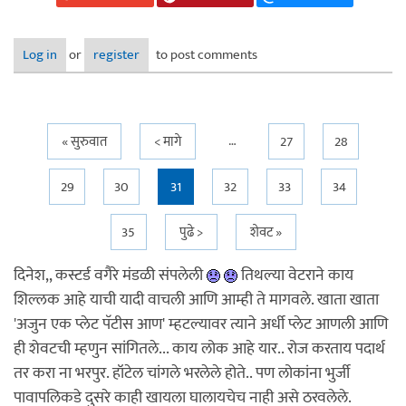
Log in
or
register
to post comments
…
Pages
« सुरुवात
< मागे
27
28
29
30
31
32
33
34
35
पुढे >
शेवट »
दिनेश,, कस्टर्ड वगैरे मंडळी संपलेली
तिथल्या वेटराने काय
शिल्लक आहे याची यादी वाचली आणि आम्ही ते मागवले. खाता खाता
'अजुन एक प्लेट पॅटीस आण' म्हटल्यावर त्याने अर्धी प्लेट आणली आणि
ही शेवटची म्हणुन सांगितले... काय लोक आहे यार.. रोज करताय पदार्थ
तर करा ना भरपुर. हॉटेल चांगले भरलेले होते.. पण लोकांना भुर्जी
पावापलिकडे दुसरे काही खायला घालायचेच नाही असे ठरवलेले.