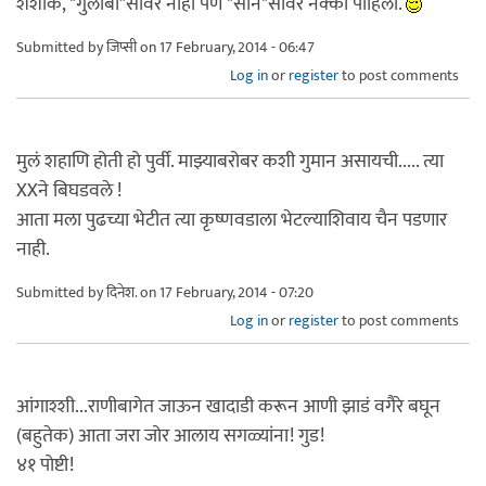
शशांक, "गुलाबी"सावर नाही पण "सोन"सावर नक्की पाहिली.
Submitted by
जिप्सी
on 17 February, 2014 - 06:47
Log in
or
register
to post comments
मुलं शहाणि होती हो पुर्वी. माझ्याबरोबर कशी गुमान असायची..... त्या
XXने बिघडवले !
आता मला पुढच्या भेटीत त्या कृष्णवडाला भेटल्याशिवाय चैन पडणार
नाही.
Submitted by
दिनेश.
on 17 February, 2014 - 07:20
Log in
or
register
to post comments
आंगाश्शी...राणीबागेत जाऊन खादाडी करून आणी झाडं वगैरे बघून
(बहुतेक) आता जरा जोर आलाय सगळ्यांना! गुड!
४१ पोष्टी!