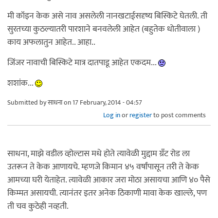
मी कॉइन केक असे नाव असलेली नानखटाईसदृष्य बिस्किटे घेतली. ती
सुरतच्या कुठल्यातरी पारशाने बनवलेली आहेत (बहुतेक धोतीवाला )
काय अफलातुन आहेत.. आहा..
जिंजर नावाची बिस्किटे मात्र दातपाडू आहेत एकदम...
शशांक...
Submitted by
साधना
on 17 February, 2014 - 04:57
Log in
or
register
to post comments
साधना, माझे वडील व्होल्टास मधे होते त्यावेळी मुद्दाम ग्रँट रोड ला
उतरून ते केक आणायचे. म्हणजे किमान ४५ वर्षांपासून तरी ते केक
आमच्या घरी येताहेत. त्यावेळी आकार जरा मोठा असायचा आणि ४० पैसे
किम्मत असायची. त्यानंतर इतर अनेक ठिकाणी मावा केक खाल्ले, पण
ती चव कुठेही नव्हती.