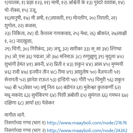
९)चातक, १) प्रज्ञा १२३, ११) मामी, १२) अश्विनी के १३) पुरंदरे शशांक, १४)
यो-रॉक्स, १५) उजू,
१६)मानुषी, १७) मी अमी, १८)सावली, १९) मोनलीप, २०) निराली, २१)
शुगोल, २२) कळस,
२३) निकिता, २४) डॉ. कैलास गायकवाड, २५) मेधा, २६) श्रीकांत, २७)साक्षी
१, २८) नादखुळा,
२९) चिंगी, ३०) गिरीकंद, ३१) जयू, ३२) सारीका ३३) स्_सा ३४) स्निग्धा
३५) जो_एस ३६) पद्मजा_जो ३७) मनिमाऊ ३८) रुणुझूणू ३९) मृदूला ४०)
शुभांगी हेमंत ४१) अवनी, ४२) प्रिती १ ४३) शकुन ४४) आस ४५) मृण्मयी
४६) रावी ४७) इनमीन तीन ४८) रीमा ४९) आशुतोष ५०) वैजयन्ती ५१)
सेनापती ५२) ज्ञानेश राऊत ५३) इन्डिगो ५४) गौरी ५५) चिमुरी ५६) शकुन
५७) बी ५८)वेका ५९) वर्षू निल ६०) बंडोपंत ६१) मुक्तेश्वर कुलकर्णी ६२)
मधू-मकरंद ६३) सुर्यकिरण ६४) पिशी अबोली ६५) सुमंगल ६६) गमभन ६७)
दक्षिणा ६८) आर्या ६९) येळेकर
मागील धागे.
निसर्गाच्या गप्पा (भाग १)
http://www.maayboli.com/node/21676
निसर्गाच्या गप्पा (भाग २)
http://www.maayboli.com/node/24242