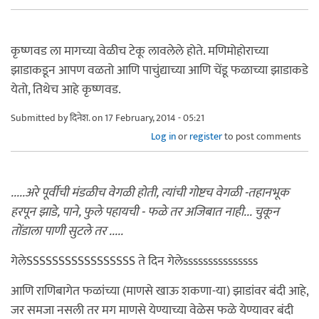
कृष्णवड ला मागच्या वेळीच टेकू लावलेले होते. मणिमोहोराच्या
झाडाकडून आपण वळतो आणि पाचुंद्याच्या आणि चेंडू फळाच्या झाडाकडे
येतो, तिथेच आहे कृष्णवड.
Submitted by
दिनेश.
on 17 February, 2014 - 05:21
Log in
or
register
to post comments
.....अरे पूर्वीची मंडळीच वेगळी होती, त्यांची गोष्टच वेगळी -तहानभूक
हरपून झाडे, पाने, फुले पहायची - फळे तर अजिबात नाही... चुकून
तोंडाला पाणी सुटले तर .....
गेलेSSSSSSSSSSSSSSSSS ते दिन गेलेsssssssssssssss
आणि राणिबागेत फळांच्या (माणसे खाऊ शकणा-या) झाडांवर बंदी आहे,
जर समजा नसली तर मग माणसे येण्याच्या वेळेस फळे येण्यावर बंदी