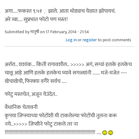
अगा....फकस्त ९.५१ ़ झाले. आता थोड्याच येळात झोपायचं.
अरे व्वा.... सुप्रभात फोटो पण मस्त!
Submitted by
मानुषी
on 17 February, 2014 - 21:54
Log in
or
register
to post comments
अर्रारा.. शशांक... किती रागावशील.. >>>>> अगं, सग्ळं हलके हलकेच
चालू आहे आणि हलके हलकेच घ्यावे सगळ्यांनी ...... मजे-मजेत ----
खेचाखेची, फिरक्या वगैरे सर्वच ....
फोटु मस्तचेत, अजून येउंदेत..
वैधानिक चेतावनी
कृपया जिप्स्याच्या फोटोंशी मी टाकलेल्या फोटोंची तुलना करू
नये..>>>>> जिप्सीने फोटु टाकले तर ना
!!!!!!!!!!!!!!!!!!!!!!!!!!!!!!!!!!!!!!!!!!!!!!!!!!!!!!!!!!!!!!!!!!!!!!!!! ....