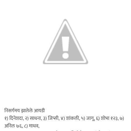
निसर्गमय झालेले आयडी
१) दिनेशदा, २) साधना, ३) जिप्सी, ४) शांकली, ५) जागू, ६) शोभा १२३, ७)
अनिल ७६, ८) माधव,