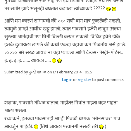
तुमच्या डोळ्यासमोर सारे आहे पण इथे मंडळींना खादाडीतच रस असेल
तर समोर झाडे असूनही बघतात कशाला त्यांच्याकडे ?????
आणि मग कारणं सांगायची की <<< राणी बाग मात्र फुललेली नव्हती.
त्यामुळे आम्ही आधीच खट्टू झालो, त्यात पावसाने हजेरी लावुन उरल्या
सुरल्या आनंदाची पण भिगी बिल्ली करुन टाकली. विचित्र हवेने डोके
इतके दुखायला लागले की कधी एकदा चहाचा कप मिळतोय असे झाले.
>>>>> अरे सरळ जायचं ना चहा प्यायला आणि केक्स- पेस्ट्री- पॅटिस..
इ. इ. इ. इ. ...... खायला .....
Submitted by
पुरंदरे शशांक
on 17 February, 2014 - 05:51
Log in
or
register
to post comments
शशांक, पावसाने गोंधळ घातला. नाहीतर निवांत पाहता बहर पाहता
आला असता.
रच्याकने, इतक्या पावसातही आम्ही पिवळी धम्मक "सोनसावर" मात्र
आवर्जुन पाहिली.
(तिथे जायला परवानगी नसली तरी
)