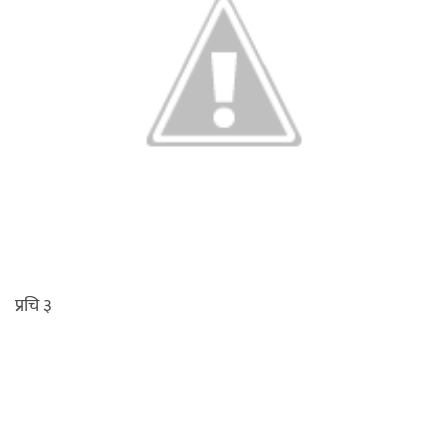
प्रचि ३