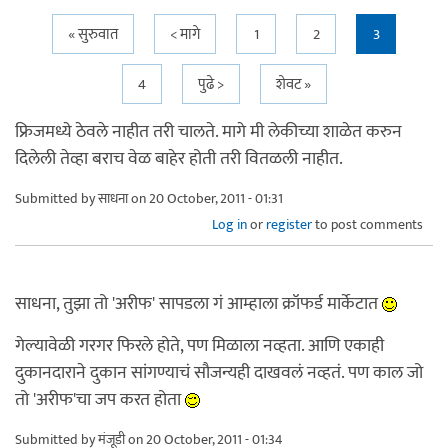
Pages
« सुरुवात
< मागे
1
2
3
4
पुढे >
शेवट »
फ्रिजमध्ये ठेवले नाहीत तरी चालते. मागे मी लेकीच्या शाळेत करुन
दिलेली तेव्हा बराच वेळ बाहेर होती तरी वितळली नाहीत.
Submitted by
साधना
on 20 October, 2011 - 01:31
Log in
or
register
to post comments
साधना, तुझा तो 'अरीफ' सापडला गं आम्हाला क्रॉफर्ड मार्केटात
गेल्यावेळी गरगर फिरले होते, पण मिळाला नव्हता. आणि एकाही
दुकानदाराने दुकान सांगण्याचं सौजन्यही दाखवलं नव्हतं. पण काल जो
तो 'अरीफ'चा जप करत होता
Submitted by
मंजूडी
on 20 October, 2011 - 01:34