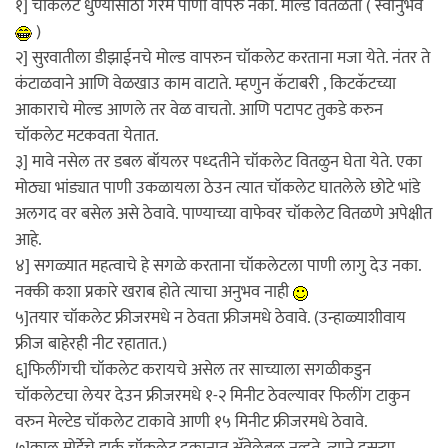
१] चॉकलेट धुण्यासाठी गरम पाणी वापरु नका. मोल्ड वितळतो ( स्वानुभव
)
२] सुरवातीला डीझाईनचे मोल्ड वापरुन चॉकलेट करताना मजा येते. नंतर ते
कंटाळवाने आणि वेळखाउ काम वाटाते. म्हणुन कॅटाबरी , किटकॅटच्या
आकाराचे मोल्ड आणले तर वेळ वाचतो. आणि पटापट तुकडे करुन
चॉकलेट मटकवता येतात.
३] मावे नसेल तर डबल बॉयलर पध्दतीने चॉकलेट वितळुन घेता येते. एका
मोठ्या भांड्यात पाणी उकळायला ठेउन त्यात चॉकलेट घातलेले छोटे भांडे
अलगद वर बसेल असे ठेवावे. पाण्याच्या वाफेवर चॉकलेट वितळणे अपेक्षीत
आहे.
४] सगळ्यात महत्वाचे हे सगळे करताना चॉकलेटला पाणी लागु देउ नका.
नक्की कशा प्रकारे खराब होते त्याचा अनुभव नाही
५]तयार चॉकलेट फ्रीजरमधे न ठेवता फ्रीजमधे ठेवावे. (उन्हाळ्याशीवाय
फ्रीज बाहेरही नीट रहातात.)
६]फिलींगची चॉकलेट करायचे असेल तर साच्याला सगळीकडुन
चॉकलेटचा लेयर देउन फ्रीजरमधे १-२ मिनीट ठेवल्यावर फिलींग टाकुन
वरुन मेल्टेड चॉकलेट टाकावे आणी १५ मिनीट फ्रीजरमधे ठेवावे.