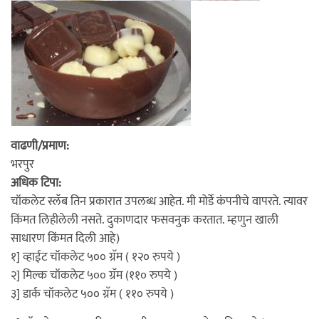
वाढणी/प्रमाण:
भरपुर
अधिक टिपा:
चॉकलेट स्लॅब तिन प्रकारात उपलब्ध आहेत. मी मोर्डे कंपनीचे वापरते. त्यावर
किंमत लिहीलेली नसते. दुकाणदार फसवनुक करतात. म्हणुन खाली
साधारण किंमत दिली आहे)
१] व्हाईट चॉकलेट ५०० ग्रॅम ( १२० रुपये )
२] मिल्क चॉकलेट ५०० ग्रॅम (११० रुपये )
३] डार्क चॉकलेट ५०० ग्रॅम ( ११० रुपये )