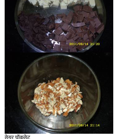
लेयर चॉकलेट