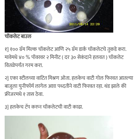
चॉकलेट बाउल
१] १०० ग्रॅम मिल्क चॉकलेट आणि २५ ग्रॅम डार्क चॉकलेटचे तुकडे करा.
मावेमधे ४० % पॉवरवर २ मिनीट ( दर ३० सेकंदाने हलवत ) चॉकलेट
वितळेपर्यंत गरम करा.
२] एका स्टीलच्या वाटित मिश्रण ओता. हलकेच वाटी गोल फिरवत आतल्या
बाजुला युनीफॉर्म लागेल अशा पध्दतीने वाटी फिरवत रहा. थंड झाले की
फ्रीजरमधे १ तास ठेवा.
३] हलकेच टॅप करुन चॉकलेटची वाटी काढा.