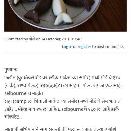
Submitted by
गोगो
on 24 October, 2011 - 07:48
Log in
or
register
to post comments
पुण्यातः
ललीत (कुमठेकर रोड वर स्टॉक मार्केट च्या समोर) मध्ये मोर्डे चे ११०
(डार्क), ११५(मिल्क), १३०(व्हाईट) ला आहेत.. मोल्ड २२ ला एक आहे..
selbourne चे नाहीत
शहा (camp ला शिवाजी मार्केट च्या समोर) मध्ये मोर्डे चे सेम भावात
आहेत.. मोल्ड मात्र २५ ला आहेत..selbourneचे १६० ला आहे डार्क
चॉकलेट..
आता मी अभिमानाने सांगू शकतो की मला स्वयंपाकातल्या २ गोष्टी