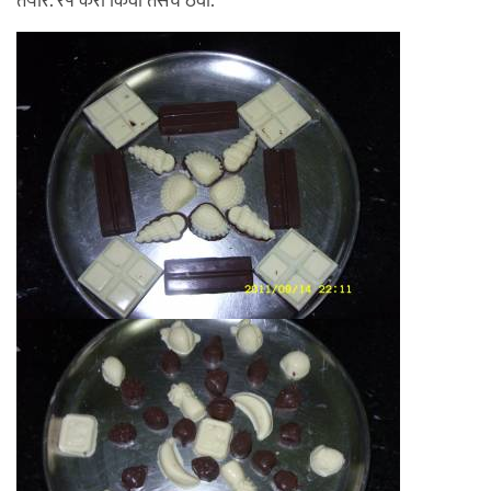
तयार. रॅप करा किंवा तसेच ठेवा.