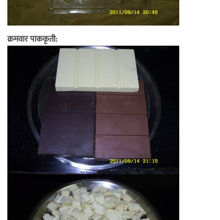
क्रमवार पाककृती: