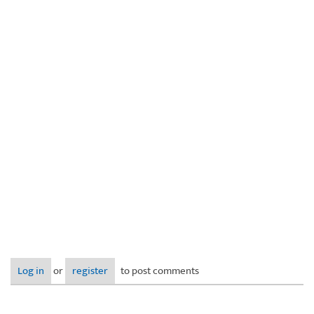
Log in
or
register
to post comments