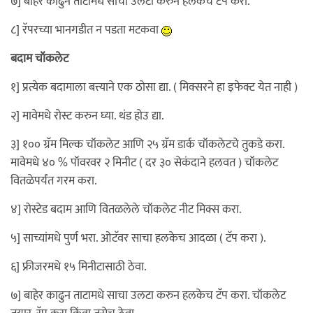
७] बाहेर काढुन ताटामधे साचा उलटा करुन हलकेच टॅप करा.
८] रॅपरच्या भानगडीत न पडता मटकवा
बदाम चॉकलेट
१] प्रत्येक बदामाला बत्त्याने एक ठोसा द्या. ( मिक्सरने हा इफेक्ट येत नाही )
२] मावेमधे रोस्ट करुन घ्या. थंड होउ द्या.
३] १०० ग्रॅम मिल्क चॉकलेट आणि २५ ग्रॅम डार्क चॉकलेटचे तुकडे करा.
मावेमधे ४० % पॉवरवर २ मिनीट ( दर ३० सेकंदाने हलवत ) चॉकलेट
वितळेपर्यंत गरम करा.
४] रोस्टेड बदाम आणि वितळलेले चॉकलेट नीट मिक्स करा.
५] साच्यांमधे पुर्ण भरा. ओटॅवर साचा हलकेच आदळा ( टॅप करा ).
६] फ्रीजरमधे १५ मिनीटासाठी ठेवा.
७] बाहेर काढुन ताटामधे साचा उलटा करुन हलकेच टॅप करा. चॉकलेट