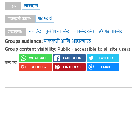
शाकाहारी
आहार:
गोड पदार्थ
पाककृती प्रकार:
चॉकलेट
कुकींग चॉकलेट
चॉकलेट स्लॅब
होममेड चॉकलेट
शब्दखुणा:
Groups audience:
पाककृती आणि आहारशास्त्र
Group content visibility:
Public - accessible to all site users
WHATSAPP
FACEBOOK
TWITTER
शेअर करा
GOOGLE+
PINTEREST
EMAIL