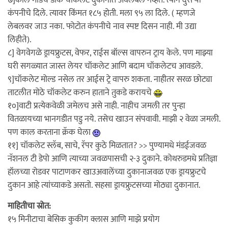
७]काल मोर्डेचे डार्क चॉकलेट दुकानात अ‍ॅवेलेबल नव्हते. त्याने दुसर्‍या
कंपनीचे दिले. त्यावर किंमत १८५ होती. मला ९५ ला दिले. ( म्हणजे
लेबलवर जाउ नका. फोटोत कंपनीचे नाव स्पष्ट दिसन नाही. मी उद्या
लिहीते).
८] वेगवेगळे ड्रायफ्रुटस, वेफर, राईस बॉल्स वापरुन ट्राय केले. पण माझ्या
घरी सगळ्यात जास्त लेयर चॉकलेट आणि बदाम चॉकलेटच आवडले.
९]चॉकलेट मोल्ड नसेल तर आईस ट्रे वापरु शकता. नाहीतर सरळ छोट्या
ताटलीत मोठे चॉकलेट करुन हाताने तुकडे करायचे
१०]वाटी प्रत्येकवेळी जमेलच असे नाही. नाहीच जमली तर पुन्हा
वितळायच्या भानगडीत पडु नये. तसेच खाउन संपवावी. माझी २ वेळा जमली.
पण काल करताना क्रॅक घेला
११] चॉकलेट स्लॅब, साचे, रॅपर कुठे मिळतात? >> पुण्यामधे मंडईजवळ
नॅशनल टी डेपो आणि त्याच्या जवळपासची २-३ दुकाने. कोथरुडमधे प्रतिज्ञा
हॉलच्या रोडवर पाटाणकर खाउअवालेंच्या दुकानाजवळ एक ड्रायफ्रुटचे
दुकान आहे त्यांच्याकडे असतो. सहसा ड्रायफ्रुटसच्या मोठ्या दुकानात.
माहितीचा स्रोत:
१५ मिनीटाचा बेसिक कुकीग क्लास आणि माझे प्रयोग