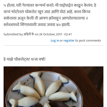
५ होत्या. घरी गेल्यावर कन्फर्म करते. मी घाईघाईत काढून केलंय. हे
वरचं फोटोतलं चॉकलेट खूप जाड आणि मोठं आहे. काल किंग्ज
सर्कलला अजून केली ती आपण क्रॉमाहून आणलेल्यातल्या २
स्लॅब्जमध्ये सिंगलवाली जवळ जवळ ४० झाली.
Submitted by
अश्विनी के
on 24 October, 2011 - 02:41
Log in
or
register
to post comments
हे माझे चॉकलेट्स! धन्स वर्षा!