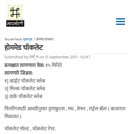
Skip to main content
You are here:
मुख्यपृष्ठ
/
होममेड चॉकलेट
होममेड चॉकलेट
Submitted by
वर्षा_म
on 15 September, 2011 - 02:47
प्रत्यक्षात लागणारा वेळ:
१५ मिनिटे
लागणारे जिन्नस:
१] व्हाईट चॉकलेट स्लॅब
२] मिल्क चॉकलेट स्लॅब
३] डार्क चॉकलेट स्लॅब
फिलींगसाठी आवडीनुसार ड्रायफ्रुटस , मध , वेफर , राईस बॉल ( बाजारात
मिळतात )
चॉकलेट मोल्ड , चॉकलेट रॅपर.