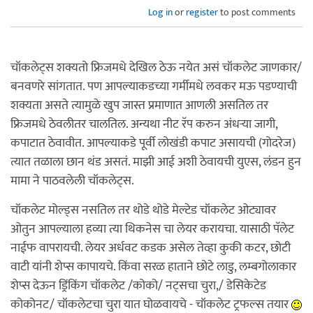
Log in
or
register
to post comments
चॉकलेट्स शक्यतो फ्रिजमधे देखिल ठेऊ नयेत असं चॉकलेट जाणकार/
बनवणरे सांगतात. पण आपल्याकडच्या गर्मीमधे लवकर मऊ पडण्याची
शक्यता असते त्यामुळे खुप जास्त प्रमाणात आणली असतिल तर
फ्रिजमधे ठेवलीतर चालतिल. अन्यथा नीट रॅप करुन अंधर्‍या जागी,
कपाटात ठेवावीत. आपल्याकडे पूर्वी लोखंडी कपाट असायची (गोदरेज)
त्यात तळाला छान थंड असतं. माझी आई अशी ठेवायची युएस, लंडन हुन
मामा ने पाठवलेली चॉकलेट्स.
चॉकलेट मोल्ड्स नसतिल तर थोडे थोडे मेल्टेड चॉकलेट ओट्यावर
ओतुन आपल्याला हव्या त्या थिकनेस चा लेयर करायचा. यासाठी पॅलेट
नाईफ वापरायची. लेयर अर्धवट कडक असेल तेव्हा कुकी कटर, छोटी
वाटी यांनी शेप्स कापायचे. किंवा सरळ हाताने छोटे लाडु, लम्बगोलाकार
शेप्स देऊन ड्रिंकिंग चॉकलेट /कोको/ नट्सचा चुरा,/ डेसिकेटेड
कोकोनट/ चॉकलेटचा चुरा यात घोळवायचे - चॉकलेट ट्रफल्स तयार