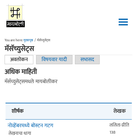
Skip to main content
You are here:
मुख्यपृष्ठ
/
मॅसॅच्युसेट्स
मॅसॅच्युसेट्स
अवलोकन
(active tab)
विषयवार यादी
सभासद
Primary tabs
अधिक माहिती
मॅसॅच्युसेट्समधले मायबोलीकर
शीर्षक
लेखक
नोव्हेंबरमध्ये बोस्टन गटग
ललिता-प्रीति
138
लेखनाचा धागा