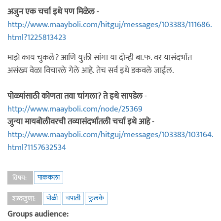
अजुन एक चर्चा इथे पण मिळेल
-
http://www.maayboli.com/hitguj/messages/103383/111686.
html?1225813423
माझे काय चुकले? आणि युक्ती सांगा या दोन्ही बा.फ. वर यासंदर्भात
असंख्य वेळा विचारले गेले आहे. तेच सर्व इथे डकवले जाईल.
पोळ्यांसाठी कोणता तवा चांगला? ते इथे सापडेल
-
http://www.maayboli.com/node/25369
जुन्या मायबोलीवरची तव्यासंदर्भातली चर्चा इथे आहे
-
http://www.maayboli.com/hitguj/messages/103383/103164.
html?1157632534
पाककला
विषय:
पोळी
चपाती
फुलके
शब्दखुणा:
Groups audience: