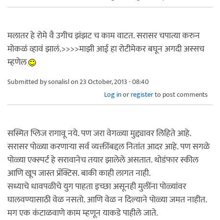
मलातर हे रोमे वै उगीच झंझट च काम वाटत. सरासर चपात्या करुन
मोकळं व्हावं झालं.>>>>माझी आई हा रोटीमेकर बघून अगदी अस्सच
म्हणेल
Submitted by
sonalisl
on 23 October, 2013 - 08:40
Log in
or
register
to post comments
सस्मित प्लिज रागावू नये. पण जरा वेगळ्या मुद्द्यावर लिहिते आहे.
सरासर पोळ्या करणार्‍या सर्व व्यक्तींबद्दल नितांत आदर आहे. पण सगळे
पोळ्या एक्स्पर्ट हे सरावानेच तयार झालेले असतात. थोडंफार स्कील
आणि खूप जास्त प्रॅक्टिस. बाकी काही लागत नाही.
सध्याचे धावपळीचे युग पाहता इच्छा असूनही मुलींना पोळ्यांवर
घालवण्यासाठी वेळ नसतो. आणि वेळ न दिल्याने पोळ्या जमत नाहीत.
मग एक कंटाळवाणे काम म्हणून याकडे पाहीले जाते.