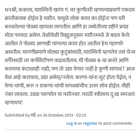
धनश्री, वत्सला, यशस्विनी खरंच गं. वर कुणीतरी म्हणल्याप्रमाणे एकदम
क्रांतीकारक होईल हे मशीन. यामुळे लोकं कशा का होईना पण घरी
बनवलेल्या पोळ्या खायला लागतील आणि हा तब्येतीच्या दृष्टीने प्रचंड
मोठा फायदा असेल. वेळोवेळी रिव्ह्युजनुसार मशीनमध्ये जे बदल केले
जातील ते पोळ्या आणखी चांगल्या कशा होत जातील हेच पहाणारे
असतील. मागणीप्रमाणे मोठ्या कुटुंबांसाठी, यशस्विनी म्हणतेय तसं चेन्स
वगैरेसाठी तर कपॅसिटीपण वाढवतीलच. मी पोळ्या ब-या करते आणि
करायचा कंटाळाही नाही, पण तो उद्या येणार नाही हे कुणी सांगावं? आज
वेळ आहे करायला, उद्या असेल्/नसेल. करणा-यांना सुटं होता येईल, न
येणा-यांची, करु न शकणा-यांची सगळ्यांचीच उत्तम सोय होईल. मीही
नंबर लावला. उड्या पडणारेत या मशीनवर. मराठी स्त्रीलाच दु:ख समजलं
म्हणायचं!
Submitted by
सई.
on 26 October, 2013 - 02:25
Log in
or
register
to post comments