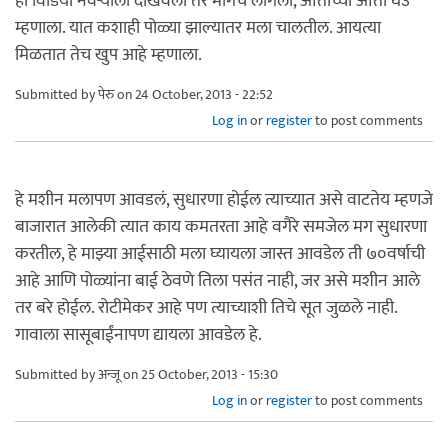
हा विडियो नवर्‍याला दाखवला तर मागेच लागला, आत्ताच्या आत्ता घेउ
म्हणाला. यात कशाही पोळ्या झाल्यातर मला चालतील. आयत्या
मिळतात तेच खुप आहे म्हणाला.
Submitted by
पेरु
on 24 October, 2013 - 22:52
Log in
or
register
to post comments
हे मशीन मलापण आवडलं, सुधारणा होईल त्याच्यात असे वाटतेय म्हणजे
बाजारात आलेकी त्यात काय कमतरता आहे वगैरे समजेल मग सुधारणा
करतील, हे माझ्या आईसाठी मला घ्यायला जास्त आवडेल ती ७०वर्षाची
आहे आणि पोळ्यांना बाई ठेवणे तिला पसंत नाही, जर असे मशीन आले
तर बरे होईल. रोटीमेकर आहे पण त्याच्याशी तिचे सूत जुळले नाही.
गावाला सासूबाईंनापण द्यायला आवडेल हे.
Submitted by
अन्जू
on 25 October, 2013 - 15:30
Log in
or
register
to post comments