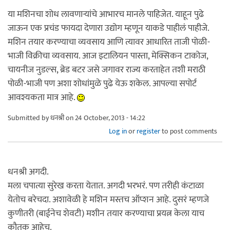
या मशिनचा शोध लावणार्‍यांचे आभारच मानले पाहिजेत. याहून पुढे
जाऊन एक प्रचंड फायदा देणारा उद्योग म्हणून याकडे पाहीलं पाहीजे.
मशिन तयार करण्याचा व्यवसाय आणि त्यावर आधारित ताजी पोळी-
भाजी विक्रीचा व्यवसाय. आज इटालियन पास्ता, मेक्सिकन टाकोज,
चायनीज नुडल्स, ब्रेड बटर जसे जगावर राज्य करताहेत तशी मराठी
पोळी-भाजी पण अशा शोधांमुळे पुढे येऊ शकेल. आपल्या सपोर्ट
आवश्यकता मात्र आहे.
Submitted by
धनश्री
on 24 October, 2013 - 14:22
Log in
or
register
to post comments
धनश्री अगदी.
मला चपात्या सुरेख करता येतात. अगदी भरभरं. पण तरीही कंटाळा
येतोच बरेचदा. अशावेळी हे मशिन मस्तच ऑप्शन आहे. दुसरं म्हणजे
कुणीतरी (बाईनेच शेवटी) मशीन तयार करण्याचा प्रयत्न केला याच
कौतुक आहेच.