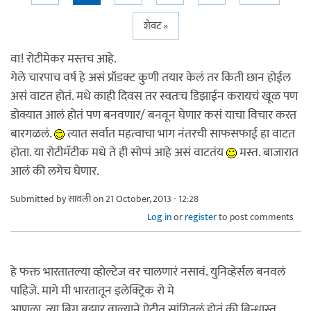
शेवट »
वा! रोटीमेकर मस्तच आहे.
गेले चारपाच वर्ष हे असं प्रॉडक्ट कुणी तयार केलं तर किती छान होईल
असं वाटत होतं. मधे काही दिवस तर स्वतःच डिझाईन करायचं खूळ पण
डोक्यात आलं होतं पण बनवणार/ बनवून घेणार कसं याचा विचार करत
बारगळलं.
त्यात सर्वात महत्वाचा भाग नंतरची साफसफाई हा वाटत
होता. या रोटीमॅटीक मधे ते ही सोप्पं आहे असं वाटतंय
मस्त. बाजारात
आलं की लगेच घेणार.
Submitted by
सावली
on 21 October, 2013 - 12:28
Log in
or
register
to post comments
हे फक्त भारतातल्या व्होल्टेज वर चालणारं नसावं. युनिव्हेर्सल बनवलं
पाहिजे. मागे मी भारतातून इलेक्ट्रिक रो मे
आणला. त्या बिग बझार वाल्याने ऐटीत सांगितलं होतं की बिन्धास्त