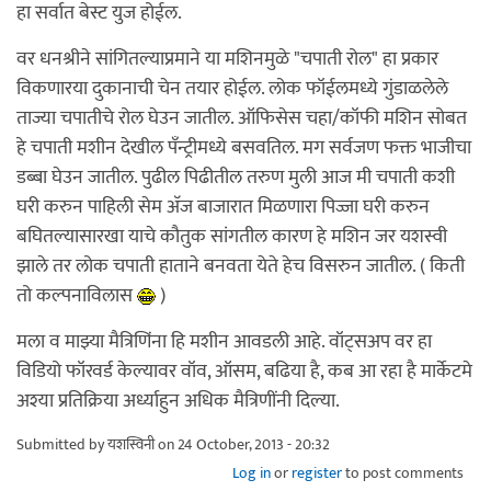
हा सर्वात बेस्ट युज होईल.
वर धनश्रीने सांगितल्याप्रमाने या मशिनमुळे "चपाती रोल" हा प्रकार
विकणारया दुकानाची चेन तयार होईल. लोक फॉईलमध्ये गुंडाळलेले
ताज्या चपातीचे रोल घेउन जातील. ऑफिसेस चहा/कॉफी मशिन सोबत
हे चपाती मशीन देखील पॅंन्ट्रीमध्ये बसवतिल. मग सर्वजण फक्त भाजीचा
डब्बा घेउन जातील. पुढील पिढीतील तरुण मुली आज मी चपाती कशी
घरी करुन पाहिली सेम अ‍ॅज बाजारात मिळणारा पिज्जा घरी करुन
बघितल्यासारखा याचे कौतुक सांगतील कारण हे मशिन जर यशस्वी
झाले तर लोक चपाती हाताने बनवता येते हेच विसरुन जातील. ( किती
तो कल्पनाविलास
)
मला व माझ्या मैत्रिणिंना हि मशीन आवडली आहे. वॉट्सअप वर हा
विडियो फॉरवर्ड केल्यावर वॉव, ऑसम, बढिया है, कब आ रहा है मार्केटमे
अश्या प्रतिक्रिया अर्ध्याहुन अधिक मैत्रिणींनी दिल्या.
Submitted by
यशस्विनी
on 24 October, 2013 - 20:32
Log in
or
register
to post comments