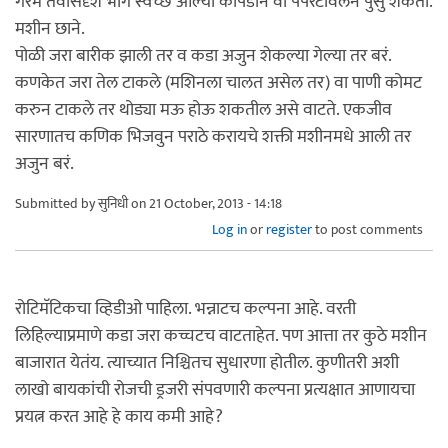
गरम तवासदृश भाग स्वच्छ ओल्या कापडाने वा पेपरटॉवेलने पुसु शकतो.
मशीन छाने.
पोळी जरा बारीक झाली तर व कडा अजुन शेकल्या गेल्या तर बरं.
कणकेत जरा तेल टाकले (मशिनला चालत असेल तर) वा पाणी कोमट
करुन टाकले तर थोड्या मऊ होऊ शकतील असे वाटते. एकजीव
सारणातच कणिक भिजवुन पराठे करायचे शक्ती मशीनमधे आली तर
अजुन बरं.
Submitted by
सुनिधी
on 21 October, 2013 - 14:18
Log in
or
register
to post comments
रोटिमॅटिकचा व्हिडीओ पाहिला. भन्नाटच कल्पना आहे. वरती
लिहिल्याप्रमाणे कडा जरा कच्चटच वाटताहेत. पण आत्ता तर कुठे मशीन
बाजारात येतंय. त्याच्यात निश्चितच सुधारणा होतील. कुणीतरी अशी
लाखो बायकांची रोजची ड्रजरी संपवणारी कल्पना प्रत्यक्षात आणायचा
प्रयत्न करत आहे हे काय कमी आहे?