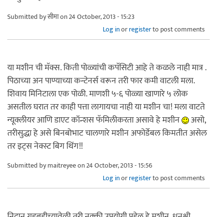
Submitted by
सीमा
on 24 October, 2013 - 15:23
Log in
or
register
to post comments
या मशीन ची मॅक्स. किती पोळ्यांची कपॅसिटी आहे ते कळले नाही मात्र .
पिठाच्या अन पाण्याच्या कन्टेनर्स वरून तरी फार कमी वाटली मला.
शिवाय मिनिटाला एक पोळी. माणशी ५-६ पोळ्या खाणारे ५ लोक
असतील घरात तर काही पत्ता लागायचा नाही या मशीन चा! मला वाटते
न्यूक्लीयर आणि डाएट कॉन्शस फॅमिलीकरता असावे हे मशीन
असो,
तरीसुद्धा हे असे बिनबोभाट चालणारे मशीन अफोर्डेबल किमतीत असेल
तर इट्स नेक्स्ट बिग थिंग!!
Submitted by
maitreyee
on 24 October, 2013 - 15:56
Log in
or
register
to post comments
निदान गडबडीच्यावेळी तरी नक्की उपयोगी पडेल हे मशीन. धनश्री,