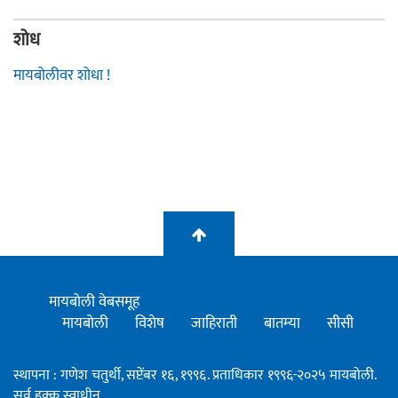
शोध
मायबोलीवर शोधा !
मायबोली वेबसमूह
मायबोली
विशेष
जाहिराती
बातम्या
सीसी
स्थापना : गणेश चतुर्थी, सप्टेंबर १६, १९९६. प्रताधिकार १९९६-२०२५ मायबोली.
सर्व हक्क स्वाधीन.