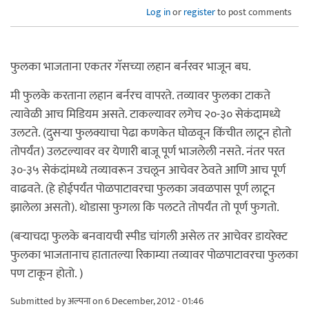
Log in
or
register
to post comments
फुलका भाजताना एकतर गॅसच्या लहान बर्नरवर भाजून बघ.
मी फुलके करताना लहान बर्नरच वापरते. तव्यावर फुलका टाकते
त्यावेळी आच मिडियम असते. टाकल्यावर लगेच २०-३० सेकंदामध्ये
उलटते. (दुसर्‍या फुलक्याचा पेढा कणकेत घोळवून किंचीत लाटून होतो
तोपर्यंत) उलटल्यावर वर येणारी बाजू पूर्ण भाजलेली नसते. नंतर परत
३०-३५ सेकंदांमध्ये तव्यावरून उचलून आचेवर ठेवते आणि आच पूर्ण
वाढवते. (हे होईपर्यंत पोळपाटावरचा फुलका जवळपास पूर्ण लाटून
झालेला असतो). थोडासा फुगला कि पलटते तोपर्यंत तो पूर्ण फुगतो.
(बर्‍याचदा फुलके बनवायची स्पीड चांगली असेल तर आचेवर डायरेक्ट
फुलका भाजतानाच हातातल्या रिकाम्या तव्यावर पोळपाटावरचा फुलका
पण टाकून होतो. )
Submitted by
अल्पना
on 6 December, 2012 - 01:46