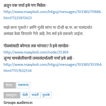
अजुन एक चर्चा इथे पण मिळेल
-
http://www.maayboli.com/hitguj/messages/103383/111686.
html?1225813423
माझे काय चुकले? आणि युक्ती सांगा या दोन्ही बा.फ. वर यासंदर्भात
असंख्य वेळा विचारले गेले आहे. तेच सर्व इथे डकवले जाईल.
पोळ्यांसाठी कोणता तवा चांगला? ते इथे सापडेल
-
http://www.maayboli.com/node/25369
जुन्या मायबोलीवरची तव्यासंदर्भातली चर्चा इथे आहे
-
http://www.maayboli.com/hitguj/messages/103383/103164.
html?1157632534
पाककला
विषय:
पोळी
चपाती
फुलके
शब्दखुणा:
Groups audience: