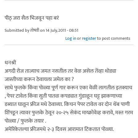
पीठ् जरा सैल भिजवून पहा बरं
Submitted by
तोषवी
on 14 July, 2011 - 08:51
Log in
or
register
to post comments
धनश्री
अगदी रोज ताज्याच जमत नसतील तर वेळ असेल तेंव्हा थोड्या
जास्तीच्या करून ठेवायला जमेल का ?
साधे फुलके किंवा पोळ्या पूर्ण गार करून एका वेळी लागतील इतक्याच
, पेपर टावेल किंवा सुती पातळ कपड्यात गुंडाळून घट्ट झाकणाच्या
डब्यात घालून फ्रीज मधे ठेवाव्या. किचन पेपर टावेल वर दोन थेंब पाणी
शिंपडून त्यावर फुलके ठेवून २०-२५ सेकंद माय्क्रोवेव्ह करावे, मस्त गरम
पोळ्या / फुलके तयार .
अमेरिकेतल्या फ्रीजमधे २-३ दिवस आरामात टिकतात पोळ्या.