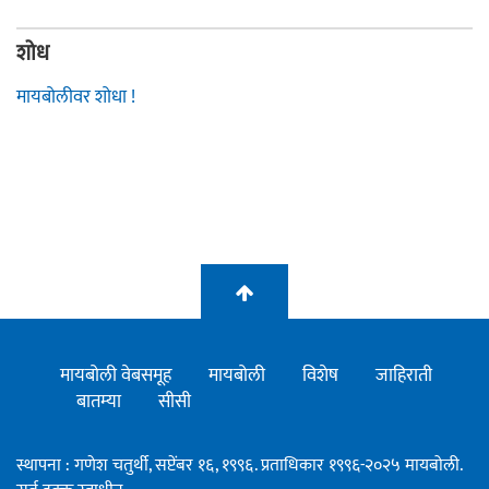
शोध
मायबोलीवर शोधा !
मायबोली वेबसमूह
मायबोली
विशेष
जाहिराती
बातम्या
सीसी
स्थापना : गणेश चतुर्थी, सप्टेंबर १६, १९९६. प्रताधिकार १९९६-२०२५ मायबोली.