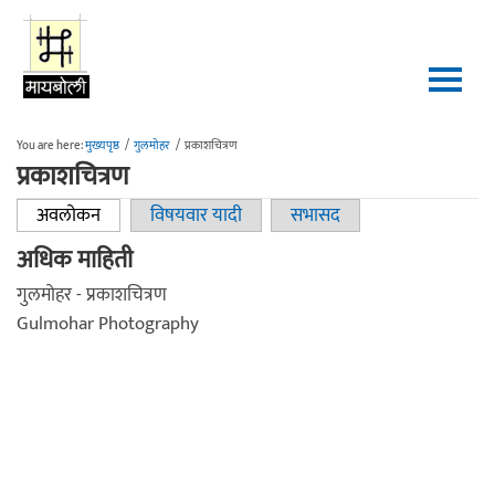
Skip to main content
You are here:
मुख्यपृष्ठ
/
गुलमोहर
/
प्रकाशचित्रण
प्रकाशचित्रण
अवलोकन
(active tab)
विषयवार यादी
सभासद
Primary tabs
अधिक माहिती
गुलमोहर - प्रकाशचित्रण
Gulmohar Photography