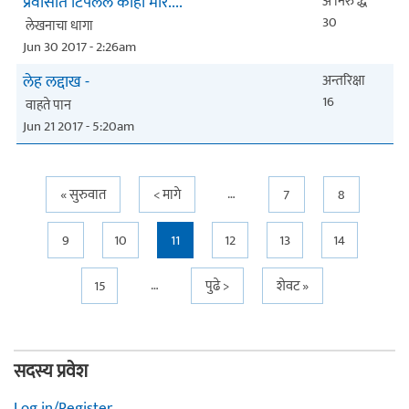
प्रवासात टिपलेले काही मोर....
अ'निरु'द्ध
30
लेखनाचा धागा
Jun 30 2017 - 2:26am
लेह लद्दाख -
अन्तरिक्षा
16
वाहते पान
Jun 21 2017 - 5:20am
Pages
…
« सुरुवात
< मागे
7
8
9
10
11
12
13
14
…
15
पुढे >
शेवट »
सदस्य प्रवेश
Log in/Register