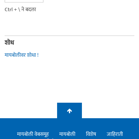
Ctrl + \ ने बदला
शोध
मायबोलीवर शोधा !
मायबोली वेबसमूह
मायबोली
विशेष
जाहिराती