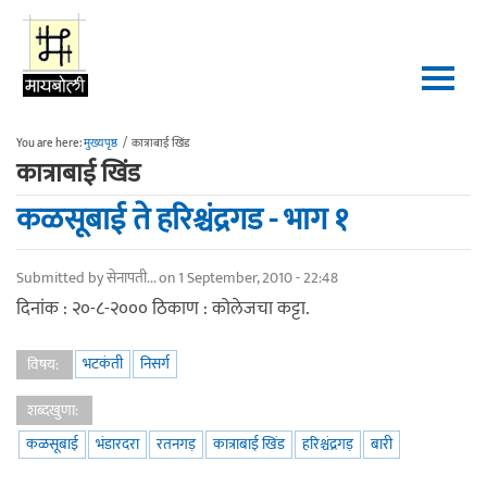
Skip to main content
You are here:
मुख्यपृष्ठ
/
कात्राबाई खिंड
कात्राबाई खिंड
कळसूबाई ते हरिश्चंद्रगड - भाग १
Submitted by
सेनापती...
on 1 September, 2010 - 22:48
दिनांक : २०-८-२००० ठिकाण : कोलेजचा कट्टा.
भटकंती
निसर्ग
विषय:
शब्दखुणा:
कळसूबाई
भंडारदरा
रतनगड़
कात्राबाई खिंड
हरिश्चंद्रगड़
बारी