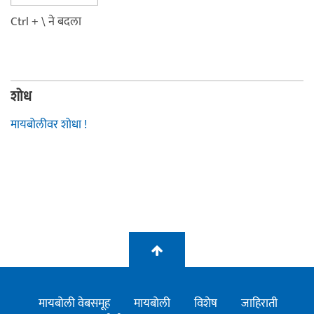
Ctrl + \ ने बदला
शोध
मायबोलीवर शोधा !
मायबोली वेबसमूह
मायबोली
विशेष
जाहिराती