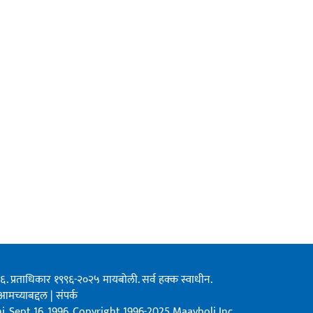
१९९६. प्रताधिकार १९९६-२०२५ मायबोली. सर्व हक्क स्वाधीन.
आमच्याबद्दल
|
संपर्क
, Sept 16, 1996. Copyright 1996-2025 Maayboli Inc.