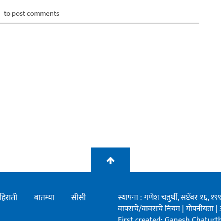
to post comments
हिराती
बातम्या
सीसी
स्थापना : गणेश चतुर्थी, सप्टेंबर १६, 
वापराचे/वावराचे नियम
|
गोपनीयता
|
First created: Ganesh Chaturthi