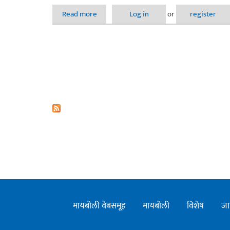
Read more
about उठा पुन्हा सज्ज व्हा !
Log in
or
register
मायबोली वेबसमूह
मायबोली
विशेष
जा