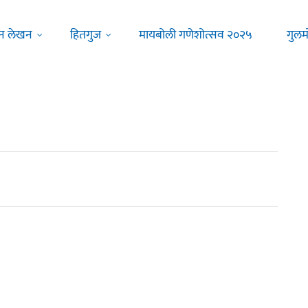
न लेखन
हितगुज
मायबोली गणेशोत्सव २०२५
गुलम