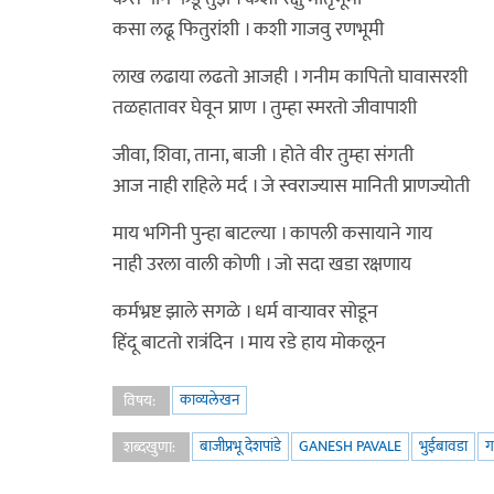
कसा लढू फितुरांशी । कशी गाजवु रणभूमी
लाख लढाया लढतो आजही । गनीम कापितो घावासरशी
तळहातावर घेवून प्राण । तुम्हा स्मरतो जीवापाशी
जीवा, शिवा, ताना, बाजी । होते वीर तुम्हा संगती
आज नाही राहिले मर्द । जे स्वराज्यास मानिती प्राणज्योती
माय भगिनी पुन्हा बाटल्या । कापली कसायाने गाय
नाही उरला वाली कोणी । जो सदा खडा रक्षणाय
कर्मभ्रष्ट झाले सगळे । धर्म वाऱ्यावर सोडून
हिंदू बाटतो रात्रंदिन । माय रडे हाय मोकलून
काव्यलेखन
विषय:
बाजीप्रभू देशपांडे
GANESH PAVALE
भुईबावडा
ग
शब्दखुणा: