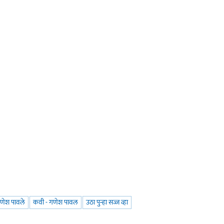
णेश पावले
कवी - गणेश पावल
उठा पुन्हा सज्ज व्हा