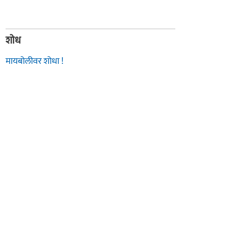
शोध
मायबोलीवर शोधा !