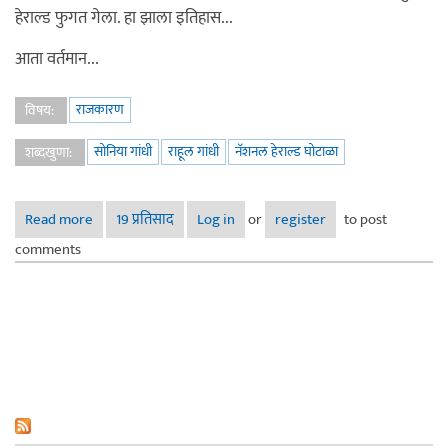
हेराल्ड फुगत गेला. हा झाला इतिहास...
आता वर्तमान...
राजकारण
विषय:
सोनिया गांधी
राहूल गांधी
नॅशनल हेराल्ड घोटाळा
शब्दखुणा:
Read more
about नॅशनल हेराल्ड - सोगां, रागां जाणार जेलात!
19 प्रतिसाद
Log in
or
register
to post
comments