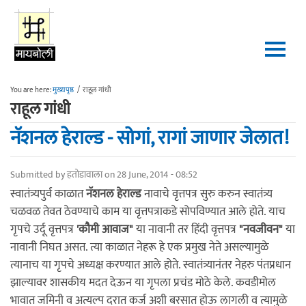
Skip to main content
You are here:
मुख्यपृष्ठ
/
राहूल गांधी
राहूल गांधी
नॅशनल हेराल्ड - सोगां, रागां जाणार जेलात!
Submitted by
हतोडावाला
on 28 June, 2014 - 08:52
स्वातंत्र्यपुर्व काळात
नॅशनल हेराल्ड
नावाचे वृत्तपत्र सुरु करुन स्वातंत्र्य
चळवळ तेवत ठेवण्याचे काम या वृत्तपत्राकडे सोपविण्यात आले होते. याच
गृपचे उर्दू वृत्तपत्र
'कौमी आवाज"
या नावानी तर हिंदी वृत्तपत्र
"नवजीवन"
या
नावानी निघत असत. त्या काळात नेहरू हे एक प्रमुख नेते असल्यामुळे
त्यानाच या गृपचे अध्यक्ष करण्यात आले होते. स्वातंत्र्यानंतर नेहरु पंतप्रधान
झाल्यावर शासकीय मदत देऊन या गृपला प्रचंड मोठे केले. कवडीमोल
भावात जमिनी व अत्यल्प दरात कर्ज अशी बरसात होऊ लागली व त्यामुळे