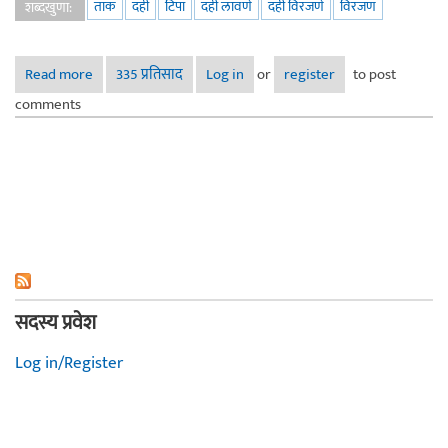
ताक
दही
टिपा
दही लावणे
दही विरजणे
विरजण
शब्दखुणा:
Read more
about सही दही!
335 प्रतिसाद
Log in
or
register
to post
comments
सदस्य प्रवेश
Log in/Register