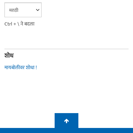
Ctrl + \ ने बदला
शोध
मायबोलीवर शोधा !