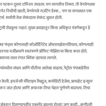
लवत पटकन दुसरा टर्मिनल उघडला. मग लागलीच तिसरा. ती वेगवेगळ्या
्गत निधींची खाती, वेगवेगळे राउटिंग डेस्क... पण या सगळ्यात एक
्स. सर्वांची वेळ सेकंदाला सेकंद जुळत होती.
रली शेड्युल्ड नव्हतं. मुख्य प्रवाहातून किंवा अधिकृत यंत्रणेकडून हे
ंक्ड फंड्स कोणत्याही कोऑर्डिनेटेड ऑथरायझेशनशिवाय, कोणत्याही
तःच्या मर्जीप्रमाणे स्वतंत्रपणे प्रॉफिट पोझिशन्स बिल्ड करत होते.
च्या लाल रंगात ब्लिंक व्हायला लागले.
ंपन्यांमधील संभ्रम आणि भीतीचा आलेख वाढला, पेट्रोल पंपाबाहेरील
 इमर्जन्सी मॅरिटाइम रिव्ह्यूज, कमोडिटी हेजेस, प्रायव्हेट इन्शुरर
ोरून जात होत्या आणि अचानक तिचा चेहरा पूर्णपणे बदलला. तिचा
 रिॲक्शन दिसण्यापूर्वीच एक्स्पँड झाल्या होत्या! जणू काही...कुणीतरी