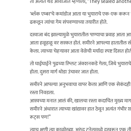
तो अत्यंत थंड आवाजात म्हणाला, “They sealed anothe
'ब्लॅक एम्बर'चे कमांडोज आता या भुयाराचे एक-एक करून सर्
ढकलून त्यांचा गेम संपवण्याच्या तयारीत होते.
दरवाजा बंद झाल्यामुळे भुयारातील पाण्याचा प्रवाह आता 
आता हळूहळू वर सरकत होतं. समीरने आपल्या हातातील स
केला. त्याच्या चेहऱ्यावर आता वेळेची मर्यादा स्पष्ट दिसत होत
तो घाईघाईने पुढच्या स्प्लिट जंक्शनकडे गेला, जिथे भुयाराचे
होता. दुसरा मार्ग थोडा उंचावर जात होता.
समीरने आपल्या अनुभवाचा वापर केला आणि एक सेकंदही न
रस्ता निवडला.
आरवच्या मनात आलं की, खालचा रस्ता कदाचित मुख्य मार
समीरने अंधारात त्याच्या खांद्यावर हात ठेवून अत्यंत गंभीर 
रूट्स पण!”
त्याच क्षणी त्या काळोख्या, अरुंद टनेलमध्ये दूरवरून एक