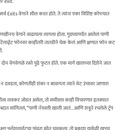
r exit.”
व Exits वेगाने सील करत होते. ते त्यांना एका विशिष्ट कोपऱ्यात
आणखीनच वेगाने वाढायला लागला होता. गुडघ्यापर्यंत आलेलं पाणी
ॅटेलाईट फोनवर काहीतरी तातडीने चेक केलं आणि क्षणात फोन कट
ी.
 दोन वेगवेगळे रस्ते पुढे फुटत होते. एक मार्ग खालच्या दिशेने जात
 दवडता, कोणतीही शंका न बाळगता त्याने थेट उंचावर जाणारा
्गाला लवकर जोडत असेल, तो समीरला काही विचारणार इतक्यात
शब्दात सांगितलं, “पाणी नॅचरली खाली जातं...आणि शत्रूने रचलेले ट्रॅप
 तीक्ष्ण फ्लॅशलाईटचा पांढरा झोत चमकला. तो प्रकाश यावेळी खूपच