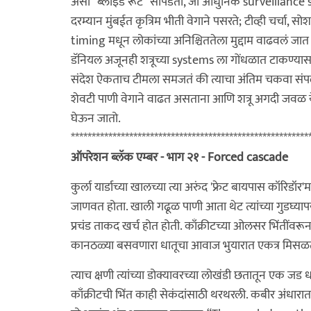
असा “ब्लाइंड रूट” सापडतो, जो आधुनिक surveillance 
दरम्यान मुंबईत कृत्रिम भीती वेगाने पसरते; टीव्ही चर्चा,
timing मधून लोकांच्या अनिश्चिततेला मुद्दाम वाढवलं जात अ
डॅनियल अजूनही शत्रूच्या systems ला गोंधळात टाकण्यास
संदेश ऐकताच टीमला समजतं की त्याचा अंतिम चकवा संप
शेवटी पाणी वेगाने वाढत असताना आणि शत्रू अगदी जवळ 
घेऊन जातो.
*********************************************************
ऑपरेशन ब्लॅक एम्बर - भाग २१ - Forced cascade
कुर्ला यार्डाच्या खालच्या त्या अरुंद 'फ्रेट बायपास कॉरिडॉ
जाणवत होता. खाली गढूळ पाणी आता थेट त्यांच्या गुडघ्यापर
प्रचंड ताकद खर्च होत होती. काँक्रीटच्या ओलसर भिंतीं
कानठळ्या बसवणारा धातूचा आवाज भुयारात एकत्र मिसळत
त्याच क्षणी त्यांच्या डोक्यावरच्या लोखंडी छतातून एक ज
काँक्रीटची भिंत काही सेकंदांसाठी थरथरली. कबीर अंधारातच