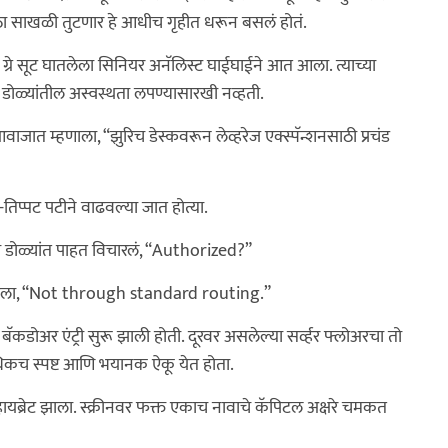
ठा साखळी तुटणार हे आधीच गृहीत धरून बसलं होतं.
ग्रे सूट घातलेला सिनियर अनॅलिस्ट घाईघाईने आत आला. त्याच्या
री, डोळ्यांतील अस्वस्थता लपण्यासारखी नव्हती.
त म्हणाला, “झुरिच डेस्कवरून लेव्हरेज एक्स्पॅन्शनसाठी प्रचंड
तिप्पट पटीने वाढवल्या जात होत्या.
ा डोळ्यांत पाहत विचारलं, “Authorized?”
णाला, “Not through standard routing.”
 बॅकडोअर एंट्री सुरू झाली होती. दूरवर असलेल्या सर्व्हर फ्लोअरचा तो
िकच स्पष्ट आणि भयानक ऐकू येत होता.
व्हायब्रेट झाला. स्क्रीनवर फक्त एकाच नावाचे कॅपिटल अक्षरे चमकत