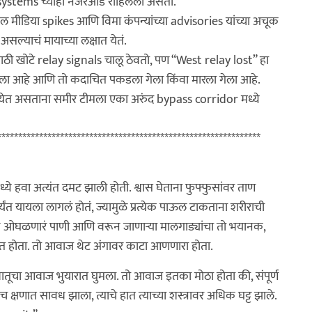
systems च्याही नजरेआड राहिलेला असतो.
 सोशल मीडिया spikes आणि विमा कंपन्यांच्या advisories यांच्या अचूक
सल्याचं मायाच्या लक्षात येतं.
ाठी खोटे relay signals चालू ठेवतो, पण “West relay lost” हा
ला आहे आणि तो कदाचित पकडला गेला किंवा मारला गेला आहे.
येत असताना समीर टीमला एका अरुंद bypass corridor मध्ये
***************************************************************
र'मध्ये हवा अत्यंत दमट झाली होती. श्वास घेताना फुफ्फुसांवर ताण
्यंत यायला लागलं होतं, ज्यामुळे प्रत्येक पाऊल टाकताना शरीराची
वरून ओघळणारं पाणी आणि वरून जाणाऱ्या मालगाड्यांचा तो भयानक,
 होता. तो आवाज थेट अंगावर काटा आणणारा होता.
ड धातूचा आवाज भुयारात घुमला. तो आवाज इतका मोठा होता की, संपूर्ण
 क्षणात सावध झाला, त्याचे हात त्याच्या शस्त्रावर अधिक घट्ट झाले.