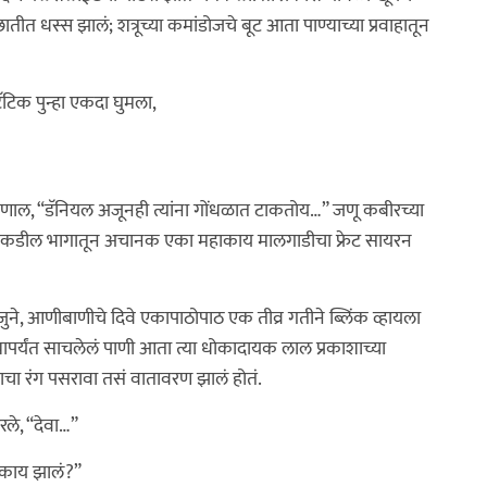
तीत धस्स झालं; शत्रूच्या कमांडोजचे बूट आता पाण्याच्या प्रवाहातून
्टॅटिक पुन्हा एकदा घुमला,
्हणाल, “डॅनियल अजूनही त्यांना गोंधळात टाकतोय…” जणू कबीरच्या
र्ण पश्चिमेकडील भागातून अचानक एका महाकाय मालगाडीचा फ्रेट सायरन
लेले जुने, आणीबाणीचे दिवे एकापाठोपाठ एक तीव्र गतीने ब्लिंक व्हायला
घ्यापर्यंत साचलेलं पाणी आता त्या धोकादायक लाल प्रकाशाच्या
्ताचा रंग पसरावा तसं वातावरण झालं होतं.
ले, “देवा…”
 काय झालं?”