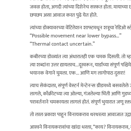
जवळ होता, अगदी त्यांच्या दिशेनेच सरकत होता. मायाच्या छा
छपछप असा आवाज करत पुढे येत होते.
त्यांच्या डोक्यावरच्या वेंटिलेशन शाफ्टमधून शत्रूचा रेडिओ स
“Possible movement near lower bypass…”
“Thermal contact uncertain.”
कबीरच्या डोळ्यांत त्या अंधारातही एक चमक दिसली. तो म
त्या शब्दांना उत्तर द्यायलाच...दूरवरून, यार्डाच्या संपू
भयानक वेगाने घुमला. एक... आणि मग लागोपाठ दुसरा!
त्याच सेकंदाला, संपूर्ण वेस्टर्न मेन्टेनन्स ग्रीडमध्ये बसव
लागले, काँक्रीटच्या त्या ओल्या, गंजलेल्या भिंती आणि गुड
परावर्तनाने चमकायला लागलं होतं. संपूर्ण भुयारात जणू रक
तो लाल प्रकाश पाहून विनायकराव थरथरत्या आवाजात उद्गार
आरवने विनायकरावांचा खांदा धरला, “काय? विनायकराव,