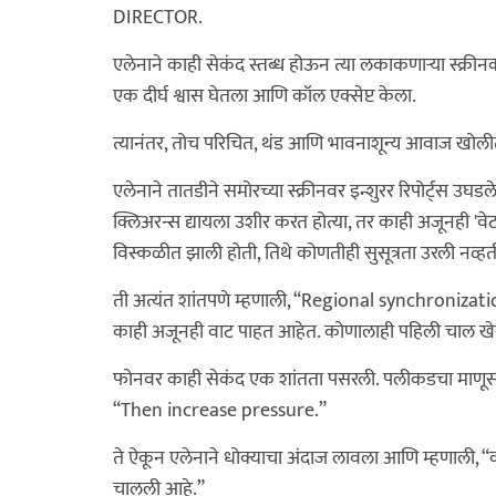
DIRECTOR.
एलेनाने काही सेकंद स्तब्ध होऊन त्या लकाकणाऱ्या स्क्रीन
एक दीर्घ श्वास घेतला आणि कॉल एक्सेप्ट केला.
त्यानंतर, तोच परिचित, थंड आणि भावनाशून्य आवाज ख
एलेनाने तातडीने समोरच्या स्क्रीनवर इन्शुरर रिपोर्ट्स उघडल
क्लिअरन्स द्यायला उशीर करत होत्या, तर काही अजूनही 'वेट
विस्कळीत झाली होती, तिथे कोणतीही सुसूत्रता उरली नव्हत
ती अत्यंत शांतपणे म्हणाली, “Regional synchronizatio
काही अजूनही वाट पाहत आहेत. कोणालाही पहिली चाल खेळ
फोनवर काही सेकंद एक शांतता पसरली. पलीकडचा माणूस
“Then increase pressure.”
ते ऐकून एलेनाने धोक्याचा अंदाज लावला आणि म्हणाली, “
चालली आहे.”