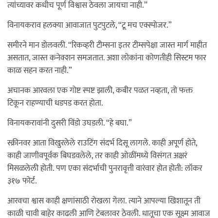
त्यांच्यावर कधीच पूर्ण विश्वास ठेवला जायचा नाही.”
विनायकराव हलक्या आवाजात पुटपुटले, “टू मच एक्स्पोजर.”
समीरने मान डोलवली. “रिकव्हरी टीम्सना इतर टीम्सपेक्षा जास्त मार्ग माहीत
असतात, जास्त कनेक्शन समजतात. अशा लोकांना कोणतीही सिस्टम फार
काळ सहन करत नाही.”
अचानक आरवला एक गोष्ट स्पष्ट झाली, कबीर पळत नव्हता, तो फक्त
टिकून राहण्याची धडपड करत होता.
विनायकरावांनी दुसरी विंडो उघडली. “हे बघा.”
स्क्रीनवर आता विखुरलेले राउटिंग संदर्भ दिसू लागले. काही अपूर्ण होते,
काही जाणीवपूर्वक बिघडवलेले, तर काही ओळींमध्ये विसंगत अक्षरं
मिसळलेली होती. पण एका संदर्भाची पुनरावृत्ती वारंवार होत होती: लॉकर
३१७ फोर्ट.
आरवचा श्वास काही क्षणांसाठी रोखला गेला. त्याने आपल्या खिशातून ती
काळी चावी बाहेर काढली आणि टेबलावर ठेवली. धातूचा एक सूक्ष्म आवाज