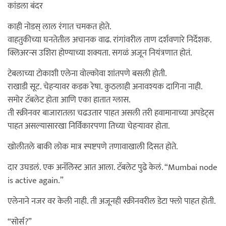
कांडला बंदर
काही नोडस् लाल रंगात चमकत होते.
वाहतुकीच्या घनतेतील अचानक वाढ. रांगांवरील ताण दर्शवणारे निर्देशक.
क्लिअरन्स उशिरा होण्याच्या शक्यता. सगळं अजून नियंत्रणात होतं.
टेबलाच्या टोकाशी एलेना वोल्कोवा शांतपणे बसली होती.
राखाडी सूट. चेहऱ्यावर कडक रेषा. कुठलाही अनावश्यक दागिना नाही.
समोर टॅबलेट होता आणि एका हातात ग्लास.
ती स्क्रीनवर बाजारातला चढउतार पाहत असली तरी हवामानाच्या अपडेट्स
पाहत असल्यासारखा निर्विकारपणा तिच्या चेहऱ्यावर होता.
खोलीतले बाकी लोक मात्र स्पष्टपणे तणावाखाली दिसत होते.
दार उघडलं. एक अनॅलिस्ट आत आला. टॅबलेट पुढे केलं. “Mumbai node
is active again.”
एलेनाने नजर वर केली नाही. ती अजूनही स्क्रीनवरील डेटा फ्लो पाहत होती.
“सोर्स?”