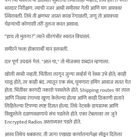
पण त्या थकलेल्या डोळ्यांत सुस्तीचा लवलेशही नव्हता; तिथे होतं ते फक्त
धारदार निरीक्षण. त्याची नजर आधी समीरवर गेली आणि मग आरववर
स्थिरावली. तिथे ती क्षणभर जास्त काळ रेंगाळली, जणू तो आरवच्या
चेहऱ्याची कोणाशी तरी तुलना करत असावा.
“हाच तो मुलगा?” त्याने धीरगंभीर स्वरात विचारलं.
समीरने फक्त होकारार्थी मान हलवली.
दार पूर्ण उघडलं गेलं. "आत या," तो मोजक्या शब्दांत म्हणाला.
खोली साधी नव्हती. भिंतीला लागून जुन्या सर्व्हर्स चे रॅक्स उभे होते; काही
चालू होते, तर काही बंद. त्यातून एक संथ, घुमणारा हमिंग आवाज सतत येत
होता. भिंतींवर कागदी नकाशे पसरलेले होते. Shipping routes वर लाल
आणि निळ्या रंगाच्या खुणा केलेल्या होत्या आणि काही ठिकाणी हाताने
लिहिलेल्या टिपण्या स्पष्ट दिसत होत्या. तिथे नेटवर्क डायग्राम्स आणि
विखुरलेले दळणवळणाचे संच पडलेले होते. एका टेबलावर तर जुने
Encrypted Radios अस्ताव्यस्त पडले होते.
आरव तिथेच थबकला. ती जागा एखाद्या कार्यालयापेक्षा सोडून दिलेला