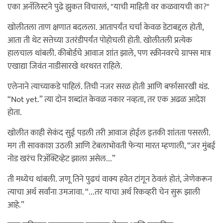
एका अनॅलिस्टने पुढे झुकत विचारलं, "याची माहिती वर कळवायची का?"
खोलीतला ताण क्षणात बदलला. आतापर्यंत चर्चा केवळ डेटाबद्दल होती,
आता ती थेट सत्तेच्या उतरंडीपर्यंत पोहोचली होती. खोलीतली प्रत्येक
हालचाल थांबली. कीबोर्डचे आवाज शांत झाले, पण स्क्रीनवरचे ग्राफ्स मात्र
एखाद्या जिवंत नाडीसारखे थरथरत राहिले.
एलेनाने त्याच्याकडे पाहिलं. तिची नजर सरळ होती आणि बर्फासारखी थंड.
“Not yet.” त्या दोन शब्दांत केवळ नकार नव्हता, तर एक अढळ आदेश
होता.
खोलीत काही सेकंद सुई पडली तरी आवाज होईल इतकी शांतता पसरली.
मग ती सावकाश उठली आणि टेबलाभोवती फेऱ्या मारत म्हणाली, “जर मुंबई
नोड खरंच रिअ‍ॅक्टिव्हेट झाला असेल...”
ती मध्येच थांबली. जणू तिने पुढचं वाक्य हवेत टांगून ठेवलं होतं, जेणेकरून
त्याचा अर्थ सर्वांना उमजावा. “...तर याचा अर्थ रिकव्हरी चेन सुरू झाली
आहे.”