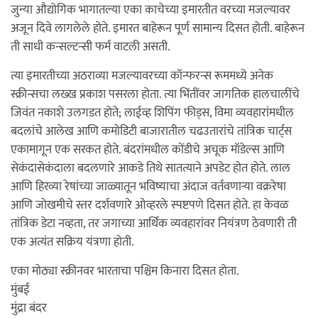
जुन्या औद्योगिक भागातल्या एका काचेच्या इमारतीत वरच्या मजल्यावर
अजून दिवे लागलेले होते. इमारत बाहेरून पूर्ण सामान्य दिसत होती. बाहेरून
ती साधी कन्सल्टन्सी फर्म वाटली असती.
त्या इमारतीच्या अठराव्या मजल्यावरच्या कॉन्फरन्स रूममध्ये अनेक
स्क्रीन्सचा लख्ख प्रकाश पसरला होता. त्या भिंतींवर जागतिक हालचालींचे
जिवंत नकाशे उलगडत होते; लाईव्ह शिपिंग फीड्स, विमा व्यवहारांमधील
बदलांचे आलेख आणि कमोडिटी बाजारातील चढउतारांचे तांत्रिक चार्ट्स
एकामागून एक सरकत होते. बंदरांमधील कोंडीचे अचूक मॉडेल्स आणि
सेकंदासेकंदाला बदलणारे आकडे तिथे सातत्याने अपडेट होत होते. लाल
आणि हिरव्या रेषांच्या जाळ्यातून भविष्याचा अंदाज वर्तवणाऱ्या वक्ररेषा
आणि जोखमीचे स्तर दर्शवणारे ओव्हरले स्पष्टपणे दिसत होते. हा केवळ
तांत्रिक डेटा नव्हता, तर जगाच्या आर्थिक व्यवहारांवर नियंत्रण ठेवणारी ती
एक अत्यंत सक्रिय यंत्रणा होती.
एका मोठ्या स्क्रीनवर भारताचा पश्चिम किनारा दिसत होता.
मुंबई
मुंद्रा बंदर