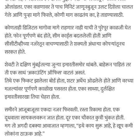
ओलांडला. एका वळणावर ते पाच मिनिटं जाणूनबुजून उलट दिशेला चालत
गेले आणि पुन्हा मागे फिरले, कोणी माग काढतंय का, हे ताडण्यासाठी.
कोणताही डिजिटल मागोवा मागे राहणार नाही याची ते पुरेपूर काळजी घेत
होते. फोन पूर्णपणे बंद होते, सीम कार्ड्स बदललेली होती आणि
सीसीटीव्हीच्या नजरेतून वाचण्यासाठी ते शक्यतो अंधाऱ्या कोपऱ्यांतूनच
सरकत होते.
शेवटी ते दक्षिण मुंबईतल्या जुन्या इमारतीसमोर थांबले. बाहेरून पाहिलं तर
ती एक साधं 'अकाउंटिंग ऑफिस' वाटलं असतं.
तिथे एक फिकट झालेला बोर्ड होता, शटर अर्धेच ओढलेले होते आणि वरच्या
मजल्यांवर पूर्णपणे काळोख पसरला होता. एका साध्या, दुर्लक्षित
इमारतीसारखा तिचा चेहरा होता.
समीरने आजूबाजूला एकदा नजर फिरवली. रस्ता रिकामा होता. एक
दूधवाला सायकलवरून जात होता. दूर एका चौकात कुत्री भुंकत होती.
मग तो अगदी दबक्या आवाजात म्हणाला, “इथे काय सुरू आहे, हे खूप कमी
लोकांना ठाऊक आहे.”