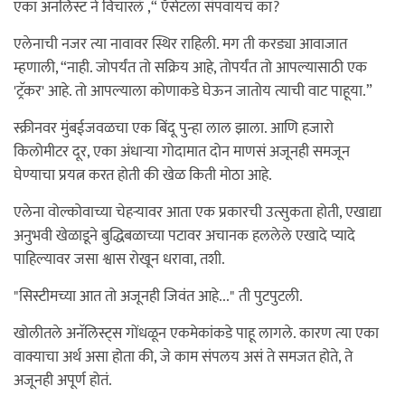
एका अनॅलिस्ट ने विचारलं ,“ ऍसेटला संपवायचं का?
एलेनाची नजर त्या नावावर स्थिर राहिली. मग ती करड्या आवाजात
म्हणाली, “नाही. जोपर्यंत तो सक्रिय आहे, तोपर्यंत तो आपल्यासाठी एक
'ट्रॅकर' आहे. तो आपल्याला कोणाकडे घेऊन जातोय त्याची वाट पाहूया.”
स्क्रीनवर मुंबईजवळचा एक बिंदू पुन्हा लाल झाला. आणि हजारो
किलोमीटर दूर, एका अंधाऱ्या गोदामात दोन माणसं अजूनही समजून
घेण्याचा प्रयत्न करत होती की खेळ किती मोठा आहे.
एलेना वोल्कोवाच्या चेहऱ्यावर आता एक प्रकारची उत्सुकता होती, एखाद्या
अनुभवी खेळाडूने बुद्धिबळाच्या पटावर अचानक हललेले एखादे प्यादे
पाहिल्यावर जसा श्वास रोखून धरावा, तशी.
"सिस्टीमच्या आत तो अजूनही जिवंत आहे..." ती पुटपुटली.
खोलीतले अनॅलिस्ट्स गोंधळून एकमेकांकडे पाहू लागले. कारण त्या एका
वाक्याचा अर्थ असा होता की, जे काम संपलय असं ते समजत होते, ते
अजूनही अपूर्ण होतं.