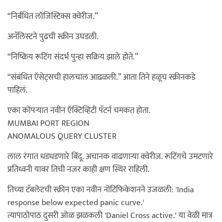
“निर्बंधित लॉजिस्टिक्स क्वेरीज.”
अनॅलिस्टने पुढची स्क्रीन उघडली.
“निष्क्रिय रूटिंग संदर्भ पुन्हा सक्रिय झाले होते.”
“संबंधित ऍसेट्सची हालचाल आढळली.” आता तिने हळूच स्क्रीनकडे
पाहिलं.
एका कोपऱ्यात नवीन ऍक्टिव्हिटी पॅटर्न चमकत होता.
MUMBAI PORT REGION
ANOMALOUS QUERY CLUSTER
लाल रंगात धडधडणारे बिंदू. अचानक वाढणाऱ्या क्वेरीज. रूटिंगचे उमटणारे
प्रतिध्वनी यावर तिची नजर काही क्षण स्थिर राहिली.
तिच्या टॅबलेटची स्क्रीन एका नवीन नोटिफिकेशनने उजळली: 'India
response below expected panic curve.'
त्यापाठोपाठ दुसरी ओळ झळकली 'Daniel Cross active.' या वेळी मात्र