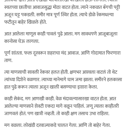
आरवचा श्वास आता एखाद्या भात्यासारखा वरखाली होऊ लागला. त्याला
स्वतःच्या छातीचा आवाजसुद्धा मोठा वाटत होता. त्याने नकळत बॅगची पट्टी
अजून घट्ट पकडली. समीर मात्र पूर्ण स्थिर होता. त्याचे डोळे रॅकमधल्या
फटीतून बाहेर खिळले होते.
आत आलेला माणूस काही पावलं पुढे आला. मग सावधपणे आजूबाजूला
कानोसा घेऊ लागला.
पूर्ण शांतता. फक्त दूरवरून शहराचा मंद आवाज. आणि गोदामात फिरणारा
ताण.
त्या माणसाची सावली रॅकवर हलत होती. क्षणभर आरवला वाटलं तो थेट
त्यांच्या दिशेने वळणार. त्याच्या मानेमागे घाम जमा झाला. समीरने हलकासा
हात पुढे करून त्याला अजून खाली बसण्याचा इशारा केला.
काही सेकंद. मग आणखी काही. वेळ मंदावल्यासारखा वाटत होता. आत
आलेल्या माणसाने शेवटी एकदा मागे वळून पाहिलं. जणू त्याला काहीतरी
जाणवलं होतं. पण खात्री नव्हती. तो काही क्षण तसाच उभा राहिला.
मग वळला. लोखंडी दरवाज्याकडे चालत गेला. आणि तो बाहेर गेला.