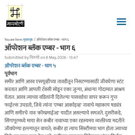
Skip to main content
You are here:
मुख्यपृष्ठ
/
ऑपरेशन ब्लॅक एम्बर - भाग ६
ऑपरेशन ब्लॅक एम्बर - भाग ६
Submitted by
नितनवे
on 8 May, 2026 - 13:47
ऑपरेशन ब्लॅक एम्बर - भाग ५
पूर्वभाग
समीर आणि आरव एसयूव्हीच्या तावडीतून निसटण्यासाठी जीवघेणा स्टंट
करतात आणि आपली टॅक्सी सोडून एका जुन्या, अंधाऱ्या गोदामात आश्रय
घेतात. आरव त्याच्या वडिलांनी दिलेल्या पासवर्डचा वापर करून गुप्त
फाईल्स उघडतो, जिथे त्यांना 'एम्बर आर्काइव्ह' नावाचे महाकाय षड्यंत्र
आणि समीरचे नाव 'कॉम्प्रमाईज्ड' यादीत असल्याचे समजते. दुसरीकडे,
सिंगापूरमध्ये माया सेन कबीर नावाच्या एका रहस्यमय व्यक्तीच्या मदतीने
जीवघेण्या हल्ल्यातून वाचते; कबीर हा त्याच सिस्टीमचा भाग होता ज्याच्या