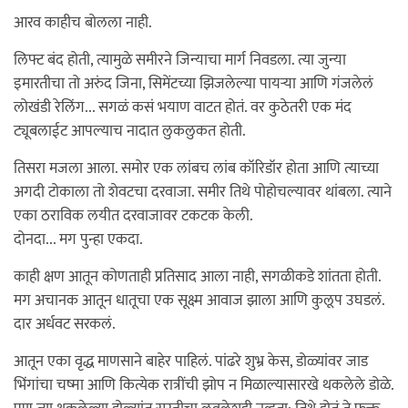
आरव काहीच बोलला नाही.
लिफ्ट बंद होती, त्यामुळे समीरने जिन्याचा मार्ग निवडला. त्या जुन्या
इमारतीचा तो अरुंद जिना, सिमेंटच्या झिजलेल्या पायऱ्या आणि गंजलेलं
लोखंडी रेलिंग... सगळं कसं भयाण वाटत होतं. वर कुठेतरी एक मंद
ट्यूबलाईट आपल्याच नादात लुकलुकत होती.
तिसरा मजला आला. समोर एक लांबच लांब कॉरिडॉर होता आणि त्याच्या
अगदी टोकाला तो शेवटचा दरवाजा. समीर तिथे पोहोचल्यावर थांबला. त्याने
एका ठराविक लयीत दरवाजावर टकटक केली.
दोनदा... मग पुन्हा एकदा.
काही क्षण आतून कोणताही प्रतिसाद आला नाही, सगळीकडे शांतता होती.
मग अचानक आतून धातूचा एक सूक्ष्म आवाज झाला आणि कुलूप उघडलं.
दार अर्धवट सरकलं.
आतून एका वृद्ध माणसाने बाहेर पाहिलं. पांढरे शुभ्र केस, डोळ्यांवर जाड
भिंगांचा चष्मा आणि कित्येक रात्रींची झोप न मिळाल्यासारखे थकलेले डोळे.