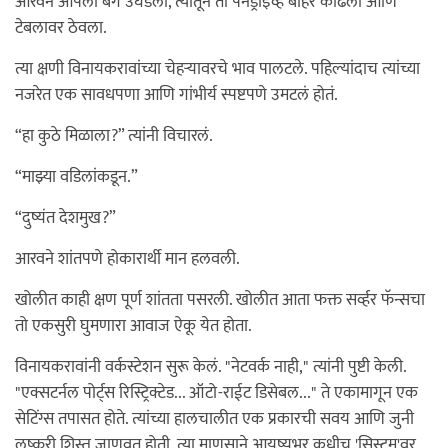
आरवने आपली बॅग उघडली, त्यातून तो पेनड्राइव्ह बाहेर काढला आणि
टेबलावर ठेवला.
त्या क्षणी विनायकरावांच्या चेहऱ्यावरचे भाव पालटले. पहिल्यांदाच त्यांच्या
नजरेत एक सावधपणा आणि गांभीर्य स्पष्टपणे उमटलं होतं.
“हा कुठे मिळाला?” त्यांनी विचारलं.
“माझ्या वडिलांकडून.”
“दुष्यंत देशमुख?”
आरवने शांतपणे होकारार्थी मान हलवली.
खोलीत काही क्षण पूर्ण शांतता पसरली. खोलीत आता फक्त सर्व्हर फॅन्सचा
तो एकसुरी घुमणारा आवाज ऐकू येत होता.
विनायकरावांनी वर्कस्टेशन सुरू केलं. "नेटवर्क नाही," त्यांनी पुष्टी केली.
"एक्सटर्नल पोर्ट्स रिस्ट्रिक्टेड... ऑटो-राईट डिसेबल..." ते एकामागून एक
सेटिंग्स तपासत होते. त्यांच्या हालचालीत एक प्रकारची सवय आणि जुनी
लष्करी शिस्त जाणवत होती. त्या माणसाने आयुष्यभर कधीच 'सिस्टम'वर