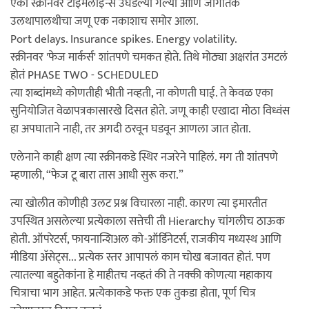
एका स्क्रीनवर टाइमलाइन्स उघडल्या गेल्या आणि जागतिक
उलथापालथीचा जणू एक नकाशाच समोर आला.
Port delays. Insurance spikes. Energy volatility.
स्क्रीनवर 'फेज मार्कर्स' शांतपणे चमकत होते. तिथे मोठ्या अक्षरांत उमटलं
होतं PHASE TWO - SCHEDULED
त्या शब्दांमध्ये कोणतीही भीती नव्हती, ना कोणती घाई. ते केवळ एका
सुनियोजित वेळापत्रकासारखे दिसत होते. जणू काही एखादा मोठा विध्वंस
हा अपघाताने नाही, तर अगदी ठरवून घडवून आणला जात होता.
एलेनाने काही क्षण त्या स्क्रीनकडे स्थिर नजरेने पाहिलं. मग ती शांतपणे
म्हणाली, “फेज टू बारा तास आधी सुरू करा.”
त्या खोलीत कोणीही उलट प्रश्न विचारला नाही. कारण त्या इमारतीत
उपस्थित असलेल्या प्रत्येकाला सत्तेची ती Hierarchy चांगलीच ठाऊक
होती. ऑपरेटर्स, फायनान्शिअल को-ऑर्डिनेटर्स, राजकीय मध्यस्थ आणि
मीडिया अ‍ॅसेट्स... प्रत्येक स्तर आपापलं काम चोख बजावत होतं. पण
त्यातल्या बहुतेकांना हे माहीतच नव्हतं की ते नक्की कोणत्या महाकाय
चित्राचा भाग आहेत. प्रत्येकाकडे फक्त एक तुकडा होता, पूर्ण चित्र