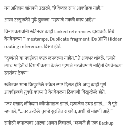
मग अतिशय शांतपणे उद्गारले, “हे केवळ साधं आर्काइव्ह नाही.”
आरव उत्सुकतेने पुढे झुकला. “म्हणजे नक्की काय आहे?”
विनायकरावांनी स्क्रीनवर काही Linked references दाखवले. तिथे
वेगवेगळ्या Timestamps, Duplicate fragment IDs आणि Hidden
routing references दिसत होते.
“दुष्यंतने या फाईल्स फक्त लपवल्या नाहीत,” ते क्षणभर थांबले. “त्याने
त्याचं माहितीचं विभागीकरण केलंय म्हणजे गरजेप्रमाणे माहिती वेगवेगळ्या
स्तरांवर ठेवणं”
स्क्रीनवर आता विखुरलेले संकेत स्पष्ट दिसत होते. जणू काही पूर्ण
आर्काइव्हचे तुकडे करून ते वेगवेगळ्या ठिकाणी विखुरलेले होते.
“जर एखादं लोकेशन कॉम्प्रोमाइज झालं, म्हणजेच उघड झालं...” ते पुढे
म्हणाले, “...तर उरलेले तुकडे सुरक्षित राहावेत, अशी ही मांडणी आहे.”
समीरने कपाळावर आठ्या आणत विचारलं, “म्हणजे ही एक Backup