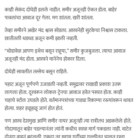
काही सेकंद दोघेही हलले नाहीत. समीर अजूनही ऐकत होता. बाहेर
पावलांचा आवाज दूर गेला. मग शांतता. खरी शांतता.
तेव्हा समीरने अखेर मंद श्वास सोडला. आरवनेही सुटकेचा निश्वास टाकला.
छातीतली धडधड अजून कमी झाली नव्हती.
“थोडावेळ आपण इथेच बसून राहूया,” समीर कुजबुजला. त्याचा आवाज
अजूनही मंद होता. आरवने मानेनेच होकार दिला.
दोघेही सावलीत तस्सेच बसून राहिले.
पहाट अजून पूर्णपणे उजाडली नव्हती. समुद्रावर राखाडी प्रकाश उतरू
लागला होता. दूरवरून लोकल ट्रेनचा आवाज हवेत पसरत होता. काही
चहाचे स्टॉल उघडले होते. वर्तमानपत्रांच्या गाड्या रिकाम्या रस्त्यांवरून धावत
होत्या. शहर हळूहळू जागं होत होतं.
पण आरव देशमुख आणि समीर नायर अजूनही त्या रात्रीतच अडकलेले होते.
गोदामातून बाहेर पडल्यानंतर त्यांनी कधीच सरळ मार्ग पकडला नाही. वाटेत
दोनदा वाहनं बदलली. एकदा तर मुद्दाम गर्दीच्या गल्लीतून चालत रस्ता