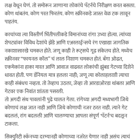
लक्ष वेधून घेणं. तो समोरून जाणाऱ्या लोकांचे पॅटर्नचे निरीक्षण करत बसला.
कोण थांबतंय. कोण परत फिरतंय. कोण स्क्रीनकडे जास्त वेळ टक लावून
पाहतंय.
काचांच्या त्या विस्तीर्ण भिंतीपलीकडे विमानांच्या रांगा उभ्या होत्या. त्यांच्या
शेपट्यांवर विविध देशांचे झेंडे आणि एअरलाईन्सचे रंग एखाद्या जागतिक
नकाशासारखे चमकत होते. जणू काही ते रूट्सचे गूढ संकेतच होते. मध्येच
स्क्रीनवर “फायनल कॉल” चं लाल निशाण चमकत होतं. बॅगा ओढत,
एकमेकांना हाका मारत आणि आवाज वाढवत लोकांची झुंबड गेटच्या दिशेने
धावत होती. पण डॅनियल मात्र हलला नाही; जणू त्या कोलाहलाशी त्याचा
काही संबंधच नव्हता. तो तेव्हाच उठला, जेव्हा तो आरडाओरडा थांबला आणि
गेटवर एक निवांत शांतता पसरली.
तो अगदी संथ पावलांनी पुढे चालत गेला. रांगेच्या अगदी मध्यभागी जिथे
कोणाचं लक्ष जात नाही आणि जिथे कोणाची नजर ठरत नाही. त्याने गेट
बदललं, रांग बदलली आणि चालण्याचा आपला संपूर्ण 'पॅटर्न'च बदलून
टाकला.
सिक्युरिटी स्कॅनच्या दरम्यानही कोणाच्या नजरेत येणार नाही असंच त्याचं