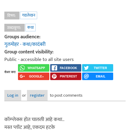
गद्यलेखन
विषय:
कथा
शब्दखुणा:
Groups audience:
गुलमोहर - कथा/कादंबरी
Group content visibility:
Public - accessible to all site users
WHATSAPP
FACEBOOK
TWITTER
शेअर करा
GOOGLE+
PINTEREST
EMAIL
Log in
or
register
to post comments
कॉम्प्लेक्स होत चालली आहे कथा..
मस्त प्लॉट आहे, एकदम हटके