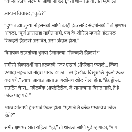
“के-सीरिजचे संदर्भ मी आधी पाहिलेत,” तो धीम्या आवाजात म्हणाला.
आरवने विचारलं, “कुठे?”
“दुष्यंतच्या जुन्या नोट्समध्ये आणि काही इंटरसेप्टेड संदर्भांमध्ये.” तो क्षणभर
थांबला. “पूर्ण आराखडा माहीत नाही, पण के-सीरिज म्हणजे 'इंटरनल
रिकव्हरी हँडलर्स' असावेत, असा अंदाज होता.”
विनायक राऊतांच्या भुवया उंचावल्या. “रिकव्हरी हँडलर्स?”
समीरने होकारार्थी मान हलवली. “जर एखादं ऑपरेशन फसलं... किंवा
एखादा महत्त्वाचा मोहरा गायब झाला... तर हे लोक विखुरलेले तुकडे एकत्र
करायचे.” त्याचा आवाज आता आणखीनच खोल गेला होता. “डेड ड्रॉप्स...
राउटिंग चेन्स... फॉलबॅक आयडेंटिटीज. जे सामान्यांना दिसत नाही, ते हे
लोक पाहायचे.”
आरव शांतपणे हे सगळं ऐकत होता. “म्हणजे ते ब्लॅक एम्बरचेच लोक
होते?”
समीर क्षणभर शांत राहिला. “हो,” तो थांबला आणि पुढे म्हणाला, “पण