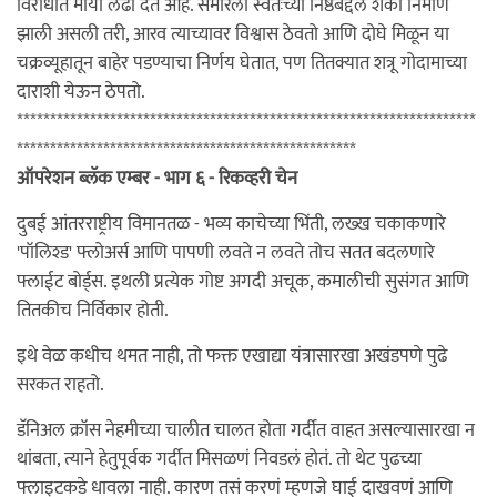
विरोधात माया लढा देत आहे. समीरला स्वतःच्या निष्ठेबद्दल शंका निर्माण
झाली असली तरी, आरव त्याच्यावर विश्वास ठेवतो आणि दोघे मिळून या
चक्रव्यूहातून बाहेर पडण्याचा निर्णय घेतात, पण तितक्यात शत्रू गोदामाच्या
दाराशी येऊन ठेपतो.
*********************************************************************
***************************************************
ऑपरेशन ब्लॅक एम्बर - भाग ६ - रिकव्हरी चेन
दुबई आंतरराष्ट्रीय विमानतळ - भव्य काचेच्या भिंती, लख्ख चकाकणारे
'पॉलिश्ड' फ्लोअर्स आणि पापणी लवते न लवते तोच सतत बदलणारे
फ्लाईट बोर्ड्स. इथली प्रत्येक गोष्ट अगदी अचूक, कमालीची सुसंगत आणि
तितकीच निर्विकार होती.
इथे वेळ कधीच थमत नाही, तो फक्त एखाद्या यंत्रासारखा अखंडपणे पुढे
सरकत राहतो.
डॅनिअल क्रॉस नेहमीच्या चालीत चालत होता गर्दीत वाहत असल्यासारखा न
थांबता, त्याने हेतुपूर्वक गर्दीत मिसळणं निवडलं होतं. तो थेट पुढच्या
फ्लाइटकडे धावला नाही. कारण तसं करणं म्हणजे घाई दाखवणं आणि