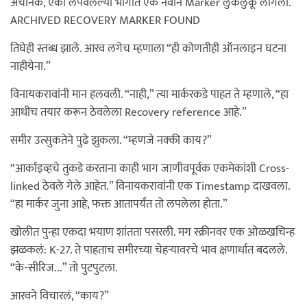
अचानक, एका लपवलेल्या भागात एक नवीन Marker लुकलुकू लागला.
ARCHIVED RECOVERY MARKER FOUND
तिघेही स्तब्ध झाले. आरव लगेच म्हणाला “ही कोणतीही ऑनलाइन घटना
नाहीयेना.”
विनायकरावांनी मान हलवली. “नाही,” त्या मार्करकडे पाहत ते म्हणाले, “हा
आधीच तयार करून ठेवलेला Recovery reference आहे.”
समीर उत्सुकतेने पुढे झुकला. “म्हणजे नक्की काय?”
“आर्काइव्हचे तुकडे करताना काही भाग जाणीवपूर्वक एकमेकांशी Cross-
linked ठेवले गेले आहेत.” विनायकरावांनी एक Timestamp दाखवला.
“हा मार्कर जुना आहे, फक्त आतापर्यंत तो लपलेला होता.”
खोलीत पुन्हा एकदा भयाण शांतता पसरली. मग स्क्रीनवर एक ओळखचिन्ह
झळकलं: K-27. ते पाहताच समीरच्या चेहऱ्यावरचे भाव क्षणार्धात बदलले.
“के-सीरिज...” तो पुटपुटला.
आरवने विचारलं, “काय?”