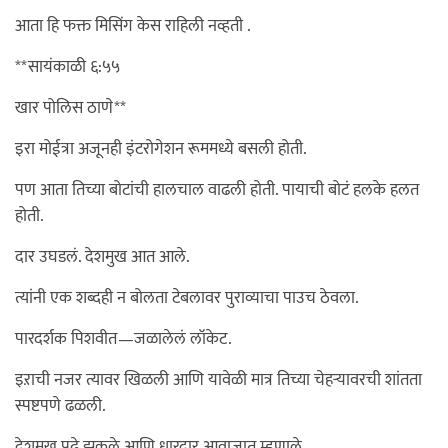
आता हि फक्त मिसिंग केस राहिली नव्हती .
**सायंकाळी ६:५५
खार पोलिस ठाणे**
इरा मोईत्रा अजूनही इंटरोगेशन रूममध्ये बसली होती.
पण आता तिच्या बोटांची हालचाल वाढली होती. पायाची बोटं हलके हलत
होती.
दार उघडलं. देशमुख आत आले.
त्यांनी एक शब्दही न बोलता टेबलावर पुराव्याचा पाउच ठेवला.
पारदर्शक पिशवीत—जळालेलं लॉकेट.
इऱाची नजर त्यावर खिळली आणि यावेळी मात्र तिच्या चेहऱ्यावरची शांतता
स्पष्टपणे ढळली.
देशमुख पुढे झुकले आणि धारदार आवाजात म्हणाले,