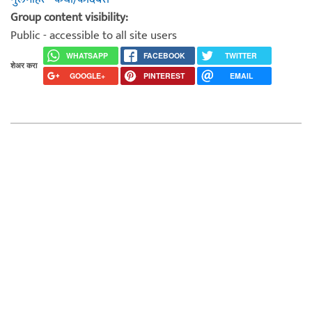
Group content visibility:
Public - accessible to all site users
WHATSAPP
FACEBOOK
TWITTER
शेअर करा
GOOGLE+
PINTEREST
EMAIL