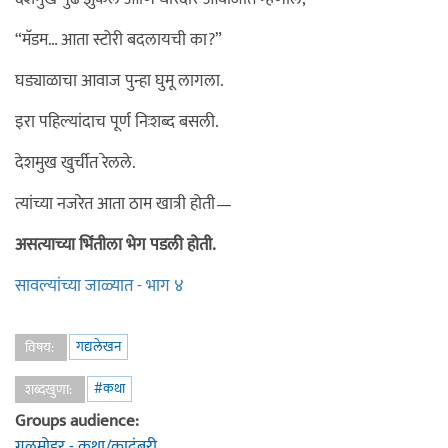
“मॅडम… आता स्टोरी बदलायची का?”
घड्याळाचा आवाज पुन्हा घुमू लागला.
इरा पहिल्यांदाच पूर्ण निःशब्द बसली.
देशमुख खुर्चीत रेलले.
त्यांच्या नजरेत आता ठाम खात्री होती—
असत्याच्या भिंतीला भेग पडली होती.
सावल्यांच्या जाळ्यात - भाग ४
गद्यलेखन
विषय:
#कथा
शब्दखुणा:
Groups audience:
गुलमोहर - कथा/कादंबरी