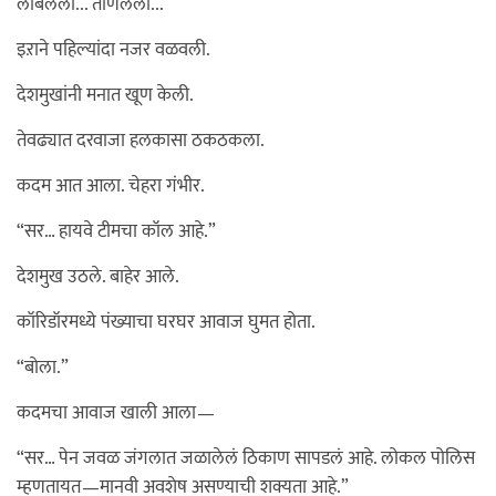
लांबलेली... ताणलेली...
इऱाने पहिल्यांदा नजर वळवली.
देशमुखांनी मनात खूण केली.
तेवढ्यात दरवाजा हलकासा ठकठकला.
कदम आत आला. चेहरा गंभीर.
“सर… हायवे टीमचा कॉल आहे.”
देशमुख उठले. बाहेर आले.
कॉरिडॉरमध्ये पंख्याचा घरघर आवाज घुमत होता.
“बोला.”
कदमचा आवाज खाली आला—
“सर… पेन जवळ जंगलात जळालेलं ठिकाण सापडलं आहे. लोकल पोलिस
म्हणतायत—मानवी अवशेष असण्याची शक्यता आहे.”