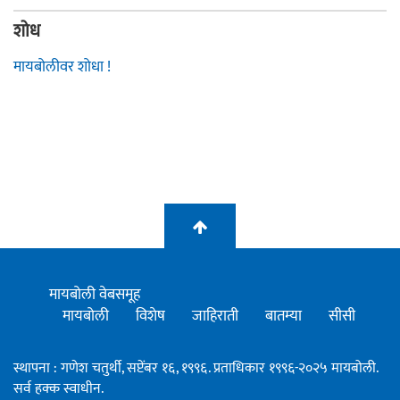
शोध
मायबोलीवर शोधा !
मायबोली वेबसमूह
मायबोली
विशेष
जाहिराती
बातम्या
सीसी
स्थापना : गणेश चतुर्थी, सप्टेंबर १६, १९९६. प्रताधिकार १९९६-२०२५ मायबोली.
सर्व हक्क स्वाधीन.