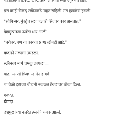
घड्याळाचा टिक… टिक… आवाज आता स्पष्ट ऐकू येत होता.
इरा काही सेकंद स्क्रीनकडे पाहत राहिली. मग हलकंसं हसली.
“ऑफिसर, मुंबईत अशा हजारो सिल्वर कार असतात.”
देशमुखांच्या नजरेत धार आली.
“बरोबर. पण या कारचा GPS लॉगही आहे.”
कदमने नकाशा उघडला.
स्क्रीनवर मार्ग चमकू लागला—
बांद्रा → सी लिंक → पेन हायवे
या वेळी इऱाच्या बोटांनी नकळत टेबलावर ठोका दिला.
एकदा.
दोनदा.
देशमुखांच्या नजरेत हलकी चमक आली.