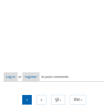
Log in
or
register
to post comments
Pages
1
2
पुढे >
शेवट »