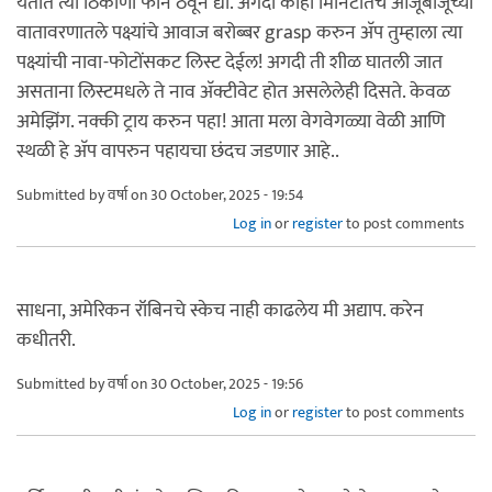
येतात त्या ठिकाणी फोन ठेवून द्या. अगदी काही मिनिटांतच आजूबाजूच्या
वातावरणातले पक्ष्यांचे आवाज बरोब्बर grasp करुन अ‍ॅप तुम्हाला त्या
पक्ष्यांची नावा-फोटोंसकट लिस्ट देईल! अगदी ती शीळ घातली जात
असताना लिस्टमधले ते नाव अ‍ॅक्टीवेट होत असलेलेही दिसते. केवळ
अमेझिंग. नक्की ट्राय करुन पहा! आता मला वेगवेगळ्या वेळी आणि
स्थळी हे अ‍ॅप वापरुन पहायचा छंदच जडणार आहे..
Submitted by
वर्षा
on 30 October, 2025 - 19:54
Log in
or
register
to post comments
साधना, अमेरिकन रॉबिनचे स्केच नाही काढलेय मी अद्याप. करेन
कधीतरी.
Submitted by
वर्षा
on 30 October, 2025 - 19:56
Log in
or
register
to post comments