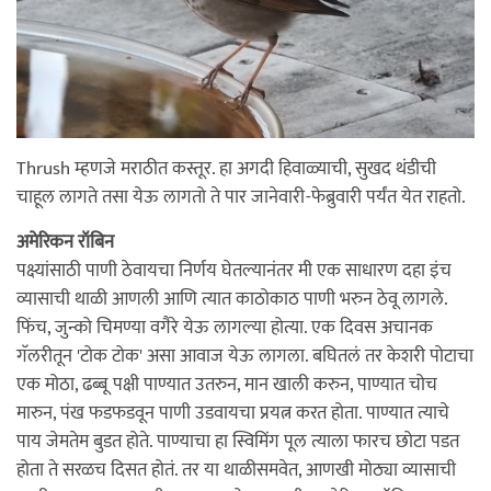
Thrush म्हणजे मराठीत कस्तूर. हा अगदी हिवाळ्याची, सुखद थंडीची
चाहूल लागते तसा येऊ लागतो ते पार जानेवारी-फेब्रुवारी पर्यंत येत राहतो.
अमेरिकन रॉबिन
पक्ष्यांसाठी पाणी ठेवायचा निर्णय घेतल्यानंतर मी एक साधारण दहा इंच
व्यासाची थाळी आणली आणि त्यात काठोकाठ पाणी भरुन ठेवू लागले.
फिंच, जुन्को चिमण्या वगैरे येऊ लागल्या होत्या. एक दिवस अचानक
गॅलरीतून 'टोक टोक' असा आवाज येऊ लागला. बघितलं तर केशरी पोटाचा
एक मोठा, ढब्बू पक्षी पाण्यात उतरुन, मान खाली करुन, पाण्यात चोच
मारुन, पंख फडफडवून पाणी उडवायचा प्रयत्न करत होता. पाण्यात त्याचे
पाय जेमतेम बुडत होते. पाण्याचा हा स्विमिंग पूल त्याला फारच छोटा पडत
होता ते सरळच दिसत होतं. तर या थाळीसमवेत, आणखी मोठ्या व्यासाची