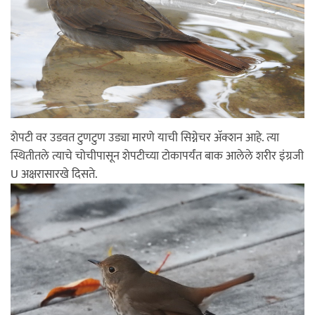
शेपटी वर उडवत टुणटुण उड्या मारणे याची सिग्नेचर अ‍ॅक्शन आहे. त्या
स्थितीतले त्याचे चोचीपासून शेपटीच्या टोकापर्यंत बाक आलेले शरीर इंग्रजी
U अक्षरासारखे दिसते.