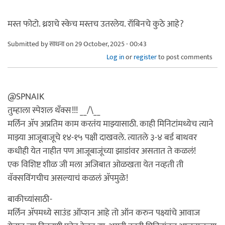
मस्त फोटो. थ्रशचे स्केच मस्तच उतरलेय. रॉबिनचे कुठे आहे?
Submitted by
साधना
on 29 October, 2025 - 00:43
Log in
or
register
to post comments
@SPNAIK
तुम्हाला स्पेशल थँक्स!!! __/\__
मर्लिन अ‍ॅप अप्रतिम काम करतंय माझ्यासाठी. काही मिनिटांमध्येच त्याने
माझ्या आजूबाजूचे १४-१५ पक्षी दाखवले. त्यातले ३-४ बर्ड बाथवर
कधीही येत नाहीत पण आजूबाजूंच्या झाडांवर असतात ते कळलं!
एक विशिष्ट शीळ जी मला अजिबात ओळखता येत नव्हती ती
वॅक्सविंगचीच असल्याचं कळलं अ‍ॅपमुळे!
बाकीच्यांसाठी-
मर्लिन अ‍ॅपमध्ये साउंड ऑप्शन आहे तो ऑन करुन पक्ष्यांचे आवाज