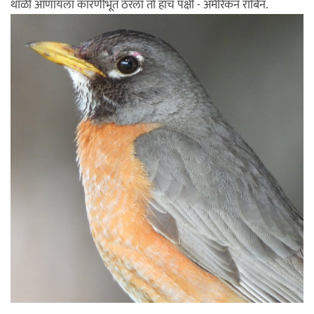
थाळी आणायला कारणीभूत ठरला तो हाच पक्षी - अमेरिकन रॉबिन.