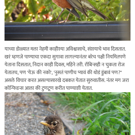
याच्या डोळ्यात मला नेहमी काहीश्या अविश्वासाचे, संशयाचे भाव दिसतात.
खरं म्हणजे पाण्याचा एकदा सुगावा लागल्यानंतर बरेच पक्षी नियमितपणे
येताना दिसतात, निदान काही दिवस, महिने तरी. रॉबिन्सही न चुकता रोज
येतातच, पण 'येऊ की नको', 'नुसतं पाणीच प्यावं की थोडं डुंबावं पण?"
असले विचार करत असल्यासारखे दबकत येतात सुरुवातीस. नंतर मग जरा
कॉन्फिडन्स आला की टुणटूण करीत पाण्याशी येतात.