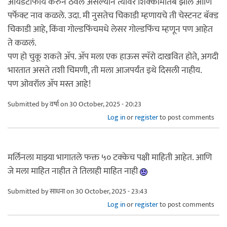
आयडेंटीफाय करुन ठेवले असल्याने त्यावर शिक्कामोर्तब झालं आणि
पर्फेक्ट नाव कळले. उदा. मी नुसतेच चिकाडी म्हणायचे ती चेस्टनट बॅक्ड
चिकाडी आहे, किंवा गोल्डफिंचमधे लेसर गोल्डफिंच म्हणून पण आहेत
ते कळलं.
पण हो चुकू शकते अ‍ॅप. अ‍ॅप मला एक हाऊस स्पॅरो दाखवित होते, अगदी
भारतात असते तशी चिमणी, ती मला आजपर्यंत इथे दिसली नाहीय.
पण ओवरॉल अ‍ॅप मस्त आहे!
Submitted by
वर्षा
on 30 October, 2025 - 20:23
Log in
or
register
to post comments
मर्लिनला माझ्या भागातले फक्त ५० टक्केच पक्षी माहिती आहेत. आणि
जे मला माहित नाहीत ते तिलाही माहित नाही
Submitted by
साधना
on 30 October, 2025 - 23:43
Log in
or
register
to post comments