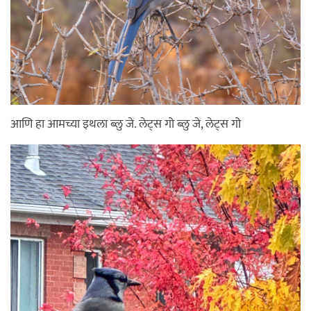
आणि हा आमच्या इथला ब्लु जे. लेट्स गो ब्लु जे, लेट्स गो