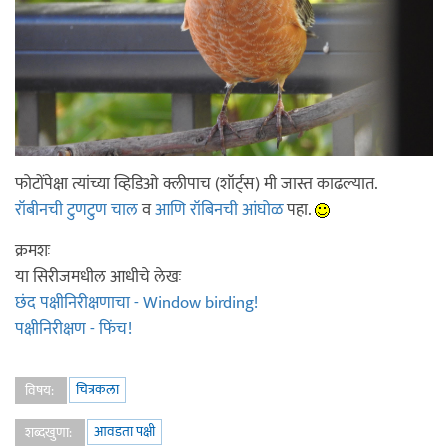
फोटोंपेक्षा त्यांच्या व्हिडिओ क्लीपाच (शॉर्ट्स) मी जास्त काढल्यात.
रॉबीनची टुणटुण चाल
व
आणि रॉबिनची आंघोळ
पहा.
क्रमशः
या सिरीजमधील आधीचे लेखः
छंद पक्षीनिरीक्षणाचा - Window birding!
पक्षीनिरीक्षण - फिंच!
चित्रकला
विषय:
आवडता पक्षी
शब्दखुणा: