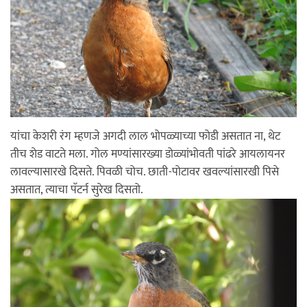
यांचा केशरी रंग म्हणजे अगदी लाल भोपळ्याच्या फोडी असतात ना, थेट
तीच शेड वाटते मला. गोल मण्यांसारख्या डोळ्यांभोवती पांढरे आयलायनर
लावल्यासारखे दिसते. पिवळी चोच. छाती-पोटावर खवल्यांसारखी पिसे
असतात, त्याचा पॅटर्न सुरेख दिसतो.