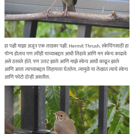
हा पक्षी माझा अजून एक लाडका पक्षी. Hermit Thrush. स्केचिंगसाठी हा
योग्य होताच पण तरीही याच्याबद्दल आधी लिहावे आणि मग स्केच काढावे
असे ठरवले होते. पण उलट झाले आणि माझे स्केच आधी काढून झाले
आणि आत्ता त्याच्याबद्दल लिहायला घेतलेय. त्यामुळे या लेखात त्याचे स्केच
आणि फोटो दोन्ही असतील.