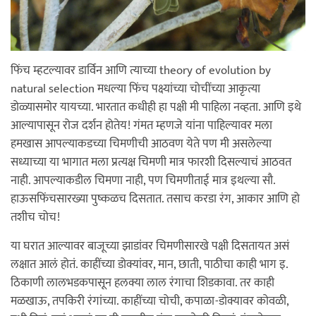
फिंच म्हटल्यावर डार्विन आणि त्याच्या theory of evolution by
natural selection मधल्या फिंच पक्ष्यांच्या चोचींच्या आकृत्या
डोळ्यासमोर यायच्या. भारतात कधीही हा पक्षी मी पाहिला नव्हता. आणि इथे
आल्यापासून रोज दर्शन होतेय! गंमत म्हणजे यांना पाहिल्यावर मला
हमखास आपल्याकडच्या चिमणीची आठवण येते पण मी असलेल्या
सध्याच्या या भागात मला प्रत्यक्ष चिमणी मात्र फारशी दिसल्याचं आठवत
नाही. आपल्याकडील चिमणा नाही, पण चिमणीताई मात्र इथल्या सौ.
हाऊसफिंचसारख्या पुष्कळच दिसतात. तसाच करडा रंग, आकार आणि हो
तशीच चोच!
या घरात आल्यावर बाजूच्या झाडांवर चिमणीसारखे पक्षी दिसतायत असं
लक्षात आलं होतं. काहींच्या डोक्यांवर, मान, छाती, पाठीचा काही भाग इ.
ठिकाणी लालभडकपासून हलक्या लाल रंगाचा शिडकावा. तर काही
मळखाऊ, तपकिरी रंगांच्या. काहींच्या चोची, कपाळा-डोक्यावर कोवळी,