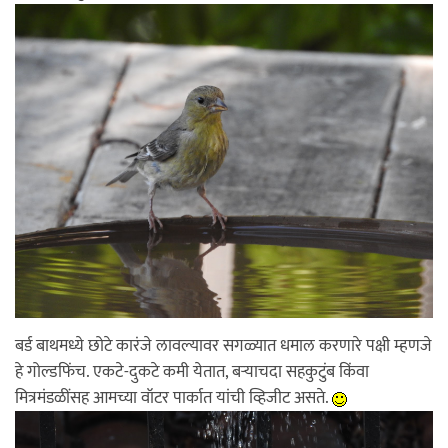
बर्ड बाथमध्ये छोटे कारंजे लावल्यावर सगळ्यात धमाल करणारे पक्षी म्हणजे
हे गोल्डफिंच. एकटे-दुकटे कमी येतात, बर्‍याचदा सहकुटुंब किंवा
मित्रमंडळींसह आमच्या वॉटर पार्कात यांची व्हिजीट असते.