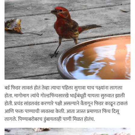
बर्ड फिडर लावलं होतं तेव्हा त्याचा पहिला सुगावा याच पक्ष्यांना लागला
होता. मागोमाग त्यांचे गोल्डफिंचसारखे भाईबंधूही यायला सुरुवात झाली
होती. प्रचंड सांडलवंड करणारे पक्षी असल्याने वैतागून फिडर काढून टाकलं
आणि फक्त पाण्याची व्यवस्था केली. आता जास्त प्रमाणात फिंच दिसू
लागले. पिण्याबरोबरच डुंबायलाही पाणी मिळत होतंच.