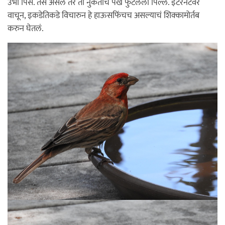
उभी पिसं. तसं असलं तर ती नुकतीच पंख फुटलेली पिल्लं. इंटरनेटवर
वाचून, इकडेतिकडे विचारुन हे हाऊसफिंचच असल्याचं शिक्कामोर्तब
करुन घेतलं.