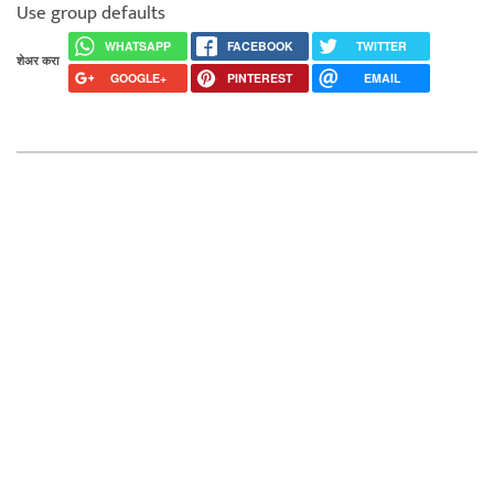
Use group defaults
WHATSAPP
FACEBOOK
TWITTER
शेअर करा
GOOGLE+
PINTEREST
EMAIL