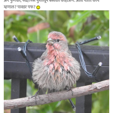
अंग फुगवत, पंख/पिसं फुलावून बसतात काहीजण. आता याला काय
म्हणाल? पावडर पफ?