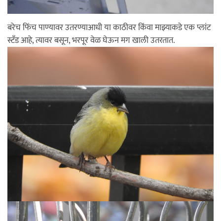
बरेच फिंच पाण्यावर उतरण्याआधी या काठीवर किंवा माझ्याकडे एक प्लांट
स्टँड आहे, त्यावर बसून, भरपूर वेळ घेऊन मग खाली उतरतात.