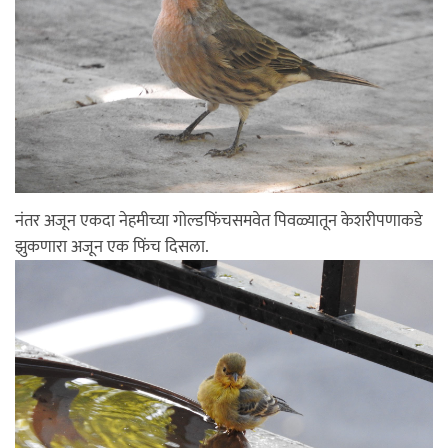
नंतर अजून एकदा नेहमीच्या गोल्डफिंचसमवेत पिवळ्यातून केशरीपणाकडे
झुकणारा अजून एक फिंच दिसला.