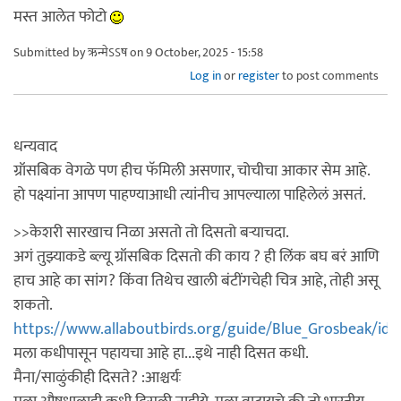
मस्त आलेत फोटो
Submitted by
ऋन्मेऽऽष
on 9 October, 2025 - 15:58
Log in
or
register
to post comments
धन्यवाद
ग्रॉसबिक वेगळे पण हीच फॅमिली असणार, चोचीचा आकार सेम आहे.
हो पक्ष्यांना आपण पाहण्याआधी त्यांनीच आपल्याला पाहिलेलं असतं.
>>केशरी सारखाच निळा असतो तो दिसतो बऱ्याचदा.
अगं तुझ्याकडे ब्ल्यू ग्रॉसबिक दिसतो की काय ? ही लिंक बघ बरं आणि
हाच आहे का सांग? किंवा तिथेच खाली बंटींगचेही चित्र आहे, तोही असू
शकतो.
https://www.allaboutbirds.org/guide/Blue_Grosbeak/id
मला कधीपासून पहायचा आहे हा...इथे नाही दिसत कधी.
मैना/साळुंकीही दिसते? :आश्चर्यः