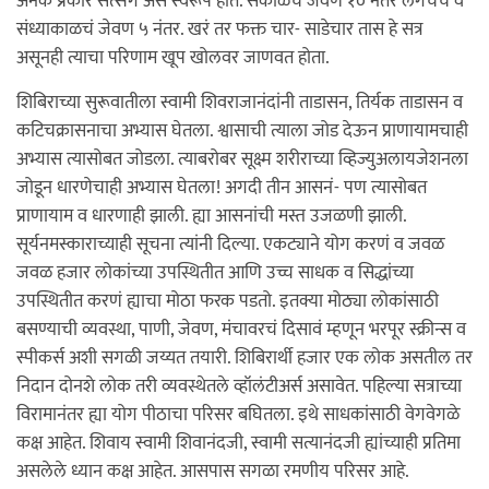
अनेक प्रकारे सत्संग असं स्वरूप होतं. सकाळचं जेवण १० नंतर लगेचच व
संध्याकाळचं जेवण ५ नंतर. खरं तर फक्त चार- साडेचार तास हे सत्र
असूनही त्याचा परिणाम खूप खोलवर जाणवत होता.
शिबिराच्या सुरूवातीला स्वामी शिवराजानंदांनी ताडासन, तिर्यक ताडासन व
कटिचक्रासनाचा अभ्यास घेतला. श्वासाची त्याला जोड देऊन प्राणायामचाही
अभ्यास त्यासोबत जोडला. त्याबरोबर सूक्ष्म शरीराच्या व्हिज्युअलायजेशनला
जोडून धारणेचाही अभ्यास घेतला! अगदी तीन आसनं- पण त्यासोबत
प्राणायाम व धारणाही झाली. ह्या आसनांची मस्त उजळणी झाली.
सूर्यनमस्काराच्याही सूचना त्यांनी दिल्या. एकट्याने योग करणं व जवळ
जवळ हजार लोकांच्या उपस्थितीत आणि उच्च साधक व सिद्धांच्या
उपस्थितीत करणं ह्याचा मोठा फरक पडतो. इतक्या मोठ्या लोकांसाठी
बसण्याची व्यवस्था, पाणी, जेवण, मंचावरचं दिसावं म्हणून भरपूर स्क्रीन्स व
स्पीकर्स अशी सगळी जय्यत तयारी. शिबिरार्थी हजार एक लोक असतील तर
निदान दोनशे लोक तरी व्यवस्थेतले व्हॉलंटीअर्स असावेत. पहिल्या सत्राच्या
विरामानंतर ह्या योग पीठाचा परिसर बघितला. इथे साधकांसाठी वेगवेगळे
कक्ष आहेत. शिवाय स्वामी शिवानंदजी, स्वामी सत्यानंदजी ह्यांच्याही प्रतिमा
असलेले ध्यान कक्ष आहेत. आसपास सगळा रमणीय परिसर आहे.