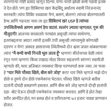
लागणार्‍या गोष्टी प्रसाद म्हणून दिल्या. घेणा-याची झोळी कमी पडावी इतके
ते देत होते. पण ह्या शिबिराचा खरा केंद्रबिंदू अर्थातच स्वामी निरंजनानंद
सरस्वती! त्यांच शिबिर स्थळावर येणं, बसणं, बोलणं! त्यांच्या बोलण्यातली
डेप्थ आणि गहनता! मला तर ह्या
शिबिराचं खरं USP हे त्यांच्या
उपस्थितीमध्ये आपण असणं हेच वाटलं. सत्संग ज्याला म्हणतात. गुरू की
मौजुदगी!
आजच्या काळातले परमहंस असूनही त्यांचा साधेपणा,
इतरांबद्दलचा आदर! त्यांची इतकी उंची असूनही त्यांच्यामुळे कोणतंही
दडपण न येणं! अवघड आसनाच्या स्थितीमध्ये दोन श्वास जास्त थांबवल्यावर
त्यांचं
"मै कभी कभी गिनती भूल जाता हूँ"
म्हणणं! कीर्तनाच्या वेळी त्यांचं
रंगून गाणं म्हणणं! किंवा एखादा मोठा विचार सहजपणे सांगणं! स्वामीजी
म्हणाले की, मला अजिबात नमस्कार किंवा चरणस्पर्श करू नका. तर फक्त
हे
"चार मिले चौसठ खिले, बीस करे जोड़"
करा! चार मिले म्हणजे माझे दोन
डोळे व तुमचे दोन डोळे एकमेकांना भेटतात. चौसठ खिले म्हणजे बत्तीस
दातांनी दोघंही प्रसन्नपणे हसतात. आणि बीस करे जोड़ म्हणजे दोन्ही हातांची
दहा- बोटं घेऊन दोघंही एकमेकांना नमस्कार करतात. आणि हे होतं तेव्हा
शरीर आनंदित होतं, मन प्रसन्न होतं व शरीरातल्या ७२ हजार नाड्या प्राणवान
होतात.