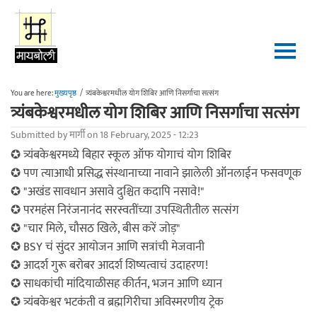
Skip to main content
You are here:
मुख्यपृष्ठ
/
त्र्यंबकेश्वरमधील योग शिबिर आणि निसर्गाचा सत्संग
त्र्यंबकेश्वरमधील योग शिबिर आणि निसर्गाचा सत्संग
Submitted by
मार्गी
on 18 February, 2025 - 12:23
✪ त्र्यंबकेश्वरमध्ये बिहार स्कूल ऑफ योगाचं योग शिबिर
✪ पण त्याआधी प्रसिद्ध संस्थानाच्या नावाने झालेली ऑनलाईन फसवणूक
✪ "अखंड सावधान असावे दुश्चित कदापि नसावे!"
✪ परमहंस निरंजनानंद सरस्वतींच्या उपस्थितीतील सत्संग
✪ "चार मिले, चौसठ खिले, बीस करें जोड़"
✪ BSY चं सुंदर आयोजन आणि सत्रांची मेजवानी
✪ आदर्श गुरू बरोबर आदर्श शिष्यत्वाचं उदाहरण!
✪ साधकांची मांदियाळीसह कीर्तन, भजन आणि ध्यान
✪ त्र्यंबकेश्वर भटकंती व ब्रह्मगिरीचा अविस्मरणीय ट्रेक