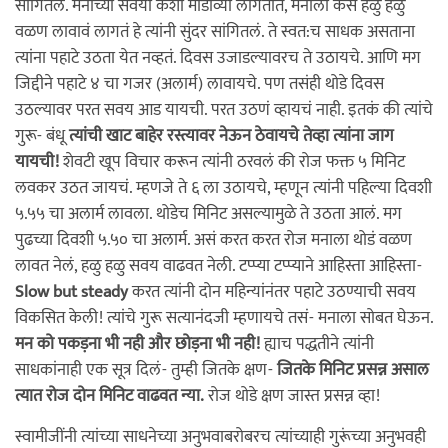
सांगितलं. मनाच्या सवयी कशा मोडाव्या लागतात, मनाला कसं हळु हळु
वळण लावावं लागतं हे त्यांनी सुंदर सांगितलं. ते स्वत:च साधक असताना
त्यांना पहाटे उठता येत नव्हतं. दिवस उजाडल्यावरच ते उठायचे. आणि मग
जिद्दीने पहाटे ४ चा गजर (अलार्म) लावायचे. पण तसंही थोडे दिवस
उठल्यावर परत सवय आड यायची. परत उठणं व्हायचं नाही. इतकं की त्यांचे
गुरू- बंधू
त्यांची खाट बाहेर रस्त्यावर नेऊन ठेवायचे तेव्हा त्यांना जाग
यायची!
शेवटी खूप विचार करून त्यांनी ठरवलं की रोज फक्त ५ मिनिट
लवकर उठत जायचं. म्हणजे ते ६ ला उठायचे, म्हणून त्यांनी पहिल्या दिवशी
५.५५ चा अलार्म लावला. थोडेच मिनिट असल्यामुळे ते उठता आलं. मग
पुढच्या दिवशी ५.५० चा अलार्म. असं करत करत रोज मनाला थोडं वळण
लावत नेलं, हळु हळु सवय वाढवत नेली. टप्प्या टप्प्याने आहिस्ता आहिस्ता-
Slow but steady
करत त्यांनी दोन महिन्यांनंतर पहाटे उठण्याची सवय
विकसित केली! त्यांचे गुरू सत्यानंदजी म्हणायचे तसं- मनाला सोबत घेऊन.
मन को पकड़ना भी नही और छोड़ना भी नही!
ह्याच पद्धतीने त्यांनी
साधकांनाही एक सूत्र दिलं- तुम्ही जितके क्षण-
जितके मिनिट प्रसन्न असाल
त्यात रोज दोन मिनिट वाढवत न्या.
रोज थोडे क्षण जास्त प्रसन्न व्हा!
स्वामीजींनी त्यांच्या साधनेच्या अनुभवाबरोबरच त्यांच्याही गुरूंच्या अनुभवही