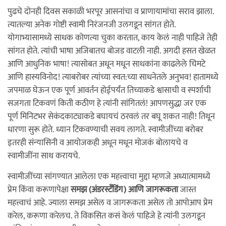
पुढचे दोनही दिवस सकाळी भरपूर आसनांचा व प्राणायामांचा सराव झाला.
त्यातल्या अनेक गोष्टी स्वामी निरंजनजी उलगडून सांगत होते.
योगाभ्यासामध्ये साधक कोणत्या चुका करतात, काय केलं नाही पाहिजे तेही
सांगत होते. त्यांची भाषा अजिबातच बोजड वाटली नाही. अगदी हसत खेळत
आणि आधुनिक भाषा! त्यासोबत अधून मधून साधकांना काढलेले चिमटे
आणि हास्यविनोद! त्याबरोबर त्यांच्या स्वत:च्या साधनेतले अनुभव! हातामध्ये
जपमाळ घेऊन एक पूर्ण आवर्तन होईपर्यंत तिच्याकडे श्वासाची व स्पर्शाची
सजगता टिकवणं किती कठीण हे त्यांनी सांगितलं! आपणसुद्धा जर एक
पूर्ण मिनिटभर सेकंदकाट्याकडे बघायचं ठरवलं तर बघू शकत नाही! तिथून
धारणा सुरू होते. ध्यान टिकवण्याची सवय लागते. स्वामीजींच्या बरोबर
इतरही संन्यासिनी व आयोजकही अधून मधून मोजकं बोलायचे व
स्वामीजींना साथ करायचे.
स्वामीजींच्या सांगण्यात आलेला एक महत्त्वाचा मुद्दा म्हणजे अध्यात्मामध्ये
प्रेम किंवा करूणापेक्षा
समझ (अंडरस्टँडिंग) आणि जागरूकता
जास्त
महत्त्वाचं आहे. ज्याला समझ असेल व जागरूकता असेल तो आपोआप प्रेम
करेल, करूणा करेलच. ते विकसित कसं केलं पाहिजे हे त्यांनी उलगडून