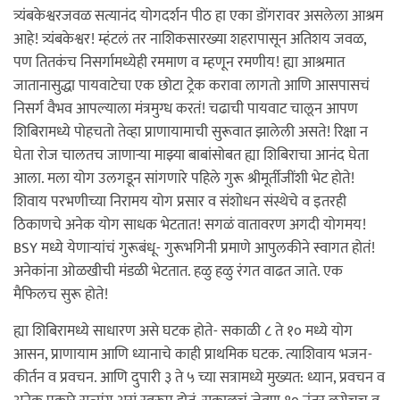
त्र्यंबकेश्वरजवळ सत्यानंद योगदर्शन पीठ हा एका डोंगरावर असलेला आश्रम
आहे! त्र्यंबकेश्वर! म्हंटलं तर नाशिकसारख्या शहरापासून अतिशय जवळ,
पण तितकंच निसर्गामध्येही रममाण व म्हणून रमणीय! ह्या आश्रमात
जातानासुद्धा पायवाटेचा एक छोटा ट्रेक करावा लागतो आणि आसपासचं
निसर्ग वैभव आपल्याला मंत्रमुग्ध करतं! चढाची पायवाट चालून आपण
शिबिरामध्ये पोहचतो तेव्हा प्राणायामाची सुरूवात झालेली असते! रिक्षा न
घेता रोज चालतच जाणार्‍या माझ्या बाबांसोबत ह्या शिबिराचा आनंद घेता
आला. मला योग उलगडून सांगणारे पहिले गुरू श्रीमूर्तीजींशी भेट होते!
शिवाय परभणीच्या निरामय योग प्रसार व संशोधन संस्थेचे व इतरही
ठिकाणचे अनेक योग साधक भेटतात! सगळं वातावरण अगदी योगमय!
BSY मध्ये येणार्‍यांचं गुरूबंधू- गुरूभगिनी प्रमाणे आपुलकीने स्वागत होतं!
अनेकांना ओळखीची मंडळी भेटतात. हळु हळु रंगत वाढत जाते. एक
मैफिलच सुरू होते!
ह्या शिबिरामध्ये साधारण असे घटक होते- सकाळी ८ ते १० मध्ये योग
आसन, प्राणायाम आणि ध्यानाचे काही प्राथमिक घटक. त्याशिवाय भजन-
कीर्तन व प्रवचन. आणि दुपारी ३ ते ५ च्या सत्रामध्ये मुख्यत: ध्यान, प्रवचन व