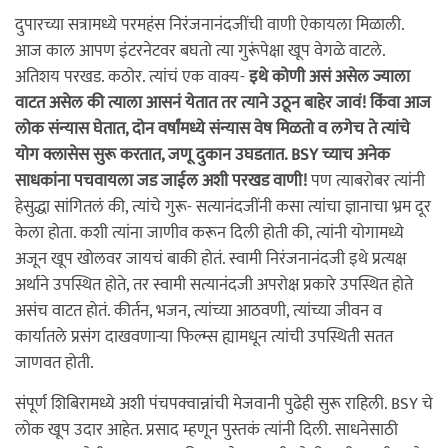
दुपारच्या सत्रामध्ये परमहंस निरंजनानंदजींची वाणी ऐकायला मिळाली.
आज काल आपण इंटरनेटवर बघतो त्या गुरूंपेक्षा खूप वेगळे वाटले.
अतिशय परखड. कठोर. त्यांचं एक वाक्य-
इथे कोणी असं असेल ज्याला
वाटत असेल की त्याला आसनं येतात तर त्याने उठून बाहेर जावं! किंवा आज
लोक संन्यास घेतात, दोन वर्षांमध्ये संन्यास वेष मिळतो व लगेच ते त्यांचे
योग क्लासेस सुरू करतात, जणू दुकान उघडतात. BS‌Y च्याच अनेक
साधकांना पचवायला जड जाईल अशी परखड वाणी!‌
पण त्याबरोबर त्यांनी
हेसुद्धा सांगितलं की, त्यांचे गुरू- सत्यानंदजींनी कसा त्यांचा ज्ञानाचा भ्रम दूर
केला होता. कशी त्यांना जाणीव करून दिली होती की, त्यांनी योगामध्ये
अजून खूप खोलवर जायचं बाकी होतं. स्वामी निरंजनानंदजी इथे प्रत्यक्ष
अर्थाने उपस्थित होते, तर स्वामी सत्यानंदजी अपरोक्ष प्रकारे उपस्थित होते
असंच वाटत होतं. कीर्तन, भजन, त्यांच्या आठवणी, त्यांच्या जीवन व
कार्यातले प्रसंग दाखवणार्‍या फिल्म्स ह्यामधून त्यांची उपस्थिती सतत
जाणवत होती.
संपूर्ण शिबिरामध्ये अशी पंचपक्वान्नांची मेजवानी पुढेही सुरू राहिली. BSY चे
लोक खूप उदार आहेत. प्रसाद म्हणून पुस्तकं त्यांनी दिली. साधनेसाठी