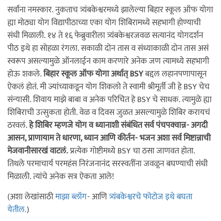
सर्वांना नमस्कार. नुकताच त्र्यंबकेश्वरमध्ये झालेल्या बिहार स्कूल ऑफ योगा
ह्या मोठ्या योग विद्यापीठाच्या एका योग शिबिरामध्ये सहभागी होण्याची
संधी मिळाली. १४ ते १६ फेब्रुवारीला त्र्यंबकेश्वरजवळ सत्यानंद योगदर्शन
पीठ इथे हा सोहळा रंगला. सकाळी दोन तास व संध्याकाळी दोन तास असं
स्वरूप असल्यामुळे ऑनलाईन काम करणारे अनेक जण त्यामध्ये सहभागी
होऊ शकले.
बिहार स्कूल ऑफ योगा अर्थात् BSY
बद्दल लहानपणापासून
ऐकलं होतं. मी ज्यांच्याकडून योग शिकलो ते स्वामी श्रीमूर्ती जी हे BSY चेच
संन्यासी. शिवाय माझे बाबा व अनेक परिचित हे BSY चे साधक. त्यामुळे ह्या
शिबिराची उत्सुकता होती. वेळ व दिवस जुळत असल्यामुळे शिबिर करायचं
ठरवलं.
हे शिबिर म्हणजे योग व ध्यानाशी संबंधित सर्व पंचपक्वान्न- अगदी
आसन, प्राणायाम ते धारणा, ध्यान आणि कीर्तन- भजन अशा सर्व मिष्टान्नाची
मेजवानीसारखं वाटलं.
प्रत्येक गोष्टीमध्ये BSY चा ठसा जाणवत होता.
तिथले परमाचार्य परमहंस निरंजनानंद सरस्वतींना जवळून बघण्याची संधी
मिळाली. त्यांचे अनेक सत्र ऐकता आले!
(अशा लेखांसाठी
माझा ब्लॉग
- आणि
त्र्यंबकेश्वरचे फोटोज इथे बघता
येतील.
)