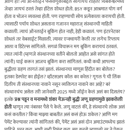
आणि हो! त्या ऑनलाईन फसवणुकीबद्दल सांगायचं राहिलं! त्र्यंबकेश्वरमध्ये
जेव्हा जायचं ठरलं तेव्हा हॉटेल शोधत होतो. BSY कडून आश्रमात योग वर्ग
होता व भोजन व्यवस्था होती. पण राहण्याची सोय प्रत्येकाला करायची होती.
त्यासाठी पर्याय शोधत असताना गजानन महाराज् संस्थानची माहिती
कळाली. त्याचं ऑनलाईन बूकिंग होत नाही, हेही कळालं. पण इंटरनेटवर
शोधलं तर वेबसाईट मिळाली. त्यावर एन्क्वायरी केली तर लगेच रिप्लाय
आला व डिटेल्स सांगितले. सगळं विचारून मग बूकिंग करायचं ठरवलं.
त्यात त्यांनी (म्हणजे संस्थानच्या वतीने बोलतो आहोत असे सांगत होते
त्यांनी) घाई करून आजच बूकिंग करा सांगितलं. कधी कधी आपल्या
बुद्धीला ग्रहण लागतं तसं झालं. संस्थानचा माणूस हिंदीत का बोलेल?
इतका डेस्परेट का होईल? व्हॉटसअप कॉल का करेल? गूगल पे ची लिंक
दिलीय ती संस्थानच्या नावाने नसून व्यक्तिगत नावाने का आहे? बरं
संस्थानचंच असेल तरी जानेवारी 2025 मध्ये जॉईन केलं असं का दिसतंय?
इतके
प्रश्न पडून व मनामध्ये शंका येऊनही बुद्धी जणू ग्रहणामुळे झाकलेली
होती
म्हणून त्या नंबरवर पैसे पे केले. जणू वाटलं की, हे संस्थानचे लोक असं
कसं करतील? किंवा माझ्या बाबतीत असं कसं होऊ शकेल? आणि मग
पेमेंट केल्यावर त्यांनी सांगितलं की, पेमेंट असं असं दोन अमाउंटमध्येच झालं
पाहिजे, परत करा. आधी तुम्ही रिफंड करा, मग करतो म्हणालो तर ते ऐकत