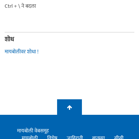
Ctrl + \ ने बदला
शोध
मायबोलीवर शोधा !
मायबोली वेबसमूह
मायबोली
विशेष
जाहिराती
बातम्या
सीसी