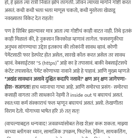
हो, हे झालं त्या रात्री निवांत झोप लागली. जीवन त्याच्या मार्गाने गोष्टी करत
असतं. कधी कधी भला भला माणूस चकतो, कधी मुरलेला खेळाडू
नवख्याला विकेट देत राहतो!
पण हे शिबिर झाल्यावर मात्र आता त्या गोष्टीचं काही वाटत नाही. तिथे इतकं
काही मिळालं की, हे नुकसान किरकोळ म्हणावं लागेल. फसवणुकीचा
अनुभव सांगण्याचा उद्देश इतकाच की लोकांनी सावध व्हावं. कोणी
पेमेंटसाठी फार डेस्परेट होत असेल, सारखे कॉल करत असेल तर सावध
व्हावं. वेबसाईटवर "S (https)” आहे का हे तपासावं. बाकी वेबसाईटसचे
कंटेंट तपासावेत. पेमेंट कोणाच्या नावाने आहे हे पाहावं. आणि मुख्य म्हणजे
"अखंड सावधान असावे दुश्चित कदापि नसावे!" क्षण अन् क्षण जागेपणा-
होश- सजगता!
हाच ध्यानाचा गाभा आहे. आणि समोरचा प्रसंग- समोरचा
कसाही वागला तरी साधकाने नेहमी ते inside out च बघायचं असतं.
स्वत:च्या कर्म संस्काराचं फल म्हणून बघायचं असतं. असो. लेखणीला
विराम देतो. योगाच्या भाषेत हरि ॐ तत् सत्!
(वाचल्याबद्दल धन्यवाद! जवळच्यांसोबत लेख शेअर करू शकता. माझ्या
वरच्या ब्लॉगवर ध्यान, सामाजिक उपक्रम, फिटनेस, ट्रेकिंग, सायकलिंग,