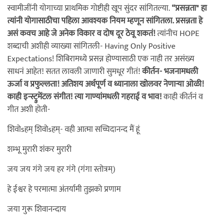
स्वामीजींनी योगाच्या प्राथमिक गोष्टीही खूप सुंदर सांगितल्या.
“प्रसन्नता" हा
त्यांनी योगासाठीचा पहिला आवश्यक नियम म्हणून सांगितला. प्रसन्नता हे
असं कवच आहे जे अनेक विकार व दोष दूर ठेवू शकतं!
त्यांनीच HOPE
शब्दाची अशीही व्याख्या सांगितली- Having Only Positive
Expectations! शिबिरामध्ये प्रसन्न होण्यासाठी एक नाही‌ तर असंख्य
साधनं आहेत! सतत लावली जाणारी सुमधूर गीतं!
कीर्तन- भजनामधली
ऊर्जा व प्रफुल्लता! अतिशय अर्थपूर्ण व ध्यानाला खोलवर नेणार्‍या ओळी!
काही इन्स्ट्रुमेंटल संगीत! त्या गाण्यांमधली गहराई व भाव!
काही कीर्तनं व
गीत अशी होती-
शिवोsहम् शिवोsहम्- वही आत्मा सच्चिदानन्द मैं हूं
शम्भू मुरारी शंकर मुरारी
जय जय गंगे जय हर गंगे (गंगा स्तोत्रम्)
हे ईश्वर हे परमात्मा अंतर्यामी तुझको प्रणाम
जया गुरू शिवानन्दाय