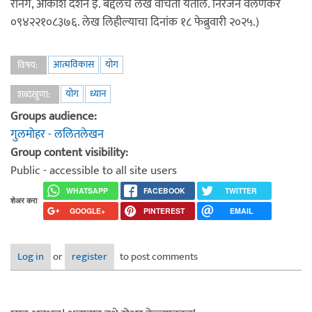
रनिंग, आकाश दर्शन इ. बद्दलचे लेख वाचता येतील. निरंजन वेलणकर
०९४२२१०८३७६. लेख लिहील्याचा दिनांक १८ फेब्रुवारी २०२५.)
आत्मविकास
योग
विषय:
योग
ध्यान
शब्दखुणा:
Groups audience:
गुलमोहर - ललितलेखन
Group content visibility:
Public - accessible to all site users
WHATSAPP
FACEBOOK
TWITTER
शेअर करा
GOOGLE+
PINTEREST
EMAIL
Log in
or
register
to post comments