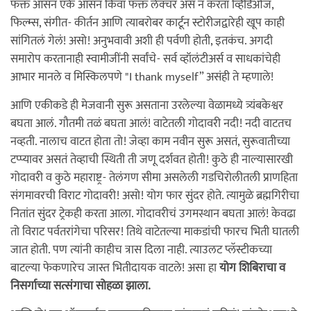
फक्त आसन एके आसन किंवा फक्त लेक्चर असं न करता व्हिडिओज,
फिल्म्स, संगीत- कीर्तन आणि त्याबरोबर कार्टून स्टोरीजद्वारेही खूप काही
सांगितलं गेलं! असो! अनुभवावी अशी ही पर्वणी होती, इतकंच. अगदी
समारोप करतानाही स्वामीजींनी सर्वांचे- सर्व व्हॉलंटीअर्स व साधकांचेही
आभार मानले व मिस्किलपणे "I thank myself” असंही ते म्हणाले!
आणि एकीकडे ही‌ मेजवानी सुरू असताना उरलेल्या वेळामध्ये त्र्यंबकेश्वर
बघता आलं. गौतमी तळं बघता आलं! वाटेतली गोदावरी नदी! नदी वाटतच
नव्हती. नालाच वाटत होता तो! जेव्हा काम नवीन सुरू असतं, सुरूवातीच्या
टप्प्यावर असतं तेव्हाची स्थिती ती जणू दर्शवत होती! कुठे ही नाल्यासारखी
गोदावरी व कुठे महाराष्ट्र- तेलंगण सीमा असलेली गडचिरोलीतली प्राणहिता
संगमावरची विराट गोदावरी! असो! योग फार सुंदर होते. त्यामुळे ब्रह्मगिरीचा
नितांत सुंदर ट्रेकही करता आला. गोदावरीचं उगमस्थान बघता आलं! केवढा
तो विराट पर्वतरांगेचा परिसर! तिथे वाटेतल्या माकडांची फारच भिती घातली
जात होती. पण त्यांनी काहीच त्रास दिला नाही. त्याउलट प्लॅस्टीकच्या
बाटल्या फेकणारेच जास्त भितीदायक वाटले! असा हा
योग शिबिराचा व
निसर्गाच्या सत्संगाचा सोहळा झाला.