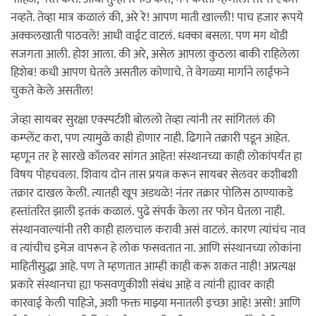
नव्हते. तेव्हा मात्र कळालं की, अरे रे! आपण माती खाल्ली! पाच हजार रूपये
अक्कलखाती पाठवले! आधी वाईट वाटलं. धक्का बसला. पण मग थोडी
सजगता आली. होश आला. की अरे, असेल आपला कुठला बाकी राहिलेला
हिशेब! कधी आपण घेतले असतील कोणाचे. ते वेगळ्या मार्गाने लाईफने
चुकते केले असतील!
जेव्हा सायबर सुरक्षा एक्स्पर्टशी बोललो तेव्हा त्यांनी तर सांगितलं की
कम्प्लेंट करा, पण त्यामुळे काही होणार नाही. ढिगाने तक्रारी पडून आहेत.
म्हणून तर हे सारखे कॉलवर सांगत आहेत! संस्थानच्या काही लोकांपर्यंत हा
विषय पोहचवला. शिवाय दोन तास प्रयत्न करून सायबर सेलवर कशीबशी
तक्रार दाखल केली. त्यातही खूप अडथळे! नंतर तक्रार पोलिस ठाण्याकडे
हस्तांतरित झाली इतकं कळालं. पुढे संपर्क केला तर फोन घेतला नाही.
संस्थानवाल्यांनी तरी काही हालचाल करावी असं वाटलं. कारण त्यांचंच नाव
व त्यांचीच इमेज वापरून हे लोक फसवतात ना. आणि संस्थानच्या लोकांना
माहितीसुद्धा आहे. पण ते म्हणतात आम्ही काही करू शकत नाही! अप्रत्यक्ष
प्रकारे संस्थानचा ह्या फसवणुकीशी संबंध आहे व त्यांनी ह्यावर काही
कारवाई केली पाहिजे, अशी फक्त माझ्या मनातली इच्छा आहे! असो! आणि