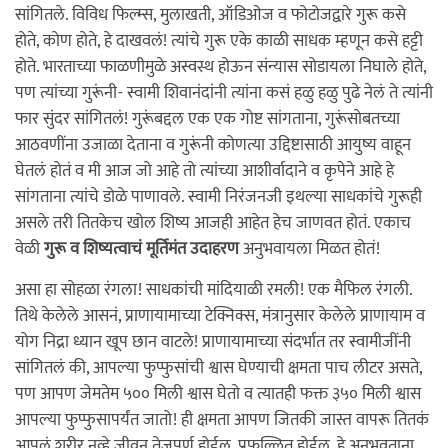
सांगितले. विविध फिल्म्स, मुलाखती, ऑडिओज व फोटोजद्वारे गुरू कसे
होते, कोण होते, हे दाखवलं! त्यांचे गुरू एके काळी साधक म्हणून कसे हट्टी
होते. भारताच्या फाळणीमुळे अस्वस्थ होऊन संन्यास सोडायला निघाले होते,
पण त्यांच्या गुरूंनी- स्वामी शिवानंदांनी त्यांना कसं हळु हळु पुढे नेलं ते त्यांनी
फार सुंदर सांगितलं! गुरूंबद्दल एक एक गोष्ट सांगताना, गुरूंसोबतच्या
आठवणींना उजाळा देताना व गुरूंनी कोणत्या उद्दिष्टासाठी आयुष्य वाहून
घेतलं होतं व मी आज जो आहे तो त्यांच्या आशीर्वादाने व कृपेने आहे हे
सांगताना त्यांचे डोळे पाणावले. स्वामी निरंजनजी इथल्या साधकांचे गुरूही
असले तरी तितकेच खोल शिष्य आजही आहेत हेच जाणवत होतं. एकाच
वेळी
गुरू व शिष्यत्वाचं मूर्तिमंत उदाहरण
अनुभवायला मिळत होतं!
असा हा सोहळा रंगला! साधकांची मांदियाळी रमली! एक मैफिल रंगली.
तिथे केलेले आसनं, प्राणायामाच्या टेक्निक्स, मंत्रानुसार केलेले प्राणायाम व
योग निद्रा ध्यान खूप छान वाटले! प्राणायामाच्या संदर्भात तर स्वामीजींनी
सांगितलं की, आपल्या फुप्फुसांची श्वास घेण्याची क्षमता पाच लीटर असते,
पण आपण जेमतेम ५०० मिली श्वास घेतो व त्यातही फक्त ३५० मिली श्वास
आपल्या फुप्फुसापर्यंत जातो! ही क्षमता आपण जितकी जास्त वापरू तितकं
आपलं शरीर नव्हे जीवन तेजपूर्ण होईल, प्रफुल्लित होईल. हे अनुभवताना