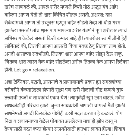
खरंच जाणवलं की, आपलं शरीर म्हणजे किती मोठं अद्भुत यंत्र आहे!
बाहेरून आपण घेतो तो श्वास किंचित शीतल असतो. अक्षरश: दहा
सेकंदांमध्ये आपण तो उच्छ्वास म्हणून बाहेर सोडतो तेव्हा तो थोडा गरम
झालेला असतो! तोच श्वास पण आपल्या शरीर यंत्रणेने पूर्ण शरीरभर त्याचं
अभिसरण केलेलं असतं! किती कमाल आहे ही! त्याबरोबर स्वामीजींनी हेही
सांगितलं की, जितकी आपण आसक्ती किंवा पकड ठेवू तितका ताण होतो.
अगदी श्वासाच्या संदर्भातही. जितका श्वास आपण बाहेर सोडून देऊ शकू,
जितका श्वास जास्त वेळ बाहेर सोडलेला असेल तितका वेळ आपण रिलॅक्स
होतो. Let go = relaxation.
अशा टेक्निक्स, पद्धती, आसनाचे व प्राणायामाचे प्रकार ह्या सगळ्यांच्या
बरोबरीने बॅकग्राउंडला होणारी सूक्ष्म पण खरी मोलाची गोष्ट म्हणजे गुरू
तत्त्वाची ऊर्जा व साधकांचं एकत्र येणं! त्यामुळेही खूप छान वाटलं. नवीन
साधकांशीही परिचय झाले. जुन्या साधकांशी आणखी चांगली मैत्री झाली.
साधनेमध्ये अगदी किरकोळ गोष्टीही कशी मदत करतात हे कळालं. योग
निद्रा व शवासनाच्या वेळेस घोंगावत असलेल्या माशाही झोप लागू न
देण्यासाठी मदत करत होत्या! सजगतेसाठी हातभार लावत होत्या! शिवाय