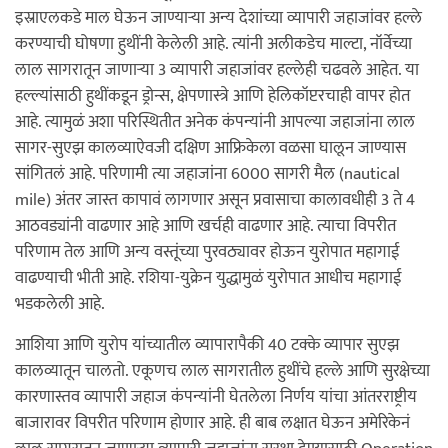
इस्राएलकडे माल घेऊन जाण्याऱ्या अन्य देशांच्या व्यापारी जहाजांवर हल्ले
करण्याची घोषणा हुथींनी केलेली आहे. त्यांनी अलीकडेच माल्टा, नॉर्वेच्या
लाल सागरातून जाणाऱ्या 3 व्यापारी जहाजांवर हल्लेही चढवले आहेत. या
हल्ल्यांसाठी हुथींकडून ड्रोन्स, क्षेपणास्त्रे आणि हेलिकॉप्टरचाही वापर होत
आहे. त्यामुळं अशा परिस्थितीत अनेक कंपन्यांनी आपल्या जहाजांना लाल
सागर-सुएझ कालव्याऐवजी दक्षिण आफ्रिकेला वळसा घालून जाण्यास
सांगितलं आहे. परिणामी त्या जहाजांना 6000 सागरी मैल (nautical
mile) अंतर जास्त कापावं लागणार असून प्रवासाचा कालावधीही 3 ते 4
आठवड्यांनी वाढणार आहे आणि खर्चही वाढणार आहे. त्याचा विपरीत
परिणाम तेल आणि अन्य वस्तूंच्या पुरवठ्यावर होऊन युरोपात महागाई
वाढण्याची भीती आहे. रशिया-युक्रेन युद्धामुळं युरोपात आधीच महागाई
भडकलेली आहे.
आशिया आणि युरोप यांच्यातील व्यापारापैकी 40 टक्के व्यापार सुएझ
कालव्यातून चालतो. एकूणच लाल सागरातील हुथींचे हल्ले आणि सुरक्षेच्या
कारणास्तव व्यापारी जहाज कंपन्यांनी घेतलेला निर्णय यांचा आंतरराष्ट्रीय
बाजारावर विपरीत परिणाम होणार आहे. ही बाब लक्षात घेऊन अमेरिकेनं