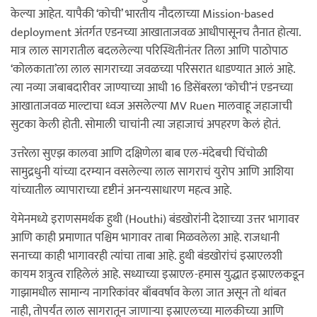
केल्या आहेत. यापैकी ‘कोची’ भारतीय नौदलाच्या Mission-based
deployment अंतर्गत एडनच्या आखाताजवळ आधीपासूनच तैनात होत्या.
मात्र लाल सागरातील बदललेल्या परिस्थितीनंतर तिला आणि पाठोपाठ
‘कोलकाता’ला लाल सागराच्या जवळच्या परिसरात धाडण्यात आलं आहे.
त्या नव्या जबाबदारीवर जाण्याच्या आधी 16 डिसेंबरला ‘कोची’नं एडनच्या
आखाताजवळ माल्टाचा ध्वज असलेल्या MV Ruen मालवाहू जहाजाची
सुटका केली होती. सोमाली चाचांनी त्या जहाजाचं अपहरण केलं होतं.
उत्तरेला सुएझ कालवा आणि दक्षिणेला बाब एल-मंदेबची चिंचोळी
सामुद्रधुनी यांच्या दरम्यान वसलेल्या लाल सागराचं युरोप आणि आशिया
यांच्यातील व्यापाराच्या दृष्टीनं अनन्यसाधारण महत्व आहे.
येमेनमध्ये इराणसमर्थक हुथी (Houthi) बंडखोरांनी देशाच्या उत्तर भागावर
आणि काही प्रमाणात पश्चिम भागावर ताबा मिळवलेला आहे. राजधानी
सनाच्या काही भागावरही त्यांचा ताबा आहे. हुथी बंडखोरांचं इस्राएलशी
कायम शत्रुत्व राहिलेलं आहे. सध्याच्या इस्राएल-हमास युद्धात इस्राएलकडून
गाझामधील सामान्य नागरिकांवर बाँबवर्षाव केला जात असून तो थांबत
नाही, तोपर्यंत लाल सागरातून जाणाऱ्या इस्राएलच्या मालकीच्या आणि