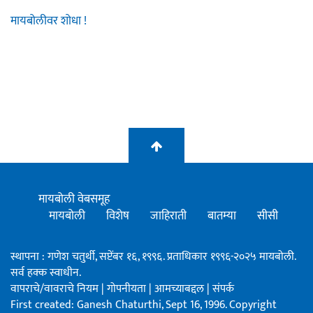
मायबोलीवर शोधा !
मायबोली वेबसमूह
मायबोली
विशेष
जाहिराती
बातम्या
सीसी
स्थापना : गणेश चतुर्थी, सप्टेंबर १६, १९९६. प्रताधिकार १९९६-२०२५ मायबोली.
सर्व हक्क स्वाधीन.
वापराचे/वावराचे नियम
|
गोपनीयता
|
आमच्याबद्दल
|
संपर्क
First created: Ganesh Chaturthi, Sept 16, 1996. Copyright