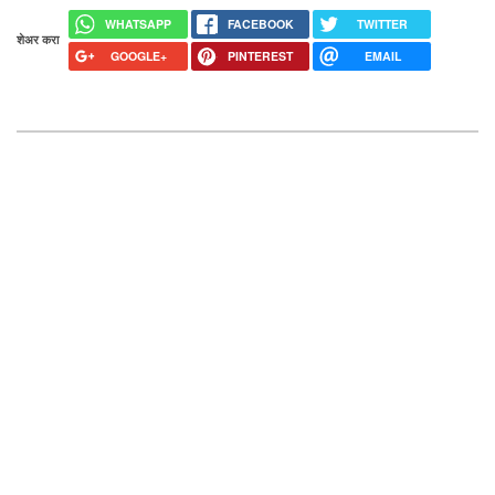
WHATSAPP
FACEBOOK
TWITTER
शेअर करा
GOOGLE+
PINTEREST
EMAIL