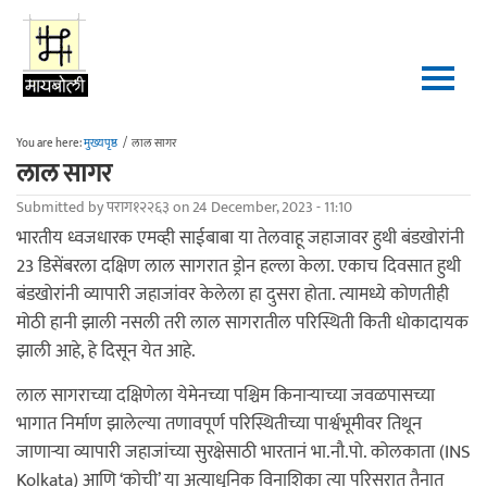
Skip to main content
You are here:
मुख्यपृष्ठ
/
लाल सागर
लाल सागर
Submitted by
पराग१२२६३
on 24 December, 2023 - 11:10
भारतीय ध्वजधारक एमव्ही साईबाबा या तेलवाहू जहाजावर हुथी बंडखोरांनी
23 डिसेंबरला दक्षिण लाल सागरात ड्रोन हल्ला केला. एकाच दिवसात हुथी
बंडखोरांनी व्यापारी जहाजांवर केलेला हा दुसरा होता. त्यामध्ये कोणतीही
मोठी हानी झाली नसली तरी लाल सागरातील परिस्थिती किती धोकादायक
झाली आहे, हे दिसून येत आहे.
लाल सागराच्या दक्षिणेला येमेनच्या पश्चिम किनाऱ्याच्या जवळपासच्या
भागात निर्माण झालेल्या तणावपूर्ण परिस्थितीच्या पार्श्वभूमीवर तिथून
जाणाऱ्या व्यापारी जहाजांच्या सुरक्षेसाठी भारतानं भा.नौ.पो. कोलकाता (INS
Kolkata) आणि ‘कोची’ या अत्याधुनिक विनाशिका त्या परिसरात तैनात