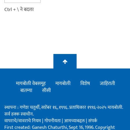
Ctrl + \ ने बदला
मायबोली वेबसमूह
मायबोली
विशेष
जाहिराती
बातम्या
सीसी
स्थापना : गणेश चतुर्थी, सप्टेंबर १६, १९९६. प्रताधिकार १९९६-२०२५ मायबोली.
सर्व हक्क स्वाधीन.
वापराचे/वावराचे नियम
|
गोपनीयता
|
आमच्याबद्दल
|
संपर्क
First created: Ganesh Chaturthi, Sept 16, 1996. Copyright