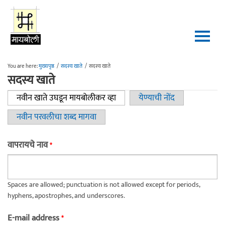
Skip to main content
You are here:
मुख्यपृष्ठ
/
सदस्य खाते
/
सदस्य खाते
सदस्य खाते
नवीन खाते उघडून मायबोलीकर व्हा
(active tab)
येण्याची नोंद
Primary tabs
नवीन परवलीचा शब्द मागवा
वापरायचे नाव
*
Spaces are allowed; punctuation is not allowed except for periods,
hyphens, apostrophes, and underscores.
E-mail address
*