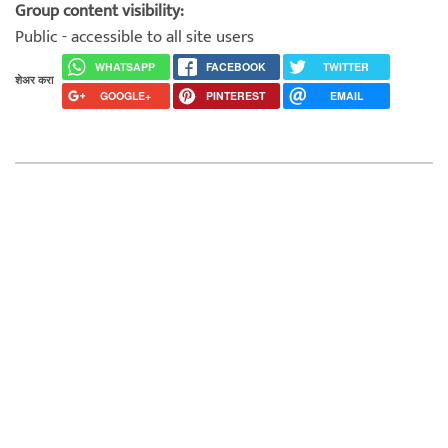
Group content visibility:
Public - accessible to all site users
WHATSAPP
FACEBOOK
TWITTER
शेअर करा
GOOGLE+
PINTEREST
EMAIL