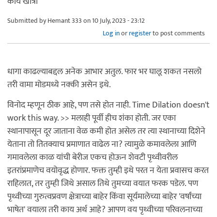
काय खात्री
Submitted by
Hemant 333
on 10 July, 2023 - 23:12
Log in
or
register
to post comments
धागा काढल्याबद्दल अनेक आभार अतुल. फार भर घालू शकत नसलो
तरी वामा मोडमध्ये नक्की असेन इथे.
विनोद म्हणून ठीक आहे, पण तसे होत नाही. Time Dilation doesn't
work this way. >> मलाही पूर्वी हीच शंका होती. जर एका
स्थानापासून दूर जाताना वेळ कमी होत असेल तर त्या स्थानाच्या दिशेने
येताना तो तितक्याच प्रमाणात वाढेल ना? त्यामुळे कमावलेला आणि
गमावलेला काळ यांची बेरीज एकच होऊन शेवटी पृथ्वीवरील
इतरांप्रमाणेच वयोवृद्ध होणार. फक्त तुम्ही इथे परत न येता प्रवासच करत
राहिलात, तर तुम्ही जिथे असाल तिथे तुमच्या वयात फरक पडेल. पण
पृथ्वीच्या गुरुत्वप्रवण क्षेत्राच्या बाहेर किंवा सूर्यमालेच्या बाहेर 'वर्षांच्या
भाषेत' वयाला तरी काय अर्थ आहे? आपण वय पृथ्वीच्या परिवलनाच्या