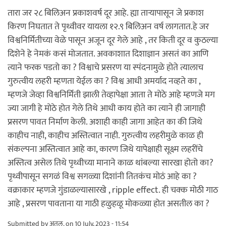
तारा जर २८ बिलिअन प्रकाशवर्ष दूर आहे. ह्या ताऱ्यापासून जे प्रकाश
किरण निघतात ते पृथ्वीवर यायला १२.९ बिलिअन वर्ष लागतात.हे जर
विश्वनिर्मितीच्या वेळे पासून अजून दूर गेले आहे , तर किती दूर व कुठल्या
दिशेने हे नेमकं कसं मोजतात. अवकाशात दिशाज्ञान असतं का आणि
त्याने फरक पडतो का ? विश्वाचे प्रसरण या स्पंदनामुळे होते त्यालाच
गुरुत्वीय लहरी म्हणता येईल का ? विश्व आधी अमर्याद नव्हते का ,
म्हणजे जेव्हा विश्वनिर्मिती झाली तेव्हापेक्षा आता ते मोठे आहे म्हणजे मग
ज्या जागी हे मोठे होत गेले तिथे आधी काय होते का त्याने ही जागाही
प्रसरण पावत निर्माण केली. अशाही काही जागा आहेत का की जिथे
काहीच नाही, काहीच अस्तित्वात नाही. गुरुत्वीय लहरीमुळे काळ ही
संकल्पना अस्तित्वात आहे का, कारण जिथे यापेक्षाही सूक्ष्म लहरींचे
अस्तित्व असेल तिथे पृथ्वीच्या मानाने काळ थांबल्या सारखा होतो का?
पृथ्वीपासून सगळं विश्व सगळ्या दिशांनी तितकंच मोठं आहे का ?
वक्राकार म्हणजे गुंडाळल्यासारखे , ripple effect. ही चक्क मोठी गाठ
आहे , प्रसरण पावताना या गाठी हळुहळू मोकळ्या होत असतील का ?
Submitted by
अतुल.
on 10 July, 2023 - 11:54