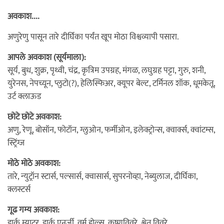
अवकाश....
अणुरेणु पासून तारे दीर्घिका पर्यंत खूप मोठा विश्वव्यापी पसारा.
आपले अवकाश (सूर्यमाला):
सूर्य, बुध, शुक्र, पृथ्वी, चंद्र, कृत्रिम उपग्रह, मंगळ, लघुग्रह पट्टा, गुरु, शनी,
युरेनस, नेपच्यून, प्लुटो(?), हेलिस्फिअर, क्यूपर बेल्ट, टर्मिनल शॉक, धूमकेतू,
उर्ट क्लाऊड
छोटे छोटे अवकाश:
अणु, रेणू, बोसॉन, फोटॉन, ग्लुओन, फर्मीओन, इलेक्ट्रोन्स, क्वार्क्स, क्वांटम्स,
स्ट्रिंग्ज
मोठे मोठे अवकाश:
तारे, न्युट्रॉन स्टार्स, पल्सार्स, क्वासार्स, सुपरनोव्हा, नेब्युलाज, दीर्घिका,
क्लस्टर्स
गूढ गम्य अवकाश:
डार्क म्याटर, डार्क एनर्जी, वर्म होल्स, कृष्णविवरे, श्वेत विवरे