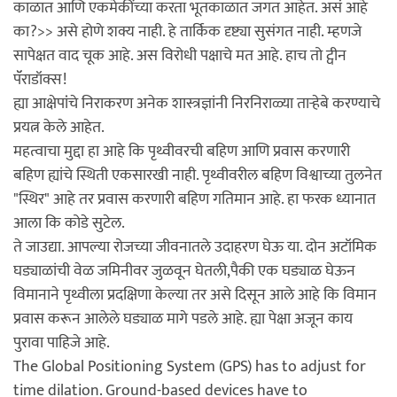
काळात आणि एकमेकींच्या करता भूतकाळात जगत आहेत. असं आहे
का?>> असे होणे शक्य नाही. हे तार्किक दृष्ट्या सुसंगत नाही. म्हणजे
सापेक्षत वाद चूक आहे. अस विरोधी पक्षाचे मत आहे. हाच तो ट्वीन
पॅॅराडॉक्स!
ह्या आक्षेपांंचे निराकरण अनेक शास्त्रज्ञांनी निरनिराळ्या ताऱ्हेबे करण्याचे
प्रयत्न केले आहेत.
महत्वाचा मुद्दा हा आहे कि पृथ्वीवरची बहिण आणि प्रवास करणारी
बहिण ह्यांचे स्थिती एकसारखी नाही. पृथ्वीवरील बहिण विश्वाच्या तुलनेत
"स्थिर" आहे तर प्रवास करणारी बहिण गतिमान आहे. हा फरक ध्यानात
आला कि कोडे सुटेल.
ते जाउद्या. आपल्या रोजच्या जीवनातले उदाहरण घेऊ या. दोन अटॉमिक
घड्याळांची वेळ जमिनीवर जुळवून घेतली,पैकी एक घड्याळ घेऊन
विमानाने पृथ्वीला प्रदक्षिणा केल्या तर असे दिसून आले आहे कि विमान
प्रवास करून आलेले घड्याळ मागे पडले आहे. ह्या पेक्षा अजून काय
पुरावा पाहिजे आहे.
The Global Positioning System (GPS) has to adjust for
time dilation. Ground-based devices have to