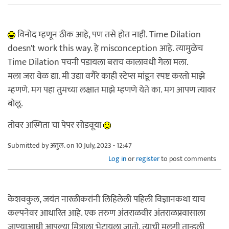
विनोद म्हणून ठीक आहे, पण तसे होत नाही. Time Dilation
doesn't work this way. हे misconception आहे. त्यामुळेच
Time Dilation पचनी पडायला बराच कालावधी गेला मला.
मला जरा वेळ द्या. मी उद्या वगैरे काही स्टेप्स मांडून स्पष्ट करतो माझे
म्हणणे. मग पहा तुमच्या लक्षात माझे म्हणणे येते का. मग आपण त्यावर
बोलू.
तोवर अस्मिता चा पेपर सोडवूया
Submitted by
अतुल.
on 10 July, 2023 - 12:47
Log in
or
register
to post comments
केशवकुल, जयंत नारळीकरांनी लिहिलेली पहिली विज्ञानकथा याच
कल्पनेवर आधारित आहे. एक तरुण अंतराळवीर अंतराळप्रवासाला
जाण्याआधी आपल्या मित्राला भेटायला जातो. त्याची मुलगी तान्हुली