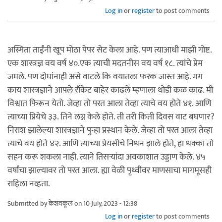
Log in
or
register
to post comments
अस्मिता ताईंनी खूप मोठा पेपर सेट केला आहे. पण त्याआधी माझी गोष्ट.
एक शास्त्रज्ञ वय वर्ष ४०.एक त्याची मदतनीस वय वर्ष १८. त्यांचे प्रेम
जमले. पण दोघांनाही असे वाटले कि वयातला फरक जास्त आहे. मग
काय शास्त्रज्ञाने आपले रॉकेट बाहेर काढले म्हणाला थोडी कळ काढ. मी
विश्वात फिरून येतो. जेव्हा तो परत आला तेव्हा त्याचे वय होते ४१. आणि
त्याच्या प्रियेचे ३३. तिने लग्न केले होते. ती तरी किती दिवस वाट बघणार?
निराश झालेल्या शास्त्रज्ञाने पुन्हा प्रस्थान केले. जेव्हा तो परत आला तेव्हा
त्याचे वय होते ४२. आणि त्याच्या प्रेयसीचे निधन झाले होते, हा धक्का तो
सहन करू शकला नाही. त्याने तिसऱ्यांदा अवकाशात उड्डाण केले. ४५
वर्षांचा झाल्यावर तो परत आला. ह्या वेळी पृथ्वीवर माणसाचा मागमूसही
राहिला नव्हता.
Submitted by
केशवकूल
on 10 July, 2023 - 12:38
Log in
or
register
to post comments