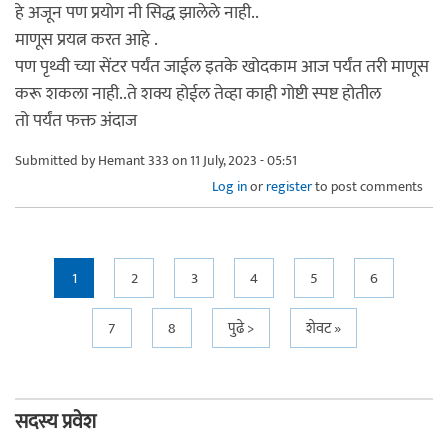
हे अजून पण प्रयोग नी सिद्ध झालेले नाही..
माणूस प्रयत्न करत आहे .
पण पृथ्वी च्या सेंटर पर्यंत जाईल इतके खोदकाम आज पर्यंत तरी माणूस
करू शकला नाही..ते शक्य होईल तेव्हा काही गोष्टी स्पष्ट होतील
तो पर्यंत फक्त अंदाज
Submitted by
Hemant 333
on 11 July, 2023 - 05:51
Log in
or
register
to post comments
Pages
1
2
3
4
5
6
7
8
पुढे >
शेवट »
सदस्य प्रवेश